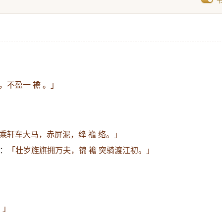
，不盈一 襜 。」
乘轩车大马，赤屏泥，绛 襜 络。」
词：
「壮岁旌旗拥万夫，锦 襜 突骑渡江初。」
。」