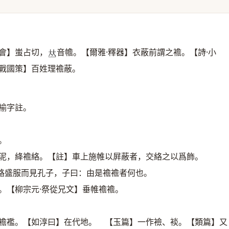
會】蚩占切，
音幨。【爾雅·釋器】衣蔽前謂之襜。【詩·小
𠀤
戰國策】百姓理襜蔽。
褕字註。
。
屛泥，絳襜絡。【註】車上施帷以屛蔽者，交絡之以爲飾。
路盛服而見孔子，子曰：由是襜襜者何也。
。【柳宗元·祭從兄文】垂帷襜襜。
滅襜襤。【如淳曰】在代地。 【玉篇】一作襝、裧。【類篇】又