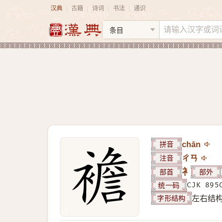
汉典
古籍
诗词
书法
通识
|
|
|
|
拼音
chān
注音
ㄔㄢ
部首
衤
部外
统一码
CJK 895
字形结构
左右结