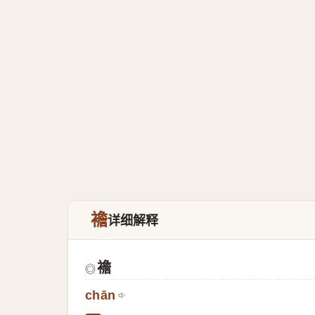
襜
详细解释
襜
◎
chān