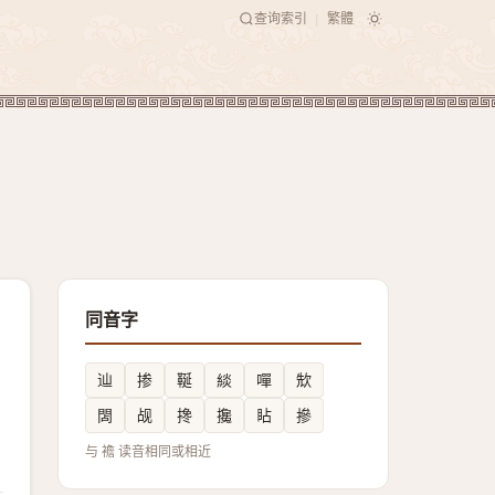
查询索引
繁體
|
同音字
辿
掺
䩥
緂
嘽
㰫
䦓
觇
搀
攙
䀡
摻
与 襜 读音相同或相近