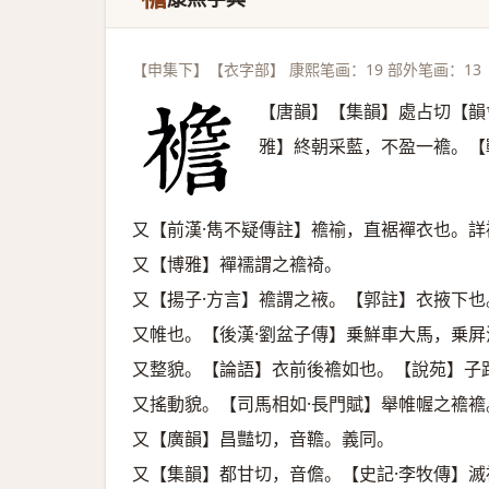
【申集下】【衣字部】 康熙笔画：19 部外笔画：13
【唐韻】【集韻】處占切【韻
雅】終朝采藍，不盈一襜。【
又【前漢·雋不疑傳註】襜褕，直裾襌衣也。詳
又【博雅】襌襦謂之襜裿。
又【揚子·方言】襜謂之䘸。【郭註】衣掖下也
又帷也。【後漢·劉盆子傳】乗鮮車大馬，乗
又整貌。【論語】衣前後襜如也。【說苑】子
又搖動貌。【司馬相如·長門賦】舉帷幄之襜襜
又【廣韻】昌豔切，音韂。義同。
又【集韻】都甘切，音儋。【史記·李牧傳】