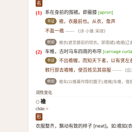
名
系在身前的围裙。即蔽膝
[apron]
书证
襜，衣蔽前也。从衣，詹声
不盈一襜
——
《诗·小雅·采绿》
例如
襜衣(遮至膝前的短衣。即围裙);襜裙(
车帷，古时马车四周的布帘
[carriage curta
书证
不出襜幄，而知天下者，以有贤左
敕行部去襜帷，使百姓见其容服
——
《后
例如
襜车(以帷幕作障的圜子);襜帷(车帷，借
词性变化
襜
◎
chān
形
衣服整齐，飘动有致的样子 [neat]。如:襜如