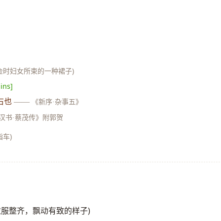
辽金时妇女所束的一种裙子)
ins]
右也
——
《新序·杂事五》
汉书·蔡茂传》附郭贺
指车)
(衣服整齐，飘动有致的样子)