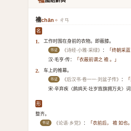
襜
國語辭典
襜
chān
ㄔㄢ
名
工作时围在身前的衣物。即蔽膝。
1.
书证
《诗经·小雅·采绿》
：
「终朝采蓝
汉·毛亨·传：
「衣蔽前谓之 襜 。」
车上的帷幕。
2.
书证
《后汉书·卷一一·刘盆子传》
：
「
宋·辛弃疾〈鹧鸪天·壮岁旌旗拥万夫〉
形
整齐。
书证
《论语·乡党》
：
「衣前后， 襜 如也