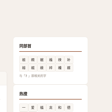
同部首
裖
襇
裾
䙒
䙆
补
褣
䘿
䙑
䘹
襽
褯
与「衤」部相关的字
热搜
一
爱
福
龙
和
德