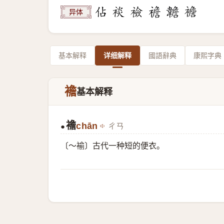
异体
基本解释
详细解释
國語辭典
康熙字典
襜
基本解释
襜
chān
ㄔㄢ
●
〔～褕〕古代一种短的便衣。