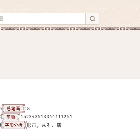
总笔画
5
18
笔顺
C
452343513344111251
字形分析
构
形声；从衤、詹