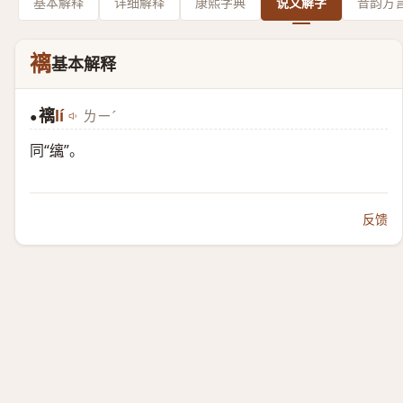
基本解释
详细解释
康熙字典
说文解字
音韵方
褵
基本解释
褵
lí
ㄌㄧˊ
●
同“
缡
”。
反馈