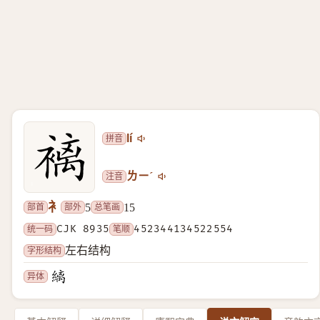
拼音
lí
注音
ㄌㄧˊ
衤
部首
部外
总笔画
5
15
统一码
CJK 8935
笔顺
452344134522554
字形结构
左右结构
异体