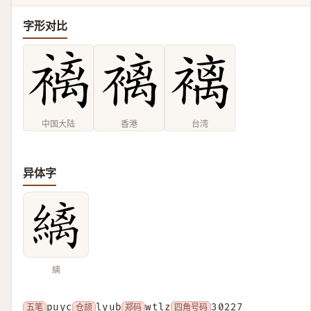
字形对比
中国大陆
香港
台湾
异体字
縭
五笔
puyc
仓颉
lyub
郑码
wtlz
四角号码
30227