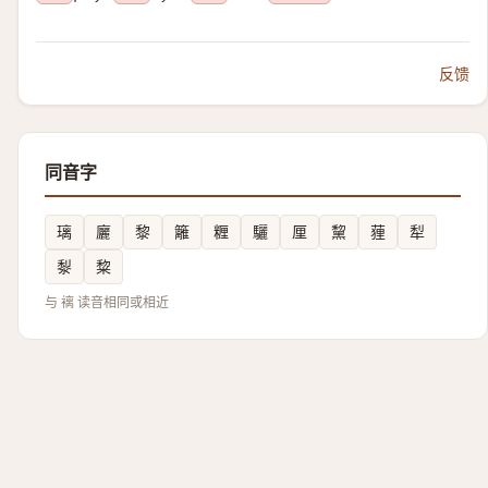
反馈
同音字
璃
廲
黎
籬
糎
驪
厘
黧
䔆
犁
㴝
䊍
与 褵 读音相同或相近