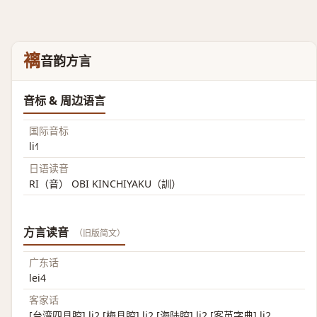
褵
音韵方言
音标 & 周边语言
国际音标
li˧˥
日语读音
RI（音） OBI KINCHIYAKU（訓）
方言读音
（旧版简文）
广东话
lei4
客家话
[台湾四县腔] li2 [梅县腔] li2 [海陆腔] li2 [客英字典] li2