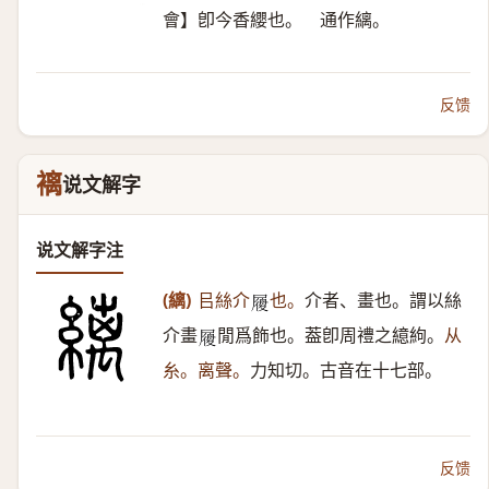
會】卽今香纓也。 通作縭。
反馈
褵
说文解字
说文解字注
(縭)
㠯絲介
也。
介者、畫也。謂以絲
𡳐
介畫
閒爲飾也。葢卽周禮之繶絇。
从
𡳐
糸。离聲。
力知切。古音在十七部。
反馈