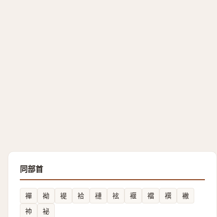
同部首
襌
袎
褆
袷
褳
袨
褗
襠
襈
襒
䘜
袐