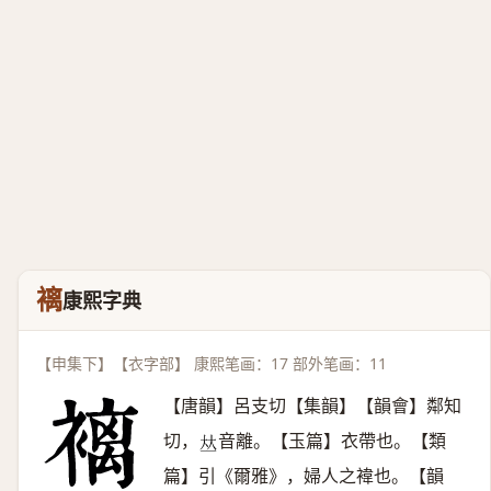
褵
康熙字典
【申集下】【衣字部】 康熙笔画：17 部外笔画：11
【唐韻】呂支切【集韻】【韻會】鄰知
切，
音離。【玉篇】衣帶也。【類
𠀤
篇】引《爾雅》，婦人之褘也。【韻