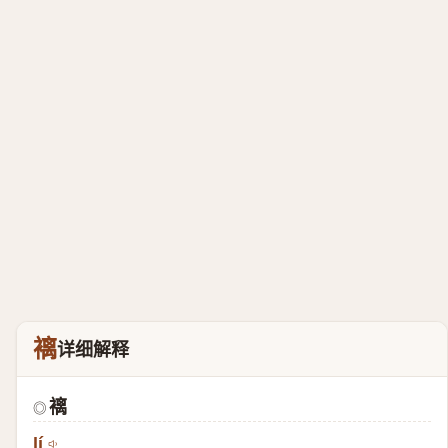
褵
详细解释
褵
◎
lí