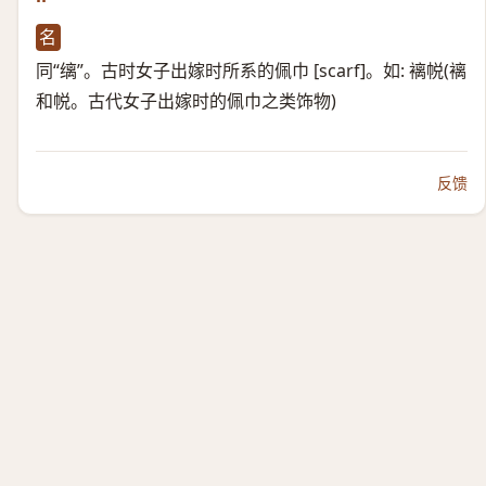
名
同“缡”。古时女子出嫁时所系的佩巾 [scarf]。如: 褵帨(褵
和帨。古代女子出嫁时的佩巾之类饰物)
反馈