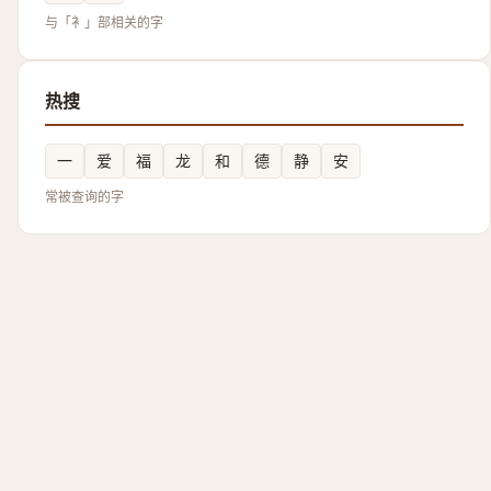
与「衤」部相关的字
热搜
一
爱
福
龙
和
德
静
安
常被查询的字