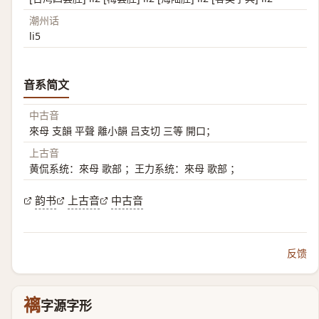
潮州话
li5
音系简文
中古音
來母 支韻 平聲 離小韻 吕支切 三等 開口；
上古音
黄侃系统：來母 歌部 ；王力系统：來母 歌部 ；
韵书
上古音
中古音
反馈
褵
字源字形