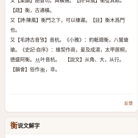
又【集韻】胡盲切。與橫通。【詩·齊風】衡從其畝。
【疏】衡，古通橫。
又【詩·陳風】衡門之下，可以棲遲。【註】衡木爲門
也。
又【毛詩古音攷】音杭。《小雅》：約軧錯衡，八鸞瑲
瑲。《史記·自序》：維契作商，爰及成湯，太甲居桐，
德盛阿衡。
叶音杭。 【說文】从角、大，从行。
𠀤
【韻會】俗作
，非。
𢖍
反馈
衡
说文解字