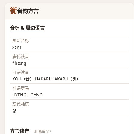
衡
音韵方言
音标 & 周边语言
国际音标
xəŋ˧˥
唐代读音
*hæng
日语读音
KOU（音） HAKARI HAKARU（訓）
韩语罗马
HYENG HOYNG
现代韩语
형
方言读音
（旧版简文）