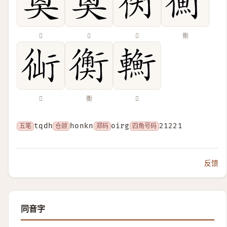
𡙉
𡙏
𢔖
𢖍
𧗣
𧗾
𨏎
五笔
tqdh
仓颉
honkn
郑码
oirg
四角号码
21221
反馈
同音字