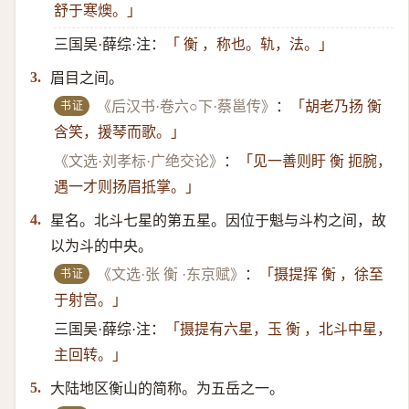
舒于寒燠。」
三国吴·薛综·注：
「 衡 ，称也。轨，法。」
眉目之间。
3.
书证
《后汉书·卷六○下·蔡邕传》
：
「胡老乃扬 衡
含笑，援琴而歌。」
《文选·刘孝标·广绝交论》
：
「见一善则盱 衡 扼腕，
遇一才则扬眉抵掌。」
星名。北斗七星的第五星。因位于魁与斗杓之间，故
4.
以为斗的中央。
书证
《文选·张 衡 ·东京赋》
：
「摄提挥 衡 ，徐至
于射宫。」
三国吴·薛综·注：
「摄提有六星，玉 衡 ，北斗中星，
主回转。」
大陆地区衡山的简称。为五岳之一。
5.