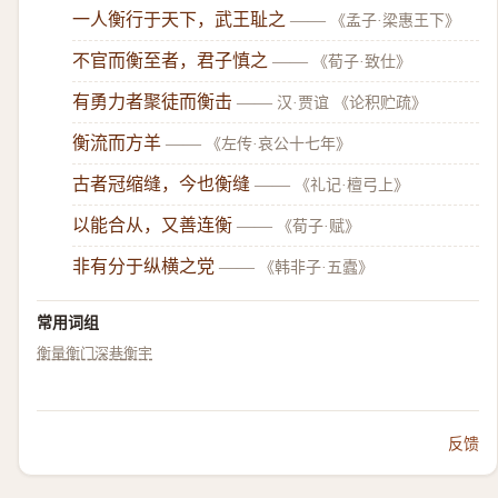
一人衡行于天下，武王耻之
——
《孟子·梁惠王下》
不官而衡至者，君子慎之
——
《荀子·致仕》
有勇力者聚徒而衡击
——
汉·贾谊 《论积贮疏》
衡流而方羊
——
《左传·哀公十七年》
古者冠缩缝，今也衡缝
——
《礼记·檀弓上》
以能合从，又善连衡
——
《荀子·赋》
非有分于纵横之党
——
《韩非子·五蠹》
常用词组
衡量
衡门深巷
衡宇
反馈