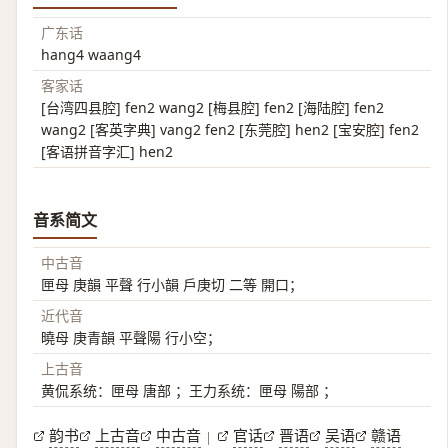
广东话
hang4 waang4
客家话
[台湾四县腔] fen2 wang2 [梅县腔] fen2 [海陆腔] fen2
wang2 [客英字典] vang2 fen2 [东莞腔] hen2 [宝安腔] fen2
[客语拼音字汇] hen2
音系简文
中古音
匣母 庚韻 平聲 行小韻 戶庚切 二等 開口；
近代音
曉母 庚青韻 平聲陽 行小空；
上古音
黄侃系统：匣母 唐部 ；王力系统：匣母 陽部 ；
韵书
上古音
中古音
官话
晋语
吴语
赣语
|