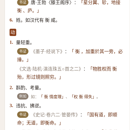
书证
唐·王勃〈滕王阁序〉：
「星分翼、轸，地接
衡 、庐。」
姓。如汉代有 衡 咸。
6.
动
量轻重。
1.
书证
《墨子·经说下》
：
「 衡 ，加重於其一旁，必
捶。」
《文选·陆机·演连珠五○首之二》
：
「物胜权而 衡
殆，形过镜则照穷。」
斟酌、考量。
2.
例如
如：
、
。
「 衡 情度理」
「权 衡 得失」
违抗、拂逆。
3.
书证
《史记·卷六二·管晏传》
：
「国有道，即顺
命；无道，即衡命。」