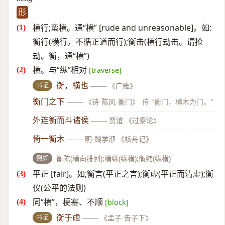
形
横行;蛮横。通“横” [rude and unreasonable]。如:
衡行(横行。不循正道而行);衡击(横行劫击。谓抢
劫。衡，通“横”)
横。与“纵”相对
[traverse]
书证
衡，横也
——
《广雅》
衡门之下
——
《诗·陈风·衡门》
传:“衡门，横木为门。”
外连衡而斗诸侯
——
贾谊 《过秦论》
倚一衡木
——
明·魏学洢 《核舟记》
例如
衡陈(横向排列);横纵(纵横);衡缩(纵横)
平正 [fair]。如;衡言(平正之言);衡虚(平正而清虚);衡
仪(公平的法则)
同“横”，梗塞、不顺
[block]
书证
衡于虑
——
《孟子·告子下》