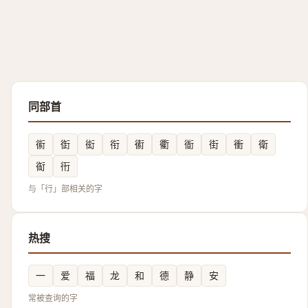
同部首
䘗
衘
衒
衔
䘘
衢
衜
街
衝
衛
䘖
衎
与「行」部相关的字
热搜
一
爱
福
龙
和
德
静
安
常被查询的字