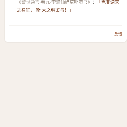
《警世通言·卷九·李谪仙醉草吓蛮书》
：
「岂非逆天
之咎征， 衡 大之明鉴与！」
反馈