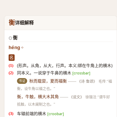
衡
详细解释
衡
◎
héng
名
(形声。从角，从大，行声。本义:绑在牛角上的横木)
同本义。一说穿于牛鼻的横木
[crossbar]
书证
秋而载尝，夏而福衡
——
《诗·鲁颂》
毛传:“福
衡，设牛角以福之也。”
衡，牛触，横大木其角
——
《说文》
徐锴注:“谓牛好
抵触，以木阑制之也。”
车辕前端的横木
[croobar]