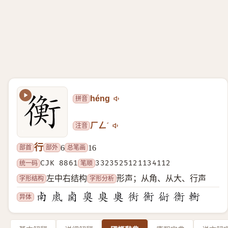
拼音
héng
注音
ㄏㄥˊ
行
部首
部外
总笔画
6
16
统一码
CJK 8861
笔顺
3323525121134112
字形结构
字形分析
左中右结构
形声；从角、从大、行声
异体