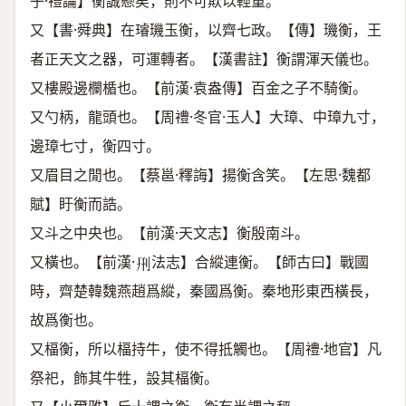
子·禮論】衡誠懸矣，則不可欺以輕重。
又【書·舜典】在璿璣玉衡，以齊七政。【傳】璣衡，王
者正天文之器，可運轉者。【漢書註】衡謂渾天儀也。
又樓殿邊欄楯也。【前漢·袁盎傳】百金之子不騎衡。
又勺柄，龍頭也。【周禮·冬官·玉人】大璋、中璋九寸，
邊璋七寸，衡四寸。
又眉目之閒也。【蔡邕·釋誨】揚衡含笑。【左思·魏都
賦】盱衡而誥。
又斗之中央也。【前漢·天文志】衡殷南斗。
又橫也。【前漢·
法志】合縱連衡。【師古曰】戰國
𠛬
時，齊楚韓魏燕趙爲縱，秦國爲衡。秦地形東西橫長，
故爲衡也。
又楅衡，所以楅持牛，使不得抵觸也。【周禮·地官】凡
祭祀，飾其牛牲，設其楅衡。