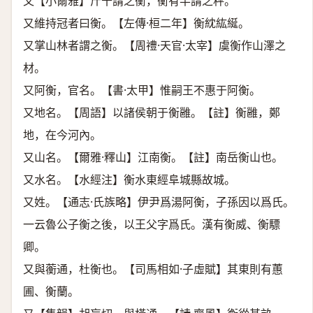
又【小爾雅】斤十謂之衡，衡有半謂之秤。
又維持冠者曰衡。【左傳·桓二年】衡紞紘綖。
又掌山林者謂之衡。【周禮·天官·太宰】虞衡作山澤之
材。
又阿衡，官名。【書·太甲】惟嗣王不惠于阿衡。
又地名。【周語】以諸侯朝于衡雝。【註】衡雝，鄭
地，在今河內。
又山名。【爾雅·釋山】江南衡。【註】南岳衡山也。
又水名。【水經注】衡水東經阜城縣故城。
又姓。【通志·氏族略】伊尹爲湯阿衡，子孫因以爲氏。
一云魯公子衡之後，以王父字爲氏。漢有衡威、衡驃
卿。
又與蘅通，杜衡也。【司馬相如·子虛賦】其東則有蕙
圃、衡蘭。