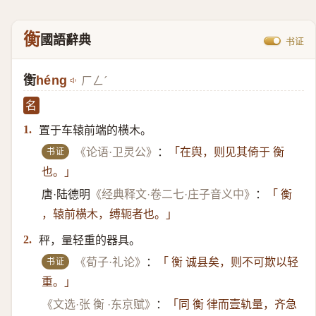
衡
國語辭典
书证
衡
héng
ㄏㄥˊ
名
置于车辕前端的横木。
1.
书证
《论语·卫灵公》
：
「在舆，则见其倚于 衡
也。」
唐·陆德明
《经典释文·卷二七·庄子音义中》
：
「 衡
，辕前横木，缚轭者也。」
秤，量轻重的器具。
2.
书证
《荀子·礼论》
：
「 衡 诚县矣，则不可欺以轻
重。」
《文选·张 衡 ·东京赋》
：
「同 衡 律而壹轨量，齐急