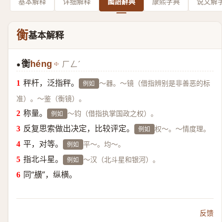
基本解释
详细解释
國語辭典
康熙字典
说文解
衡
基本解释
衡
héng
ㄏㄥˊ
●
秤杆，泛指秤。
～器。～镜（借指辨别是非善恶的标
例如
准）。～鉴（衡镜）。
称量。
～钧（借指执掌国政之权）。
例如
反复思索做出决定，比较评定。
权～。～情度理。
例如
平，对等。
平～。均～。
例如
指北斗星。
～汉（北斗星和银河）。
例如
同“
横
”，纵横。
反馈