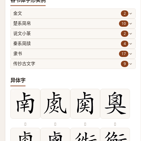
各书体字形实例
2
金文
10
楚系简帛
2
说文小篆
4
秦系简牍
17
隶书
9
传抄古文字
异体字
𠧲
𠧽
𠧿
𡘻