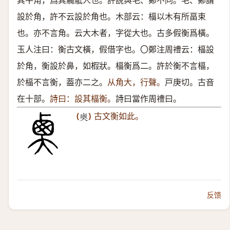
其牛角，爲其觸觝人也。許說與毛、鄭不同。毛、鄭謂
設於角，許不云設於角也。木部云：楅以木有所畐束
也。亦不言角。云大木者，字從大也。古多假衡爲橫。
玉人注曰：衡古文橫，假借字也。〇鄭注周禮云：楅設
於角，衡設於鼻，如椵狀。楅衡爲二。許於衡不言楅，
於楅不言衡，葢亦二之。
从角大，行聲。
戸庚切。古音
在十部。
詩曰：設其楅衡。
詩曰當作周禮曰。
(
)
古文衡如此。
𪉗
反馈