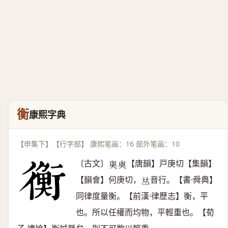
衡
康熙字典
【申集下】【行字部】 康熙笔画：16 部外笔画：10
〔古文〕
【唐韻】戸庚切【集韻】
𡘻
𡙉
【韻會】何庚切，
音行。【書·舜典】
𠀤
同律度量衡。【前漢·律歷志】衡，平
也。所以任權而均物，平輕重也。【荀