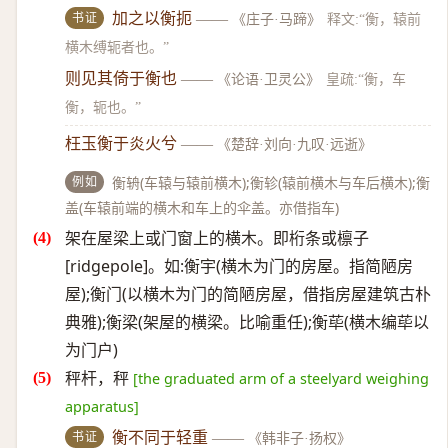
书证
加之以衡扼
——
《庄子·马蹄》
释文:“衡，辕前
横木缚轭者也。”
则见其倚于衡也
——
《论语·卫灵公》
皇疏:“衡，车
衡，轭也。”
枉玉衡于炎火兮
——
《楚辞·刘向·九叹·远逝》
例如
衡辀(车辕与辕前横木);衡轸(辕前横木与车后横木);衡
盖(车辕前端的横木和车上的伞盖。亦借指车)
架在屋梁上或门窗上的横木。即桁条或檩子
[ridgepole]。如:衡宇(横木为门的房屋。指简陋房
屋);衡门(以横木为门的简陋房屋，借指房屋建筑古朴
典雅);衡梁(架屋的横梁。比喻重任);衡荜(横木编荜以
为门户)
秤杆，秤
[the graduated arm of a steelyard weighing
apparatus]
书证
衡不同于轻重
——
《韩非子·扬权》