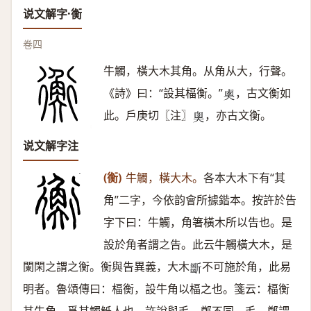
说文解字·衡
卷四
牛觸，橫大木其角。从角从大，行聲。
《詩》曰：“設其楅衡。”
，古文衡如
𡙏
此。戶庚切〖注〗
，亦古文衡。
𡘻
说文解字注
(衡)
牛觸，橫大木。
各本大木下有“其
角”二字，今依韵會所據鍇本。按許於告
字下曰：牛觸，角箸橫木所以告也。是
設於角者謂之告。此云牛觸橫大木，是
闌閑之謂之衡。衡與告異義，大木
不可施於角，此易
𣃔
明者。魯頌傳曰：楅衡，設牛角以楅之也。箋云：楅衡