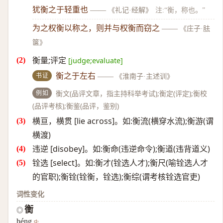
犹衡之于轻重也
——
《礼记·经解》
注:“衡，称也。”
为之权衡以称之，则并与权衡而窃之
——
《庄子·胠
箧》
衡量;评定
[judge;evaluate]
书证
衡之于左右
——
《淮南子·主述训》
例如
衡文(品评文章，指主持科举考试);衡定(评定);衡校
(品评考核);衡鉴(品评，鉴别)
横亘，横贯 [lie across]。如:衡流(横穿水流);衡游(谓
横渡)
违逆 [disobey]。如:衡命(违逆命令);衡道(违背道义)
铨选 [select]。如:衡才(铨选人才);衡尺(喻铨选人才
的官职);衡铨(铨衡，铨选);衡综(谓考核铨选官吏)
词性变化
衡
◎
héng