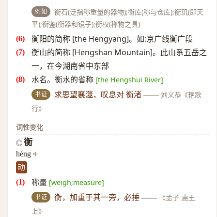
例如
衡石(泛指称重量的器物);衡库(称与仓库);衡玑(即天
平);衡鉴(衡器和镜子);衡权(称物之具)
衡阳的简称 [the Hengyang]。如:京广线衡广段
衡山的简称 [Hengshan Mountain]。此山系五岳之
一，在今湖南省中东部
水名。衡水的省称
[the Hengshui River]
书证
求思望襄澨，叹息对 衡渚
——
刘义恭《艳歌
行》
词性变化
衡
◎
héng
动
称量
[weigh;measure]
书证
衡，加重于其一旁，必捶
——
《孟子·惠王
上》