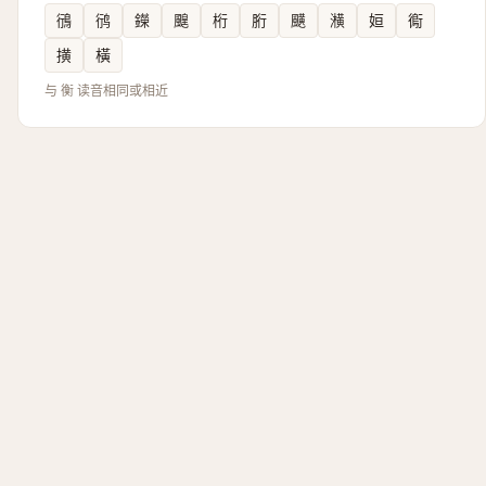
鴴
鸻
鑅
䬖
桁
胻
䬝
㶇
姮
鵆
撗
橫
与 衡 读音相同或相近