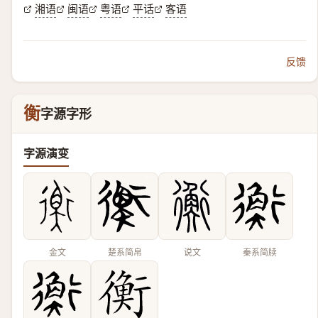
湘语
闽语
粤语
平话
客语
反馈
衡
字源字形
字源演变
金文
楚系简帛
说文
秦系简牍