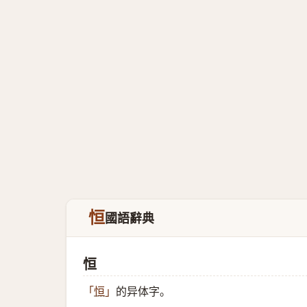
恒
國語辭典
恒
的异体字。
「
恒
」