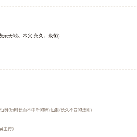
表示天地。本义:永久，永恒)
;恒舞(历时长而不中断的舞);恒制(长久不变的法则)
·吴主传》