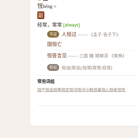
恆
héng
副
经常，常常
[always]
书证
人恒过
——
《孟子·告子下》
国恒亡
恒答言见
——
三国·魏·邯郸淳 《笑林》
例如
恒谈(常谈);恒常(常常;经常)
常用词组
恒产
恒齿
恒等
恒定
恒河
恒河沙数
恒量
恒心
恒星
恒性