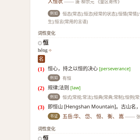
人恒状
——
唐·柳宗元 《童区寄传》
例如
恒态(常态);恒恣(经常的状态);恒情(常情
生);恒言(常用的言语)
词性变化
恒
◎
héng
名
恒心，持之以恒的决心
[perseverance]
例如
有恒
规律;法则
[law]
例如
恒式(常规;常法);恒典(常典;常制);恒例(
即恒山 [Hengshan Mountain
书证
五岳:华、 岱、 恒、 衡、 嵩
——
词性变化
恒
◎