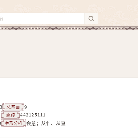
总笔画
3
9
笔顺
2
442125111
字形分析
构
会意；从忄、从亘