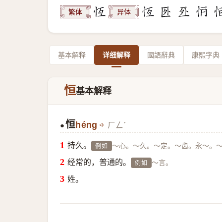
繁体
异体
基本解释
详细解释
國語辭典
康熙字典
恒
基本解释
恒
héng
ㄏㄥˊ
●
持久。
～心。～久。～定。～齿。永～。
例如
经常的，普通的。
～言。
例如
姓。