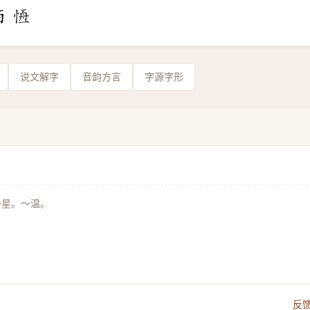
说文解字
音韵方言
字源字形
～星。～温。
反