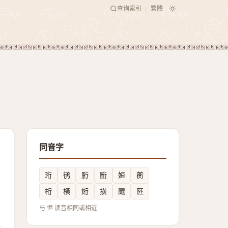
查询索引
繁體
|
同音字
珩
鸻
胻
䯒
姮
蘅
桁
橫
烆
撗
䬖
㔰
与 恒 读音相同或相近