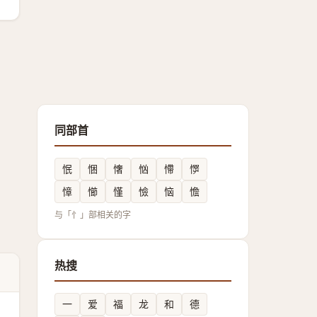
同部首
怋
悃
㦋
忷
㦅
㦍
慞
㦢
慬
憸
恼
憺
与「忄」部相关的字
热搜
一
爱
福
龙
和
德