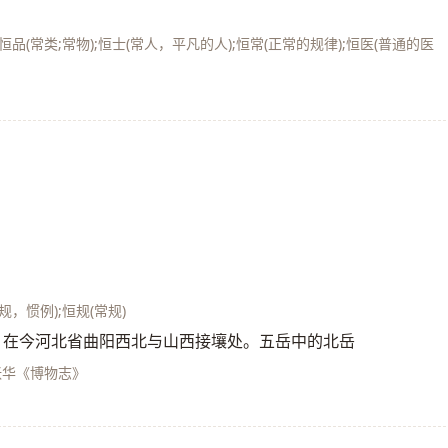
);恒品(常类;常物);恒士(常人，平凡的人);恒常(正常的规律);恒医(普通的医
常规，惯例);恒规(常规)
]。古山名，在今河北省曲阳西北与山西接壤处。五岳中的北岳
张华《博物志》