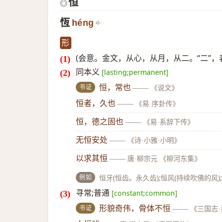
恒
◎
恆
héng
形
(会意。金文，从心，从月，从二。“二”，
同本义
[lasting;permanent]
书证
恒，常也
——
《说文》
恒者，久也
——
《易·序卦传》
恒，德之固也
——
《易·系辞下传》
无恒安处
——
《诗·小雅·小明》
以求其恒
——
唐·柳宗元 《柳河东集》
例如
恒牙(恒齿。永久齿);恒风(持续吹佛的风)
寻常;普通
[constant;common]
书证
形貌奇伟，骨体不恒
——
《三国志