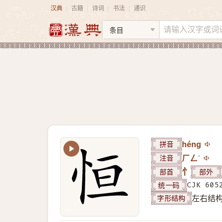
汉典
古籍
诗词
书法
通识
|
|
|
|
拼音
héng
注音
ㄏㄥˊ
部首
忄
部外
统一码
CJK 605
字形结构
左右结