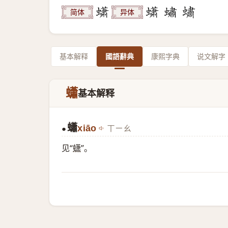
简体
异体
基本解释
國語辭典
康熙字典
说文解字
蠨
基本解释
蠨
xiāo
ㄒㄧㄠ
●
见“
蟏
”。