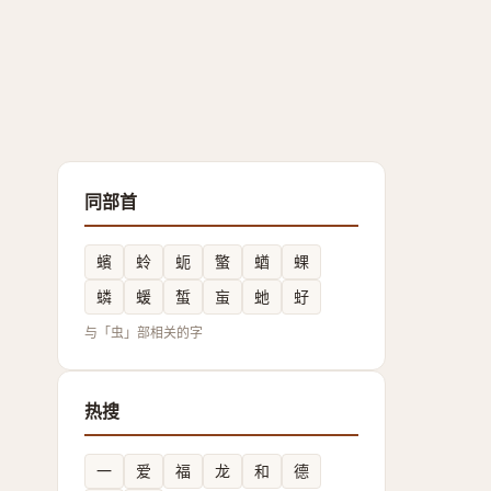
同部首
蠙
蛉
蚅
蟼
蝤
蜾
䗲
蝯
蜤
䖟
虵
虸
与「虫」部相关的字
热搜
一
爱
福
龙
和
德