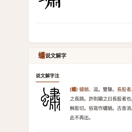
蠨
说文解字
说文解字注
(蟰)
蟰蛸、
逗。雙聲。
長股者
之長踦。許則顯之曰長股者也
穌彫切。俗寫作蠨蛸。古音消
此不再出。