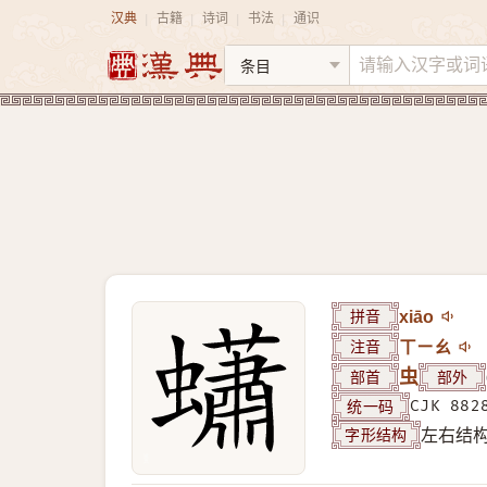
汉典
古籍
诗词
书法
通识
|
|
|
|
拼音
xiāo
注音
ㄒㄧㄠ
部首
虫
部外
统一码
CJK 882
字形结构
左右结