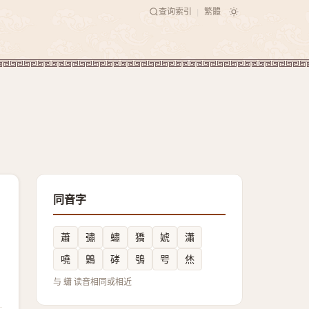
查询索引
繁體
|
同音字
蕭
彇
蟰
獢
婋
瀟
嘵
鷍
硣
鴞
㕺
烋
与 蠨 读音相同或相近