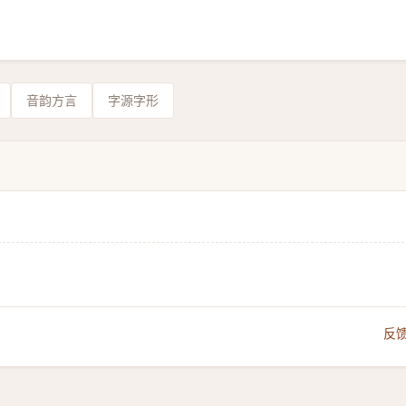
音韵方言
字源字形
反