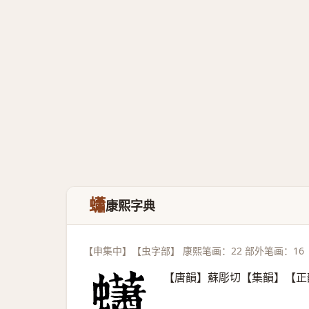
蠨
康熙字典
【申集中】【虫字部】 康熙笔画：22 部外笔画：16
【唐韻】蘇彫切【集韻】【正