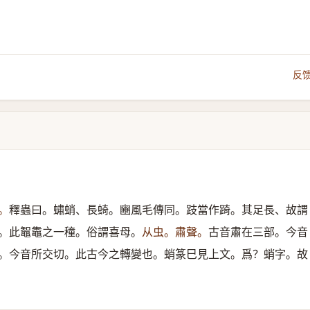
反
。
釋蟲曰。蟰蛸、長䗁。豳風毛傳同。跂當作踦。其足長、故謂
。此鼅鼄之一穜。俗謂喜母。
从虫。肅聲。
古音肅在三部。今音
。今音所交切。此古今之轉變也。蛸篆巳見上文。爲？蛸字。故