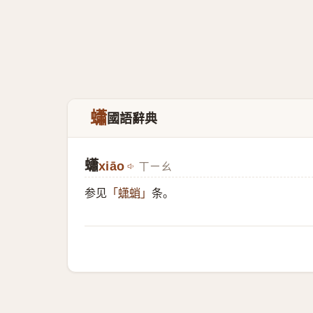
蠨
國語辭典
蠨
xiāo
ㄒㄧㄠ
参见
条。
「
蟏蛸
」