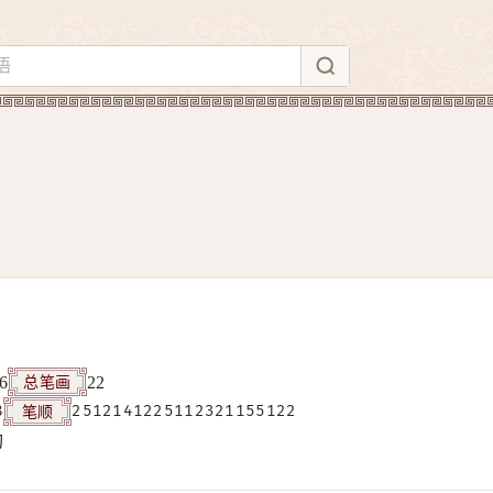
总笔画
6
22
笔顺
8
2512141225112321155122
构