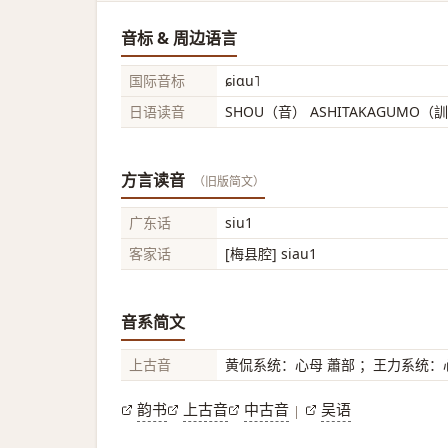
音标 & 周边语言
国际音标
ɕiɑu˥
日语读音
SHOU（音） ASHITAKAGUMO（
方言读音
（旧版简文）
广东话
siu1
客家话
[梅县腔] siau1
音系简文
上古音
黄侃系统：心母 蕭部 ；王力系统：心
韵书
上古音
中古音
吴语
|