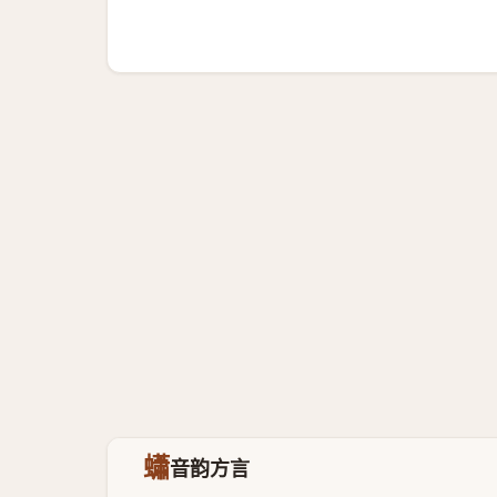
蠨
音韵方言