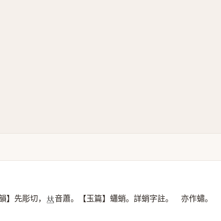
韻】先彫切，
音蕭。【玉篇】蠨蛸。詳蛸字註。 亦作蟰。
𠀤