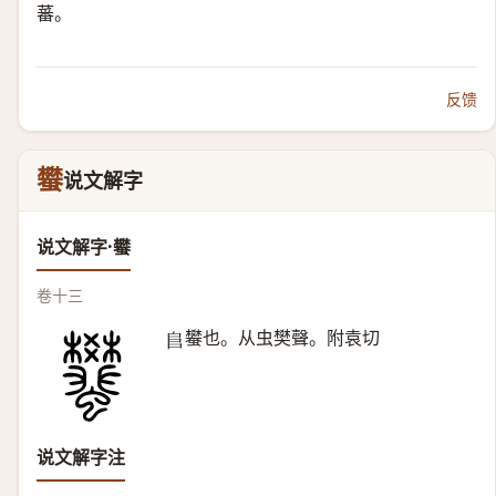
蕃。
反馈
蠜
说文解字
说文解字·蠜
卷十三
蠜也。从虫樊聲。附袁切
𨸏
说文解字注