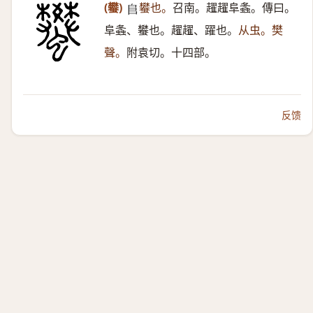
(蠜)
蠜也。
召南。趯趯阜螽。傳曰。
𨸏
阜螽、蠜也。趯趯、躍也。
从虫。樊
聲。
附袁切。十四部。
反馈