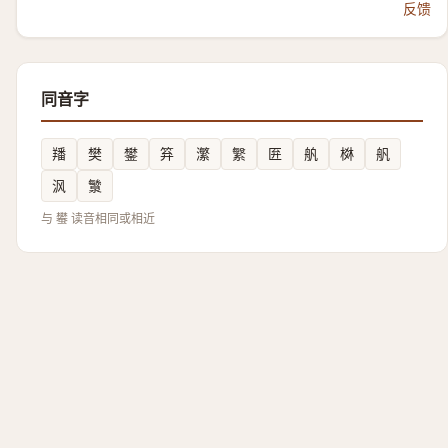
反馈
同音字
羳
樊
鐢
笲
瀿
䌓
匥
舧
棥
舤
沨
㶗
与 蠜 读音相同或相近