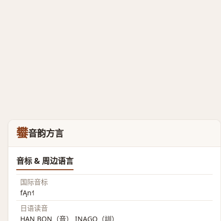
蠜
音韵方言
音标 & 周边语言
国际音标
fĄn˧˥
日语读音
HAN BON（音） INAGO（訓）