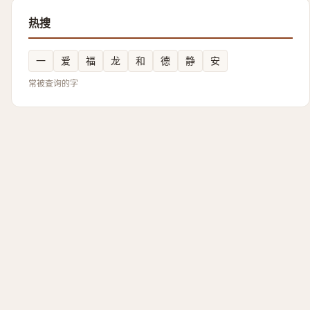
热搜
一
爱
福
龙
和
德
静
安
常被查询的字