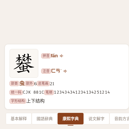
拼音
fán
注音
ㄈㄢˊ
虫
部首
部外
总笔画
6
21
统一码
CJK 881C
笔顺
123434341234134251214
字形结构
上下结构
基本解释
國語辭典
康熙字典
说文解字
音韵方