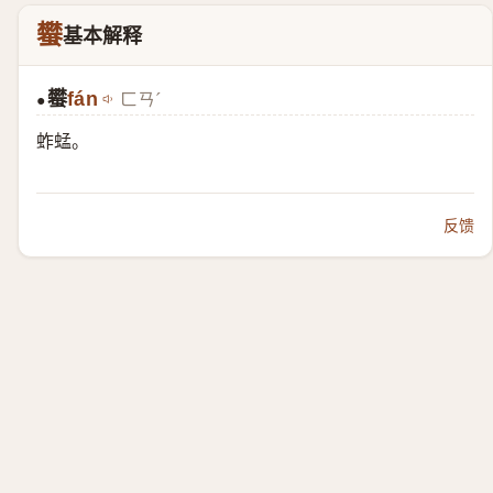
蠜
基本解释
蠜
fán
ㄈㄢˊ
●
蚱蜢。
反馈