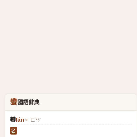
蠜
國語辭典
蠜
fán
ㄈㄢˊ
名