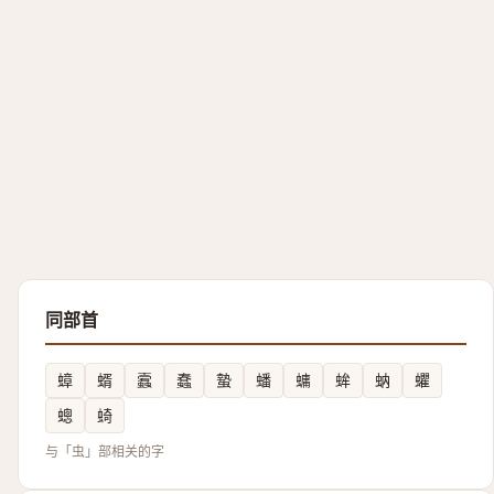
同部首
蟑
蝑
蠧
蠢
蟄
蟠
䗤
蛑
蚋
蠷
蟌
䗁
与「虫」部相关的字