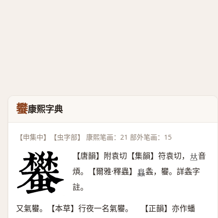
蠜
康熙字典
【申集中】【虫字部】 康熙笔画：21 部外笔画：15
【唐韻】附袁切【集韻】符袁切，
音
𠀤
煩。【爾雅·釋蟲】
螽，蠜。詳螽字
𧒂
註。
又氣蠜。【本草】行夜一名氣蠜。 【正韻】亦作蟠