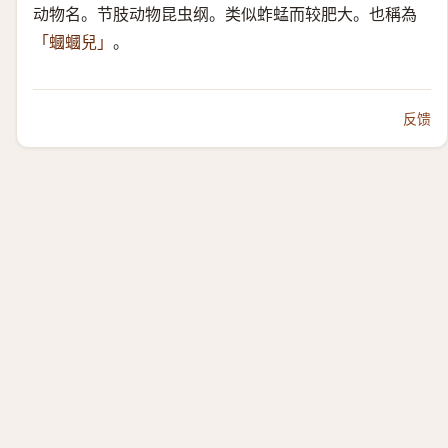
动物名。节肢动物昆虫纲。类似蚱蜢而较肥大。也稱為
。
「蟈蟈兒」
反馈