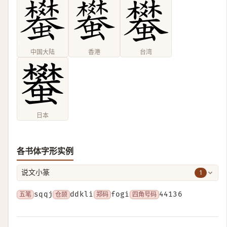
中国大陆
香港
台湾
日本
各书体字形实例
1
说文小篆
五笔
sqqj
仓颉
ddkli
郑码
fogi
四角号码
44136