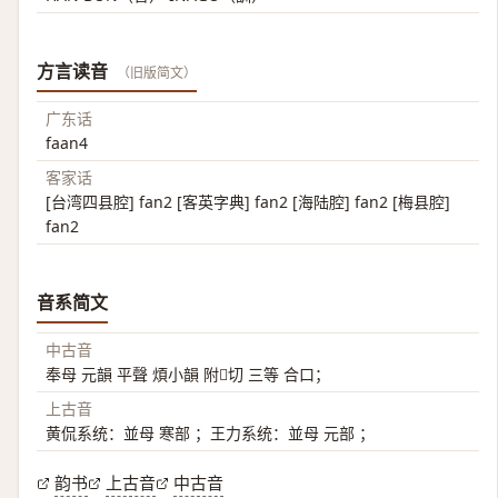
方言读音
（旧版简文）
广东话
faan4
客家话
[台湾四县腔] fan2 [客英字典] fan2 [海陆腔] fan2 [梅县腔]
fan2
音系简文
中古音
奉母 元韻 平聲 煩小韻 附𡋡切 三等 合口；
上古音
黄侃系统：並母 寒部 ；王力系统：並母 元部 ；
韵书
上古音
中古音