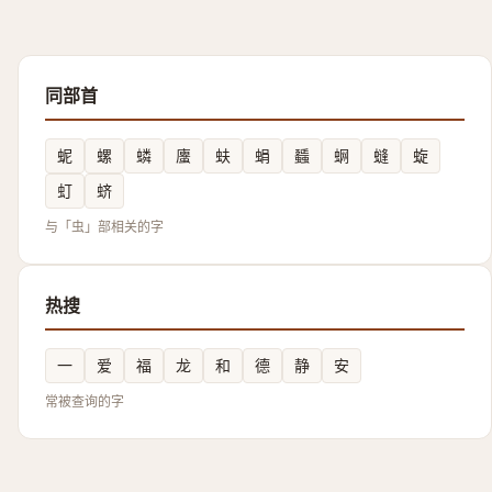
同部首
蚭
螺
䗲
螷
蚨
蜎
䗺
蛧
䗦
蜁
虰
蛴
与「虫」部相关的字
热搜
一
爱
福
龙
和
德
静
安
常被查询的字