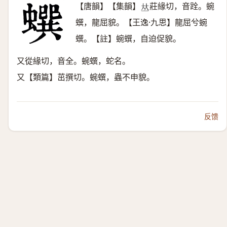
【唐韻】【集韻】
莊緣切，音跧。蜿
𠀤
蟤，龍屈貌。【王逸·九思】龍屈兮蜿
蟤。【註】蜿蟤，自迫促貌。
又從緣切，音全。蜿蟤，蛇名。
又【類篇】茁撰切。蜿蟤，蟲不申貌。
反馈