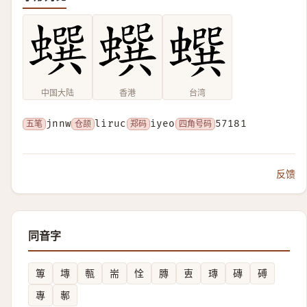
中国大陆
香港
台湾
五笔
jnnw
仓颉
liruc
郑码
iyeo
四角号码
57181
反馈
同音字
篿
塼
甎
耑
恮
膞
叀
瑼
磚
磗
專
鄟