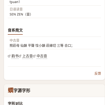
tʂuan˥
日语读音
SEN ZEN（音）
音系简文
中古音
照莊母 仙韻 平聲 恮小韻 莊縁切 三等 合口；
韵书
上古音
中古音
反馈
蟤
字源字形
字形对比