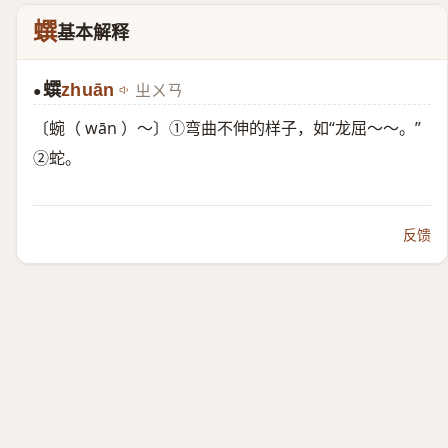
蟤
基本解释
蟤
zhuān
ㄓㄨㄢ
●
〔蜿（ wān ）～〕①弯曲不伸的样子，如“龙屈～～。”
②蛇。
反馈