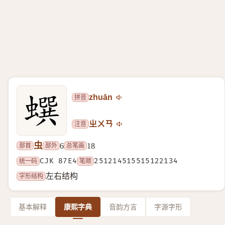
拼音
zhuān
注音
ㄓㄨㄢ
虫
部首
部外
总笔画
6
18
统一码
CJK 87E4
笔顺
251214515515122134
字形结构
左右结构
基本解释
康熙字典
音韵方言
字源字形