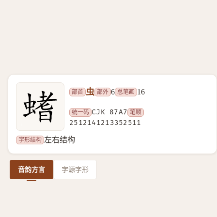
虫
部首
部外
总笔画
6
16
统一码
CJK 87A7
笔顺
2512141213352511
字形结构
左右结构
音韵方言
字源字形