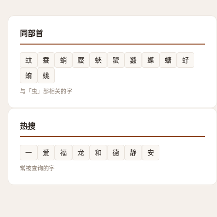
同部首
蚊
蚕
蛸
蟨
蛺
蜰
蠽
蠂
螗
虸
蜟
䖴
与「虫」部相关的字
热搜
一
爱
福
龙
和
德
静
安
常被查询的字