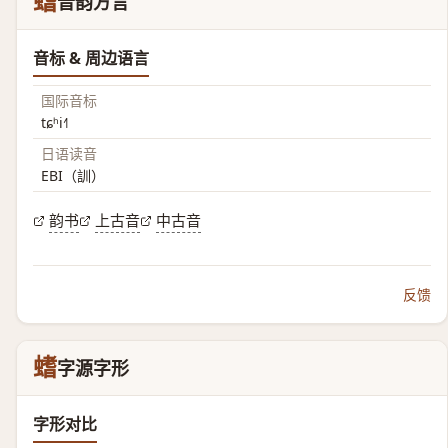
螧
音韵方言
音标 & 周边语言
国际音标
tɕʰi˧˥
日语读音
EBI（訓）
韵书
上古音
中古音
反馈
螧
字源字形
字形对比