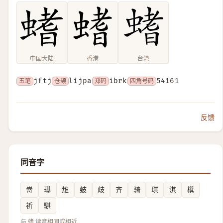
中国大陆
香港
台湾
五笔
jftj
仓颉
lijpa
郑码
ibrk
四角号码
54161
反馈
同音字
嵜
璂
䧵
蚑
歧
齐
骑
琪
淇
檱
祈
騏
与 螧 读音相同或相近