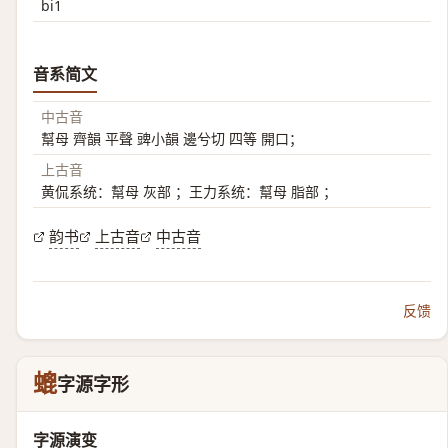
bi1
音系简文
中古音
幫母 齊韻 平聲 豍小韻 邊兮切 四等 開口；
上古音
黄侃系统：幫母 灰部 ；王力系统：幫母 脂部 ；
韵书
上古音
中古音
反馈
螕
字源字形
字源演变