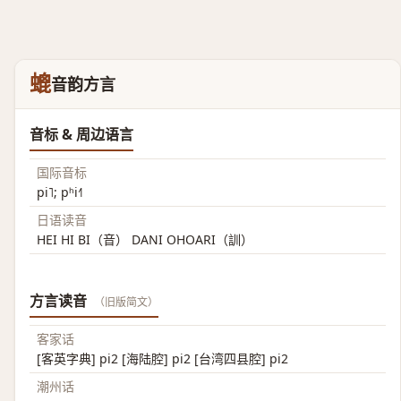
螕
音韵方言
音标 & 周边语言
国际音标
pi˥; pʰi˧˥
日语读音
HEI HI BI（音） DANI OHOARI（訓）
方言读音
（旧版简文）
客家话
[客英字典] pi2 [海陆腔] pi2 [台湾四县腔] pi2
潮州话