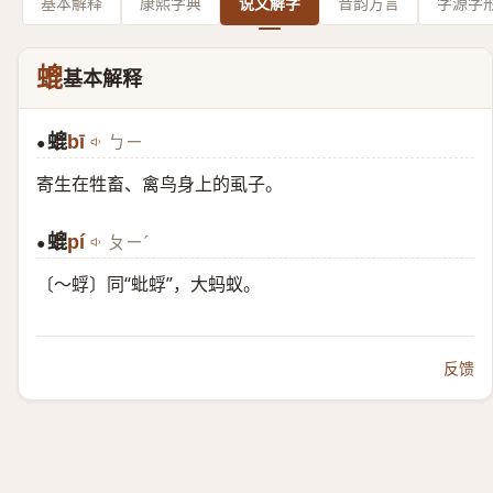
基本解释
康熙字典
说文解字
音韵方言
字源字
螕
基本解释
螕
bī
ㄅㄧ
●
寄生在牲畜、禽鸟身上的虱子。
螕
pí
ㄆㄧˊ
●
〔～蜉〕同“蚍蜉”，大蚂蚁。
反馈