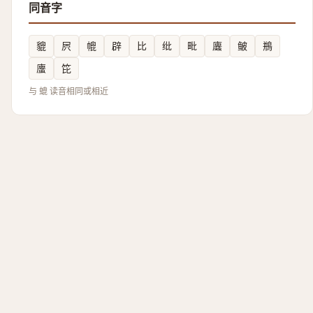
同音字
貔
屄
㡙
辟
比
纰
毗
蠯
鲏
鵧
螷
笓
与 螕 读音相同或相近