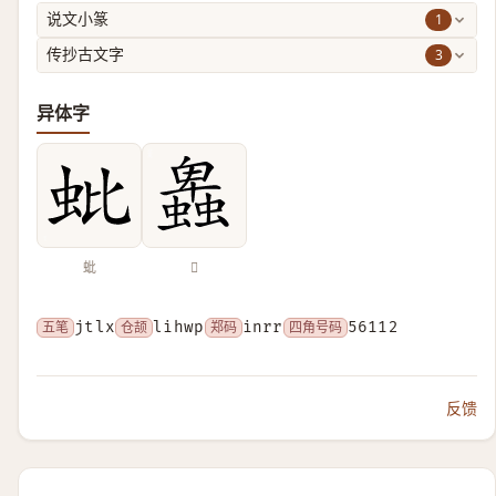
1
说文小篆
3
传抄古文字
异体字
蚍
𧓎
五笔
jtlx
仓颉
lihwp
郑码
inrr
四角号码
56112
反馈