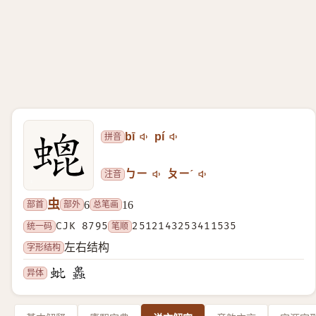
拼音
bī
pí
注音
ㄅㄧ
ㄆㄧˊ
虫
部首
部外
总笔画
6
16
统一码
CJK 8795
笔顺
2512143253411535
字形结构
左右结构
异体