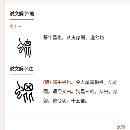
说文解字·螕
卷十三
齧牛蟲也。从虫
聲。邊兮切
𣬉
说文解字注
(螕)
齧牛蟲也。
今人謂齧狗蟲。語亦
同。通俗文曰。狗蝨曰螕。
从虫。
𣬉
聲。
邊兮切。十五部。
反馈