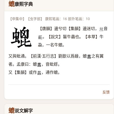
螕
康熙字典
【申集中】【虫字部】 康熙笔画：16 部外笔画：10
【唐韻】邊兮切【集韻】邊迷切，
音
𠀤
。【說文】齧牛蟲也。【本草】牛
𦳈
蝨，一名牛螕。
又與蚍通。【前漢·五行志】劉歆以爲蝝，螕
之有翼
𧖚
者。孟康曰：螕
，音蚍蜉。
𧖚
又【集韻】或作
，通作螕。
𧓎
反馈
螕
说文解字