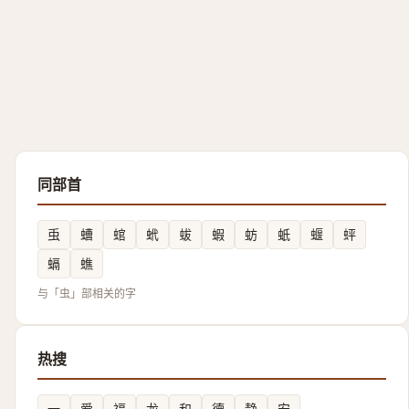
同部首
䖝
螬
䗆
蚮
蛂
蝦
蚄
蚔
蝘
蚲
螎
蟭
与「虫」部相关的字
热搜
一
爱
福
龙
和
德
静
安