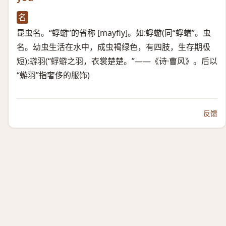
名
昆虫名。“蜉蝣”的省称 [mayfly]。如:蜉蝣(同“蜉蝤”。虫
名。幼虫生活在水中，成虫褐绿色，有四肢，生存期极
短);蝣羽(“蜉蝣之羽，衣裳楚楚。”——《诗·曹风》。后以
“蝣羽”指奢侈的服饰)
反馈