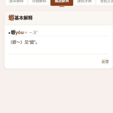
基本解释
详细解释
國語辭典
康熙字典
音韵方
蝣
基本解释
蝣
yóu
ㄧㄡˊ
●
〔蜉～〕见“
蜉
”。
反馈