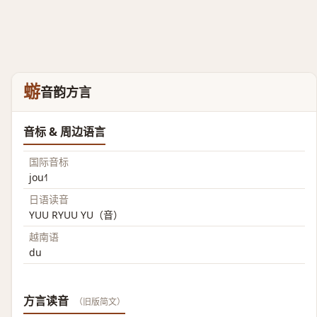
蝣
音韵方言
音标 & 周边语言
国际音标
jou˧˥
日语读音
YUU RYUU YU（音）
越南语
du
方言读音
（旧版简文）