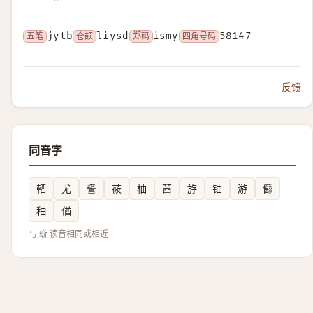
五笔
jytb
仓颉
liysd
郑码
ismy
四角号码
58147
反馈
同音字
輏
尤
䚻
莜
柚
莤
斿
铀
游
㒡
秞
偤
与 蝣 读音相同或相近