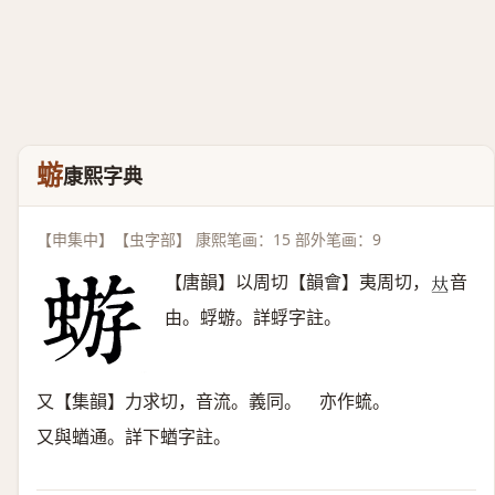
蝣
康熙字典
【申集中】【虫字部】 康熙笔画：15 部外笔画：9
【唐韻】以周切【韻會】夷周切，
音
𠀤
由。蜉蝣。詳蜉字註。
又【集韻】力求切，音流。義同。 亦作䖻。
又與蝤通。詳下蝤字註。