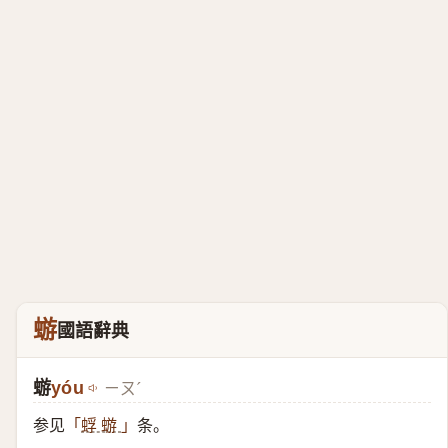
蝣
國語辭典
蝣
yóu
ㄧㄡˊ
参见
条。
「
蜉 蝣
」