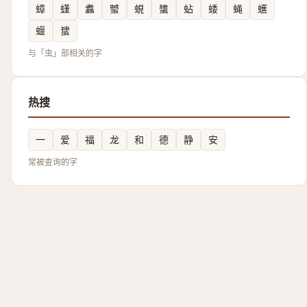
蟑
螼
䘄
蠈
蜆
䗽
蛅
蜲
蝇
蠖
蝘
䗝
与「虫」部相关的字
热搜
一
爱
福
龙
和
德
静
安
常被查询的字