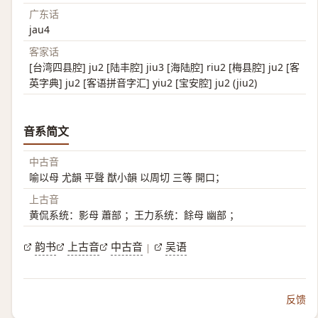
广东话
jau4
客家话
[台湾四县腔] ju2 [陆丰腔] jiu3 [海陆腔] riu2 [梅县腔] ju2 [客
英字典] ju2 [客语拼音字汇] yiu2 [宝安腔] ju2 (jiu2)
音系简文
中古音
喻以母 尤韻 平聲 猷小韻 以周切 三等 開口；
上古音
黄侃系统：影母 蕭部 ；王力系统：餘母 幽部 ；
韵书
上古音
中古音
吴语
|
反馈