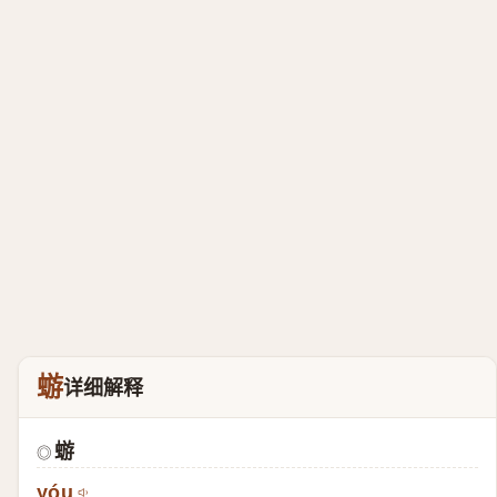
蝣
详细解释
蝣
◎
yóu