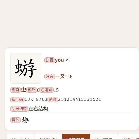
拼音
yóu
注音
ㄧㄡˊ
虫
部首
部外
总笔画
6
15
统一码
CJK 8763
笔顺
251214415331521
字形结构
左右结构
异体