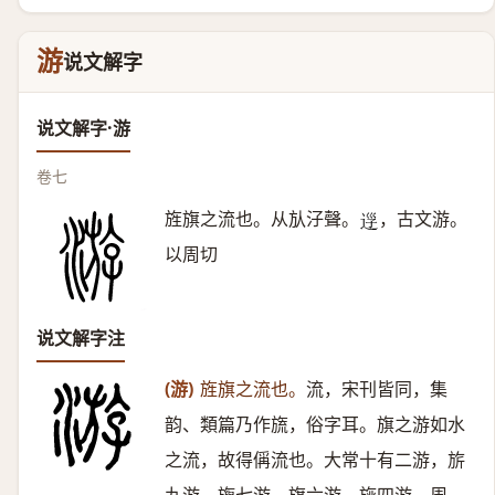
游
说文解字
说文解字·游
卷七
旌旗之流也。从㫃汓聲。
，古文游。
𨒰
以周切
说文解字注
(游)
旌旗之流也。
流，宋刊皆同，集
韵、類篇乃作旒，俗字耳。旗之游如水
之流，故得偁流也。大常十有二游，旂