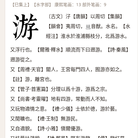
【巳集上】【水字部】 康熙笔画：13 部外笔画：9
〔古文〕汓【唐韻】以周切【集韻】
【韻會】夷周切，
音猷。水名。【水
𠀤
經注】淮水於淮浦縣枝分，北爲游水。
又浮行也。【爾雅·釋水】順流而下曰遡游。【詩·秦風】
遡游從之。
又【周禮·天官】閽人，王宮每門四人，囿游亦如之。
【註】游，離宮也。
又【管子·首憲篇】分理以爲十游，游爲之宗。
又【尚書·考靈曜】地有四游，常動而人不知。
又玩物適情之意。【禮·少儀】士依於德，游於藝。
又閒曠也。【禮·王制】無游民。
又自適貌。【詩·小雅】愼爾優游。