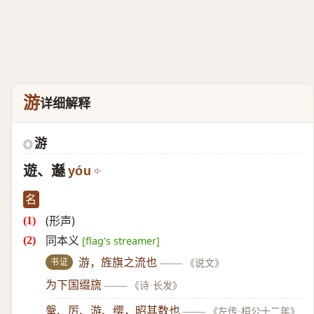
游
详细解释
游
◎
遊、邎
yóu
名
(形声)
同本义
[flag's streamer]
书证
游，旌旗之流也
——
《说文》
为下国缀旒
——
《诗·长发》
鞶、厉、游、缨，昭其数也
——
《左传·桓公十二年》