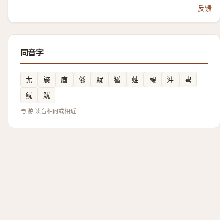
反馈
同音字
尢
㫍
庮
㒡
駀
猶
蚰
䚃
汼
㽕
鱿
魷
与 游 读音相同或相近