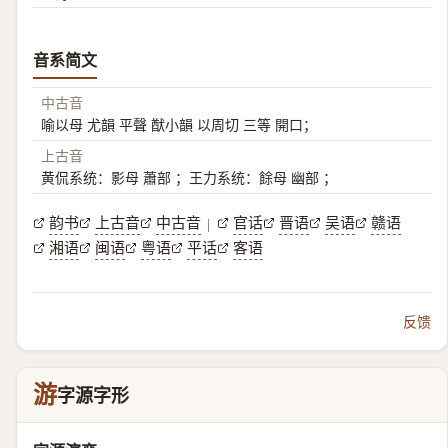
音系简文
中古音
喻以母 尤韻 平聲 猷小韻 以周切 三等 開口；
上古音
黄侃系统：影母 蕭部 ；王力系统：餘母 幽部 ；
韵书
上古音
中古音
官话
晋语
吴语
赣语
|
湘语
闽语
粤语
平话
客语
反馈
游
字源字形