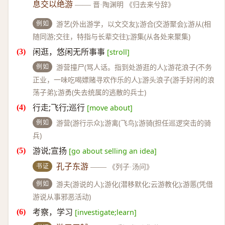
息交以绝游
——
晋·陶渊明 《归去来兮辞》
例如
游艺(外出游学，以文交友);游合(交游聚会);游从(相
随同游;交往，特指与长辈交往);游集(从各处来聚集)
闲逛，悠闲无所事事
[stroll]
例如
游营撞尸(骂人话。指到处游逛的人);游花浪子(不务
正业，一味吃喝嫖赌寻欢作乐的人);游头浪子(游手好闲的浪
荡子弟);游勇(失去统属的逃散的兵士)
行走;飞行;巡行
[move about]
例如
游营(游行示众);游禽(飞鸟);游骑(担任巡逻突击的骑
兵)
游说;宣扬
[go about selling an idea]
书证
孔子东游
——
《列子·汤问》
例如
游夫(游说的人);游化(潜移默化;云游教化);游慝(凭借
游说从事邪恶活动)
考察，学习
[investigate;learn]