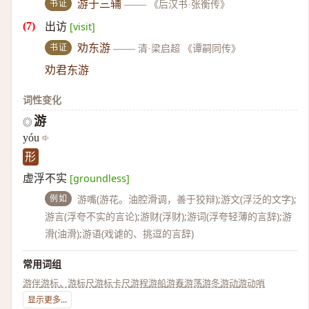
书证
游于三辅
——
《后汉书·张衡传》
出访
[visit]
书证
劝东游
——
清·梁启超 《谭嗣同传》
劝君东游
词性变化
游
◎
yóu
形
虚浮不实
[groundless]
例如
游嘴(游花。油腔滑调，善于狡辩);游文(浮泛的文字);
游言(浮夸不实的言论);游财(浮财);游词(浮夸轻薄的言辞);游
滑(油滑);游语(戏谑的、挑逗的言辞)
常用词组
游伴
游标，游标尺
游标卡尺
游程
游船
游春
游荡
游冬
游动
游动哨
显示更多...