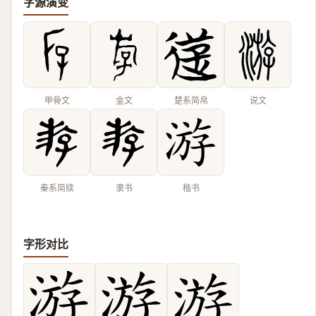
字源演变
甲骨文
金文
楚系简帛
说文
秦系简牍
隶书
楷书
字形对比