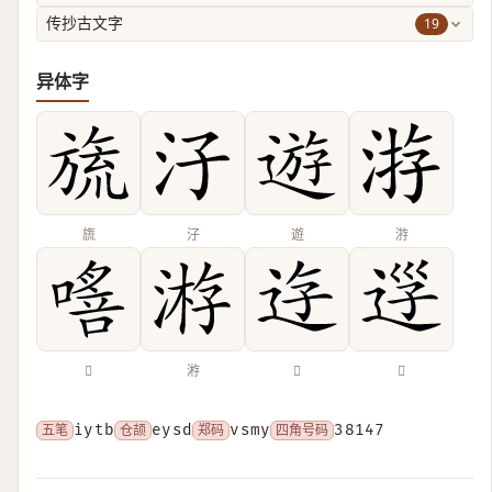
19
传抄古文字
异体字
旒
汓
遊
㳺
𠾈
𣸯
𨒣
𨒰
五笔
iytb
仓颉
eysd
郑码
vsmy
四角号码
38147