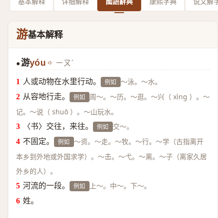
基本解释
详细解释
國語辭典
康熙字典
说文解
游
基本解释
游
yóu
ㄧㄡˊ
●
人或动物在水里行动。
～泳。～水。
例如
从容地行走。
周～。～历。～逛。～兴（ xìng ）。～
例如
记。～说（ shuō ）。～山玩水。
〈书〉交往，来往。
交～。
例如
不固定。
～资。～走。～牧。～行。～学（古指离开
例如
本乡到外地或外国求学）。～击。～弋。～离。～子（离家久居
外乡的人）。
河流的一段。
上～。中～。下～。
例如
姓。