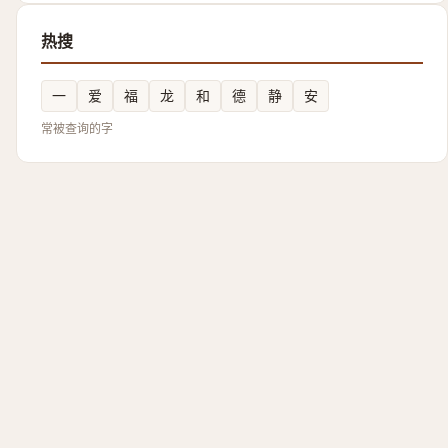
热搜
一
爱
福
龙
和
德
静
安
常被查询的字