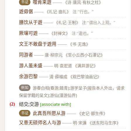
书证
噬肯来遊
——
《诗·唐风·有杕之杜》
遊毋倨
——
《礼记·曲礼》
注:“行也。”
膳饮从于遊
——
《礼记·王制》
注:“谓出入上观。”
厥壤可遊
——
《封禅文》
注:“遨也。”
文王不敢盘于遊用
——
《书·无逸》
同游者
——
唐·柳宗元 《至小丘西小石潭记》
游人虽未盛
——
明·袁宏道 《满井游记》
余游巴黎
——
清·薛福成 《观巴黎油画记》
例如
游春白相(春游;踏青);游学呈子(报告本人外出，请求
保留学籍的呈文);游仙(漫游仙界)
结交;交游
[associate with]
书证
此真吾所愿从游
——
《史记·郦生传》
又患无硕师名人与游
——
明·宋濂 《送东阳马生序》