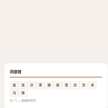
同部首
滶
潶
涉
潭
濔
㶙
灠
溔
㴓
津
沌
濿
与「氵」部相关的字