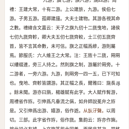
九游，旟七游，旗六游，旐四游。周
禮：王建大常，十有二游。上公建旂，九游。侯伯七
游。子男五游。孤卿建旜。大夫士建物。其游各視其命
之數。禮緯含文嘉云：天子之旗九仞十二旒曳地，諸侯
七仞九旒齊軫，卿大夫五仞七旒齊較，士三仞五旒齊
首，皆不言其命數，未可信。旗之正幅爲縿，游則屬
焉。節服氏：六人維王之大常。注：王旌十二旒，㒳㒳
以縷缀連，旁三人持之。然則旗之制，游屬於㒳旁。十
二游者，一旁六游。九游，則㒳旁一四一五，已下可知
也。曳地、齊軫皆謂游。其正幅之長，爾雅曰：旐長
𡬶
。餘未聞。游亦曰旓，楊雄賦有此字。大人賦作髾游，
周禮省作斿。引伸爲凡垂流之偁，如弁師說冕弁之斿
是。又引伸爲出游、嬉游，俗作遊。
从㫃汓聲。
以周
切。三部。此字省作斿，俗作旒。集韵云：斿亦作㫍。