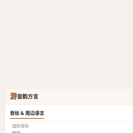
游
音韵方言
音标 & 周边语言
国际音标
jou˧˥