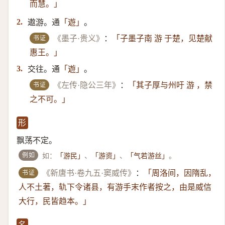
而慧。」
遨游。通
。
2.
「遊」
书证
《墨子·贵义》
：
「子墨子南 游 于楚，见楚献
惠王。」
交往。通
。
3.
「遊」
书证
《左传·隐公三年》
：
「其子厚与州吁 游 ，禁
之不可。」
形
飘荡不定。
例如
如：
、
、
。
「游民」
「游资」
「气若游丝」
书证
《新唐书·卷九五·窦威传》
：
「周洛间，因隋乱，
人不土著，轨下令诸县，有游手末作者按之，由是威信
大行，民皆趋本。」
名