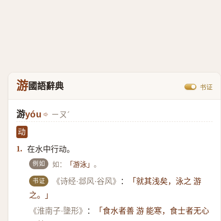
游
國語辭典
书证
游
yóu
ㄧㄡˊ
动
在水中行动。
1.
例如
如：
。
「游泳」
书证
《诗经·邶风·谷风》
：
「就其浅矣，泳之 游
之。」
《淮南子·墬形》
：
「食水者善 游 能寒，食士者无心