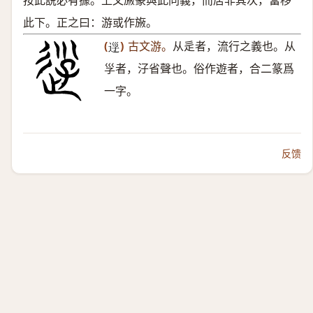
按此説必有據。上文㫍篆與此同義，而居非其次，當移
此下。正之曰：游或作㫍。
(
)
古文游。
从辵者，流行之義也。从
𨒰
㜽者，汓省聲也。俗作遊者，合二篆爲
一字。
反馈