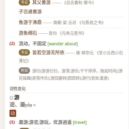
书证
其父善游
——
《吕氏春秋·察今》
子岂遽善游
鱼游于沸鼎
——
南朝·梁·丘迟 《与陈伯之书》
游鱼细石
——
吴均 《与朱元思书》
流动，不固定
[wander about]
书证
皆若空游无所依
——
唐·柳宗元 《至小丘西小石
潭记》
例如
游衍(游游衍衍。游荡;游乐;干干停停，拖延时间);游
花插趣(游荡作乐);游回磨转(团团转);游行(到处漫游)
词性变化
游
◎
遊、邎
yóu
动
遨游;游览;游玩，优游逍遥
[travel]