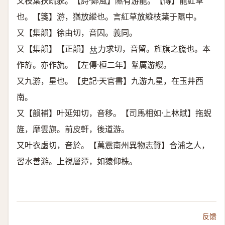
又枝葉扶疏貌。【詩·鄭風】隰有游龍。【傳】龍紅草
也。【箋】游，猶放縱也。言紅草放縱枝葉于隰中。
又【集韻】徐由切，音囚。義同。
又【集韻】【正韻】
力求切，音留。旌旗之旒也。本
𠀤
作斿。亦作旒。【左傳·桓二年】鞶厲游纓。
又九游，星也。【史記·天官書】九游九星，在玉井西
南。
又【韻補】叶延知切，音移。【司馬相如·上林賦】拖蜺
旌，靡雲旗。前皮軒，後道游。
又叶衣虛切，音於。【萬震南州異物志贊】合浦之人，
習水善游。上視層潭，如猿仰株。
反馈