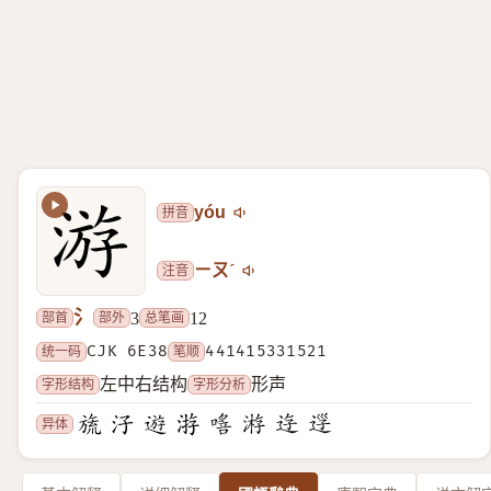
拼音
yóu
注音
ㄧㄡˊ
氵
部首
部外
总笔画
3
12
统一码
CJK 6E38
笔顺
441415331521
字形结构
字形分析
左中右结构
形声
异体