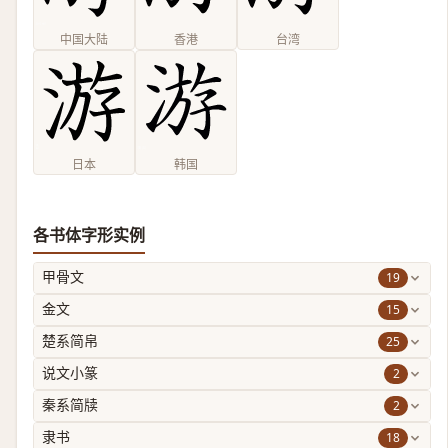
中国大陆
香港
台湾
日本
韩国
各书体字形实例
19
甲骨文
15
金文
25
楚系简帛
2
说文小篆
2
秦系简牍
18
隶书