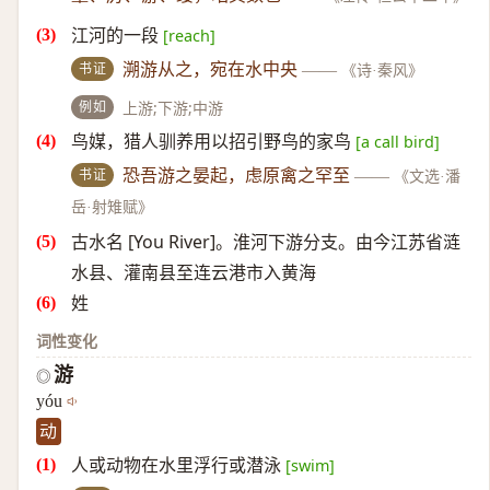
江河的一段
[reach]
书证
溯游从之，宛在水中央
——
《诗·秦风》
例如
上游;下游;中游
鸟媒，猎人驯养用以招引野鸟的家鸟
[a call bird]
书证
恐吾游之晏起，虑原禽之罕至
——
《文选·潘
岳·射雉赋》
古水名 [You River]。淮河下游分支。由今江苏省涟
水县、灌南县至连云港市入黄海
姓
词性变化
游
◎
yóu
动
人或动物在水里浮行或潜泳
[swim]