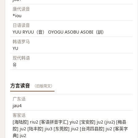
唐代读音
*iou
日语读音
YUU RYUU（音） OYOGU ASOBU ASOBI（訓）
韩语罗马
YU
现代韩语
유
方言读音
（旧版简文）
广东话
jau4
客家话
[海陆腔] riu2 [客语拼音字汇] yiu2 [宝安腔] ju2 (jiu2) [梅县
腔] ju2 [陆丰腔] jiu3 [东莞腔] jiu2 [台湾四县腔] ju2 [客英字
典] ju2