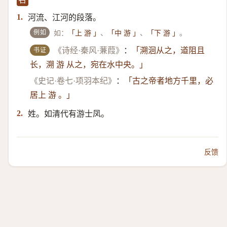
河流、江河的段落。
1.
例如
如：
、
、
。
「上 游 」
「中 游 」
「下 游 」
书证
《诗经·秦风·蒹葭》
：
「溯洄从之，道阻且
长，溯 游 从之，宛在水中央。」
《史记·卷七·项羽本纪》
：
「古之帝者地方千里，必
居上 游 。」
姓。如清代有游士凤。
2.
反馈