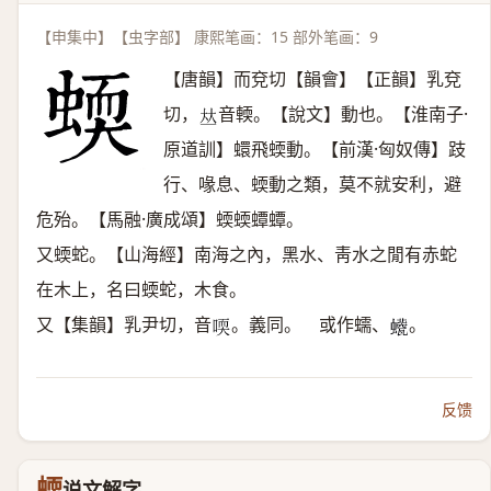
【申集中】【虫字部】 康熙笔画：15 部外笔画：9
【唐韻】而兗切【韻會】【正韻】乳兗
切，
音輭。【說文】動也。【淮南子·
𠀤
原道訓】蠉飛蝡動。【前漢·匈奴傳】跂
行、喙息、蝡動之類，莫不就安利，避
危殆。【馬融·廣成頌】蝡蝡蟫蟫。
又蝡蛇。【山海經】南海之內，黑水、靑水之閒有赤蛇
在木上，名曰蝡蛇，木食。
又【集韻】乳尹切，音
。義同。 或作蠕、
。
𠷀
𧔀
反馈
蝡
说文解字