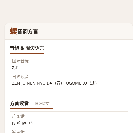
蝡
音韵方言
音标 & 周边语言
国际音标
ʐu˧˥
日语读音
ZEN JU NEN NYU DA（音） UGOMEKU（訓）
方言读音
（旧版简文）
广东话
jyu4 jyun5
客家话