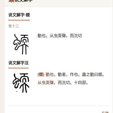
说文解字·蝡
卷十三
動也。从虫耎聲。而沇切
说文解字注
(蝡)
動也。
動者，作也。蟲之動曰蝡。
从虫耎聲。
而沇切。十四部。