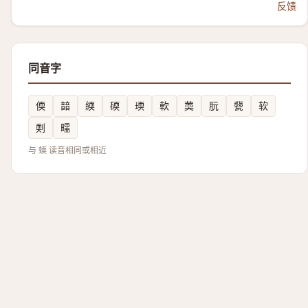
反馈
同音字
偄
䪭
緛
碝
瑌
軟
䓴
朊
㼱
软
㓴
㽭
与 蝡 读音相同或相近