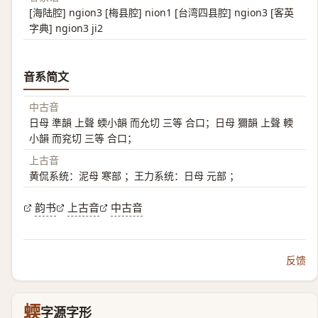
[海陆腔] ngion3 [梅县腔] nion1 [台湾四县腔] ngion3 [客英
字典] ngion3 ji2
音系简文
中古音
日母 準韻 上聲 蝡小韻 而允切 三等 合口；日母 獮韻 上聲 輭
小韻 而兖切 三等 合口；
上古音
黄侃系统：泥母 寒部 ；王力系统：日母 元部 ；
韵书
上古音
中古音
反馈
蝡
字源字形