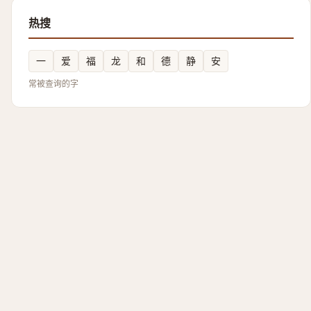
热搜
一
爱
福
龙
和
德
静
安
常被查询的字