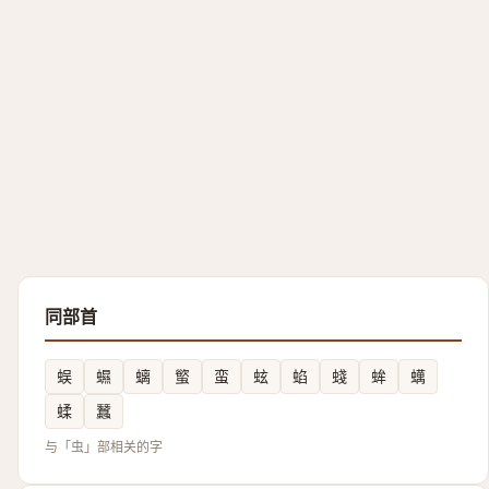
同部首
蜈
䗾
螭
螸
蛮
蚿
蜭
䗃
蛑
蠇
蝚
蠶
与「虫」部相关的字