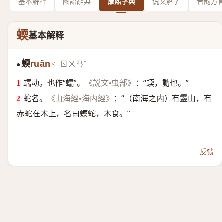
基本解释
國語辭典
康熙字典
说文解字
音韵方
蝡
基本解释
蝡
ruǎn
ㄖㄨㄢˇ
●
蠕动。也作“蠕”。
：“蝡，動也。”
《説文•虫部》
蛇名。
：“（南海之内）有靈山，有
《山海經•海内經》
赤蛇在木上，名曰蝡蛇，木食。”
反馈