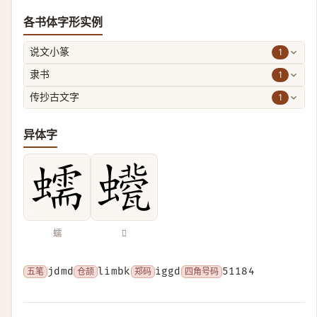
各书体字形实例
1
说文小篆
1
隶书
1
传抄古文字
异体字
蠕
𧔀
五笔
jdmd
仓颉
limbk
郑码
iggd
四角号码
51184