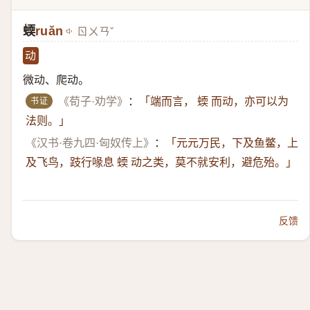
蝡
ruǎn
ㄖㄨㄢˇ
动
微动、爬动。
书证
《荀子·劝学》
：
「端而言， 蝡 而动，亦可以为
法则。」
《汉书·卷九四·匈奴传上》
：
「元元万民，下及鱼鳖，上
及飞鸟，跂行喙息 蝡 动之类，莫不就安利，避危殆。」
反馈