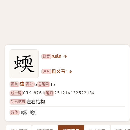
拼音
ruǎn
注音
ㄖㄨㄢˇ
虫
部首
部外
总笔画
6
15
统一码
CJK 8761
笔顺
251214132522134
字形结构
左右结构
异体