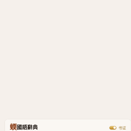
蝡
國語辭典
书证