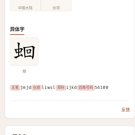
中国大陆
台湾
异体字
蛔
五笔
jmjd
仓颉
liwsl
郑码
ijkd
四角号码
56100
反馈