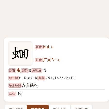
拼音
huí
注音
ㄏㄨㄟˊ
虫
部首
部外
总笔画
6
13
统一码
CJK 8716
笔顺
2512142522111
字形结构
左右结构
异体