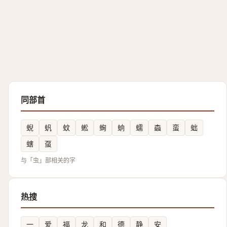
同部首
蜺
䖠
蚊
蜙
蜔
䖮
蠕
螙
蛮
䖦
螛
虿
与「虫」部相关的字
热搜
一
爱
福
龙
和
德
静
安