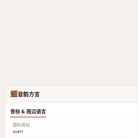
蜖
音韵方言
音标 & 周边语言
国际音标
xuei˧˥