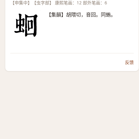
【申集中】【虫字部】 康熙笔画：12 部外笔画：6
【集韻】胡隈切，音回。同蛕。
反馈