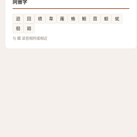
同音字
迴
回
缋
韋
藱
蛕
鮰
茴
蛔
蚘
徊
廻
与 蜖 读音相同或相近