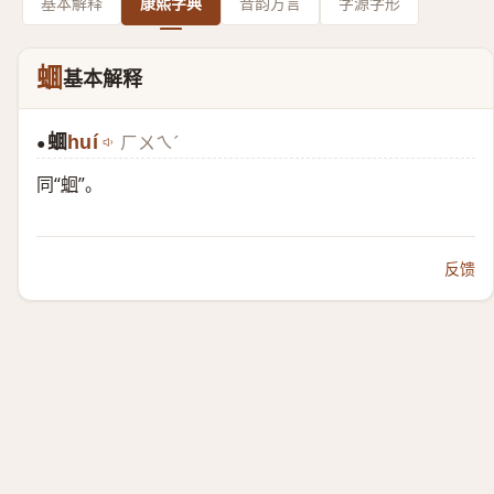
基本解释
康熙字典
音韵方言
字源字形
蜖
基本解释
蜖
huí
ㄏㄨㄟˊ
●
同“
蛔
”。
反馈