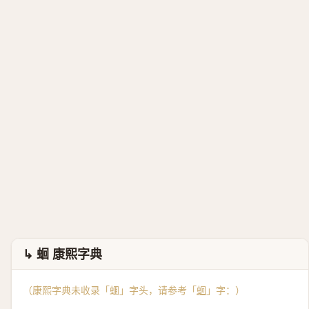
↳ 蛔 康熙字典
（康熙字典未收录「蜖」字头，请参考「
蛔
」字：）