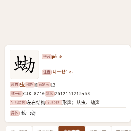
拼音
jié
注音
ㄐㄧㄝˊ
虫
部首
部外
总笔画
6
13
统一码
CJK 8710
笔顺
2512141215453
字形结构
字形分析
左右结构
形声；从虫、劫声
异体