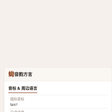
蜐
音韵方言
音标 & 周边语言
国际音标
tɕiɛ˧˥