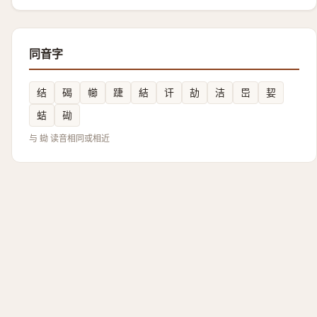
同音字
结
碣
幯
踕
結
讦
劼
洁
岊
㛃
蛣
䂶
与 蜐 读音相同或相近