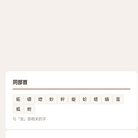
同部首
䖨
蟏
䗓
䖢
䖫
蜁
蚧
䗭
蜽
蜚
蛌
蚹
与「虫」部相关的字