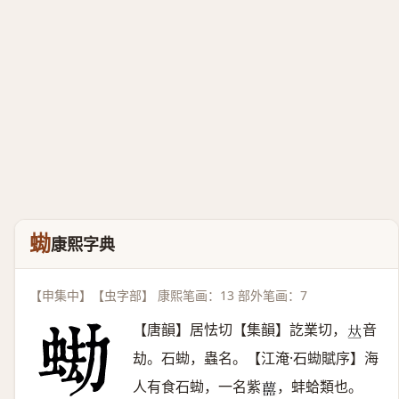
蜐
康熙字典
【申集中】【虫字部】 康熙笔画：13 部外笔画：7
【唐韻】居怯切【集韻】訖業切，
音
𠀤
劫。石蜐，蟲名。【江淹·石蜐賦序】海
人有食石蜐，一名紫
，蚌蛤類也。
𧄤