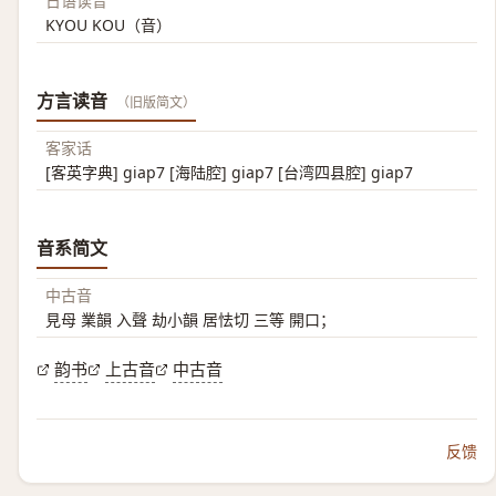
日语读音
KYOU KOU（音）
方言读音
（旧版简文）
客家话
[客英字典] giap7 [海陆腔] giap7 [台湾四县腔] giap7
音系简文
中古音
見母 業韻 入聲 劫小韻 居怯切 三等 開口；
韵书
上古音
中古音
反馈