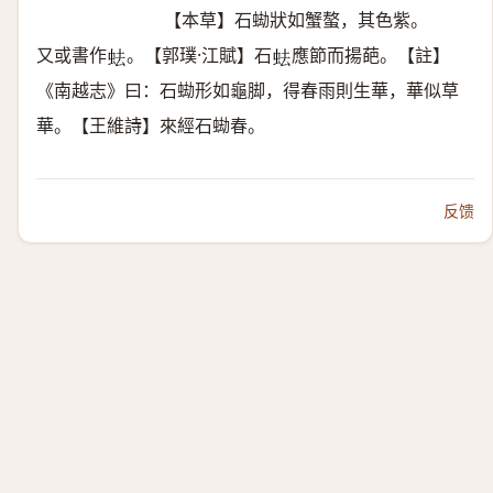
【本草】石蜐狀如蟹螯，其色紫。
又或書作
。【郭璞·江賦】石
應節而揚葩。【註】
𧉧
𧉧
《南越志》曰：石蜐形如龜脚，得春雨則生華，華似草
華。【王維詩】來經石蜐春。
反馈