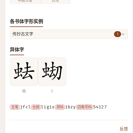
中国大陆
台湾
各书体字形实例
1
传抄古文字
异体字
𧉧
𧋤
五笔
jfcl
仓颉
ligis
郑码
ibzy
四角号码
54127
反馈