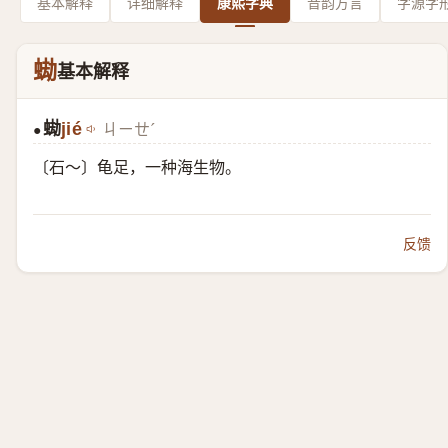
基本解释
详细解释
康熙字典
音韵方言
字源字
蜐
基本解释
蜐
jié
ㄐㄧㄝˊ
●
〔石～〕龟足，一种海生物。
反馈