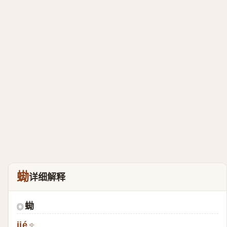
蜐
详细解释
蜐
◎
jié