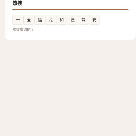
热搜
一
爱
福
龙
和
德
静
安
常被查询的字