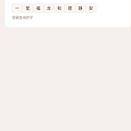
一
爱
福
龙
和
德
静
安
常被查询的字