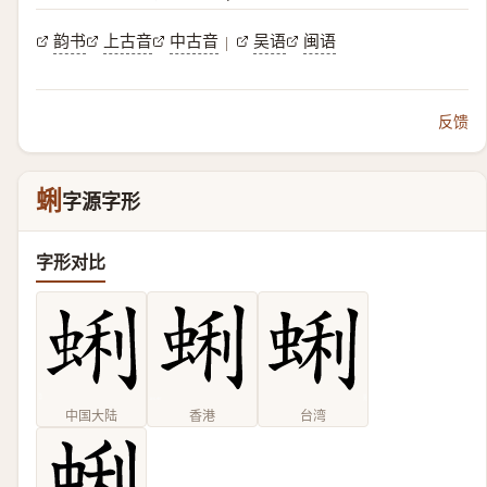
韵书
上古音
中古音
吴语
闽语
|
反馈
蜊
字源字形
字形对比
中国大陆
香港
台湾