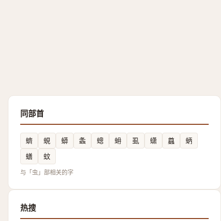
同部首
蠐
蜆
蟒
螽
蟌
蚦
虱
蟏
蠤
蛃
蟮
蚊
与「虫」部相关的字
热搜