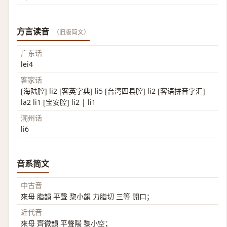
方言读音
（旧版简文）
广东话
lei4
客家话
[海陆腔] li2 [客英字典] li5 [台湾四县腔] li2 [客语拼音字汇]
la2 li1 [宝安腔] li2 | li1
潮州话
li6
音系简文
中古音
來母 脂韻 平聲 棃小韻 力脂切 三等 開口；
近代音
來母 齊微韻 平聲陽 黎小空；