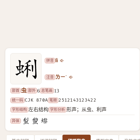
拼音
lì
注音
ㄌㄧˋ
虫
部首
部外
总笔画
6
13
统一码
CJK 870A
笔顺
2512143123422
字形结构
字形分析
左右结构
形声；从虫、利声
异体