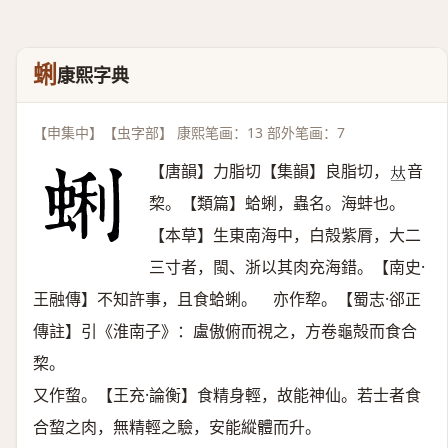
蜊
康熙字典
【申集中】【虫字部】 康熙笔画：13 部外笔画：7
【唐韻】力脂切【集韻】良脂切，
音
𠀤
棃。【類篇】蛤蜊，蟲名。海蚌也。
【本草】生東南海中，白殻紫脣，大二
三寸者，閩、浙以其肉充海錯。【南史·
王融傳】不知許事，且食蛤蜊。 亦作犂。【蜀志·郤正
傳註】引《淮南子》：盧傲俯而視之，方卷龜殻而食合
棃。
又作䖿。【王充·論衡】食精身輕，故能神仙。若士者食
合䖿之肉，無精輕之驗，安能縱體而升。