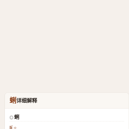
蜊
详细解释
蜊
◎
lí