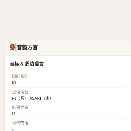
蜊
音韵方言
音标 & 周边语言
国际音标
li˥˧
日语读音
RI（音） ASARI（訓）
韩语罗马
LI
现代韩语
리