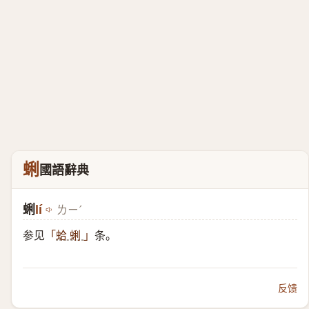
蜊
國語辭典
蜊
lí
ㄌㄧˊ
参见
条。
「
蛤 蜊
」
反馈