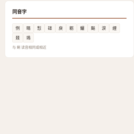
同音字
㤡
㬏
悡
䃯
戾
粝
鱺
䬅
淚
䋥
叕
鴗
与 蜊 读音相同或相近