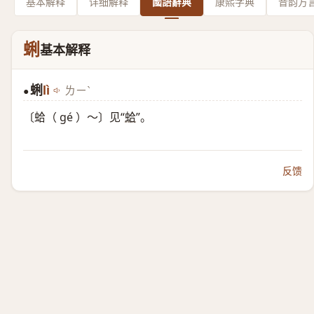
基本解释
详细解释
國語辭典
康熙字典
音韵方
蜊
基本解释
蜊
lì
ㄌㄧˋ
●
〔蛤（ gé ）～〕见“
蛤
”。
反馈