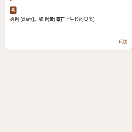
名
蛤蜊 [clam]。如:蜊黄(海石上生长的贝类)
反馈