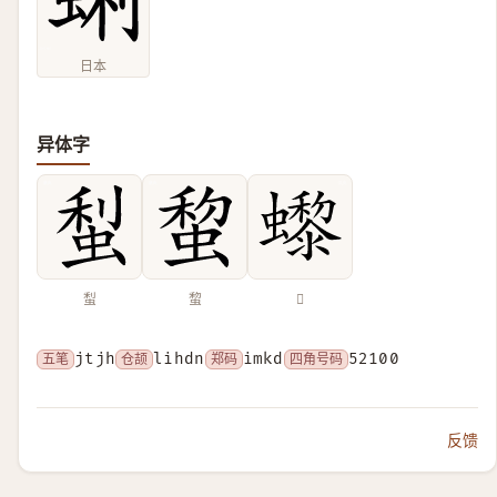
日本
异体字
䖽
䖿
𧔌
五笔
jtjh
仓颉
lihdn
郑码
imkd
四角号码
52100
反馈