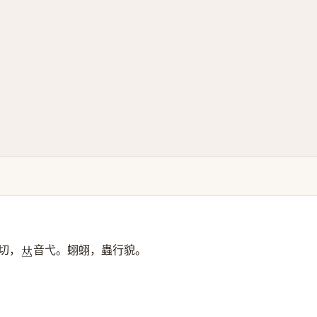
切，
音弋。蛡蛡，蟲行貌。
𠀤