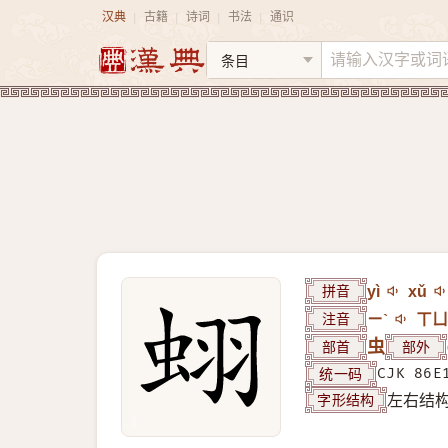
汉典
古籍
诗词
书法
通识
|
|
|
|
拼音
yì
xǔ
注音
ㄧˋ
ㄒㄩ
部首
虫
部外
统一码
CJK 86E
字形结构
左右结