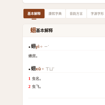
基本解释
康熙字典
音韵方言
字源字形
蛡
基本解释
蛡
yì
ㄧˋ
●
蜂房。
蛡
xǔ
ㄒㄩˇ
●
虫名。
虫飞。