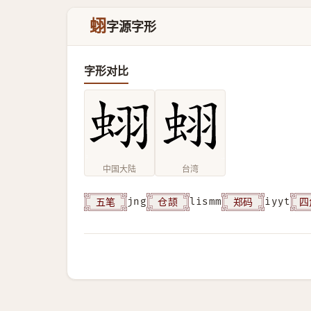
蛡
字源字形
字形对比
中国大陆
台湾
五笔
仓颉
郑码
四
jng
lismm
iyyt