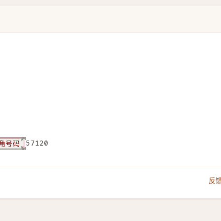
角号码
57120
反