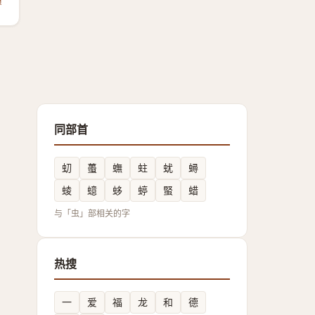
同部首
虭
蠆
蟱
蛀
蚘
蟳
䗀
䗷
蛥
蝏
蜸
蜡
与「虫」部相关的字
热搜
一
爱
福
龙
和
德