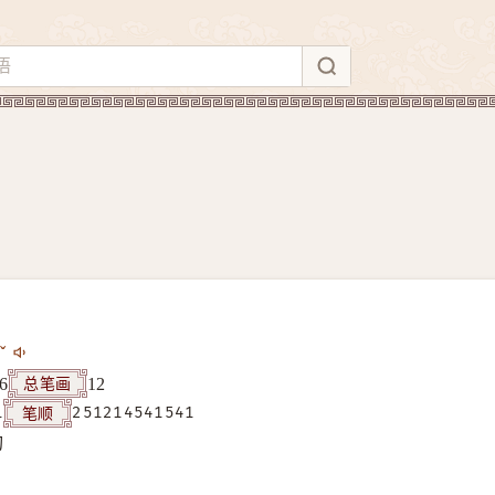
ˇ
总笔画
6
12
笔顺
1
251214541541
构