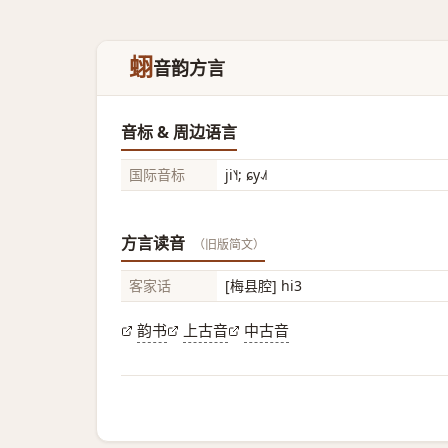
蛡
音韵方言
音标 & 周边语言
国际音标
ji˥˧; ɕy˨˩˦
方言读音
（旧版简文）
客家话
[梅县腔] hi3
韵书
上古音
中古音