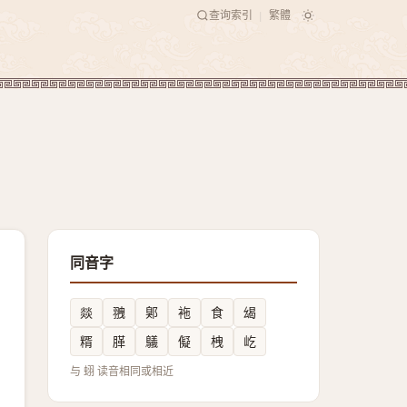
查询索引
繁體
|
同音字
燚
䎈
鄓
袘
食
㡫
糈
䐙
鸃
儗
栧
屹
与 蛡 读音相同或相近