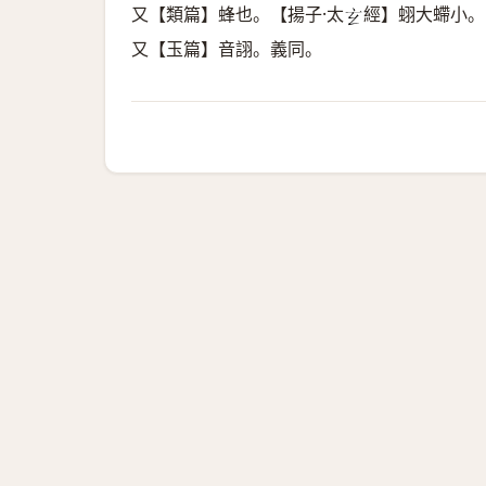
又【類篇】蜂也。【揚子·太
經】蛡大螮小。
𤣥
又【玉篇】音詡。義同。