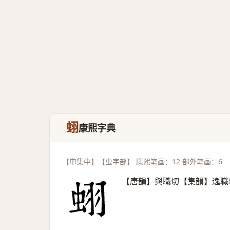
蛡
康熙字典
【申集中】【虫字部】 康熙笔画：12 部外笔画：6
【唐韻】與職切【集韻】逸職