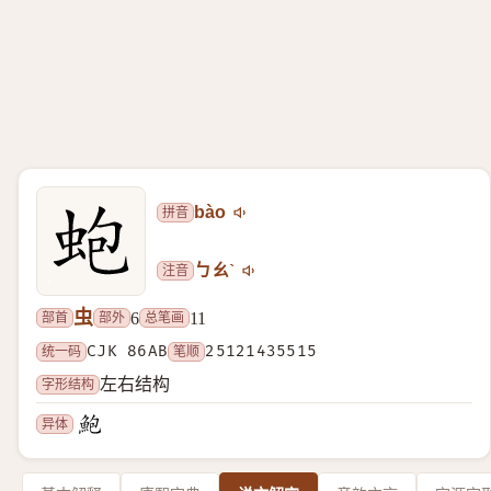
拼音
bào
注音
ㄅㄠˋ
虫
部首
部外
总笔画
6
11
统一码
CJK 86AB
笔顺
25121435515
字形结构
左右结构
异体