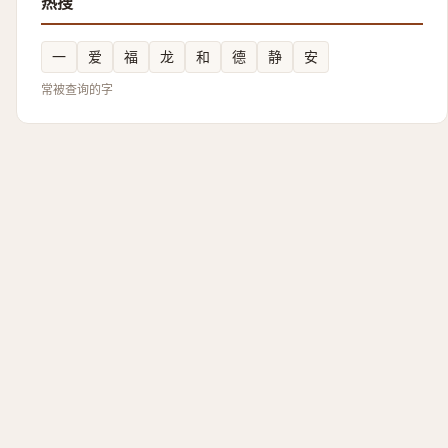
热搜
一
爱
福
龙
和
德
静
安
常被查询的字