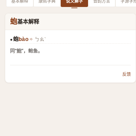
基本解释
康熙字典
说文解字
音韵方言
字源字
蚫
基本解释
蚫
bào
ㄅㄠˋ
●
同“
鲍
”，鲍鱼。
反馈