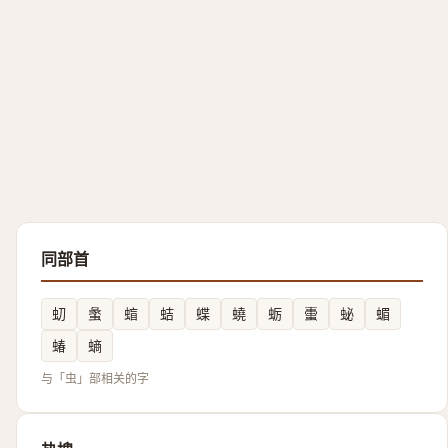
同部首
虭
䗍
䗈
蛣
蝶
蟯
蛎
蟗
䖩
蝞
蝽
螪
与「虫」部相关的字