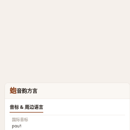
蚫
音韵方言
音标 & 周边语言
国际音标
pɑu˥˧