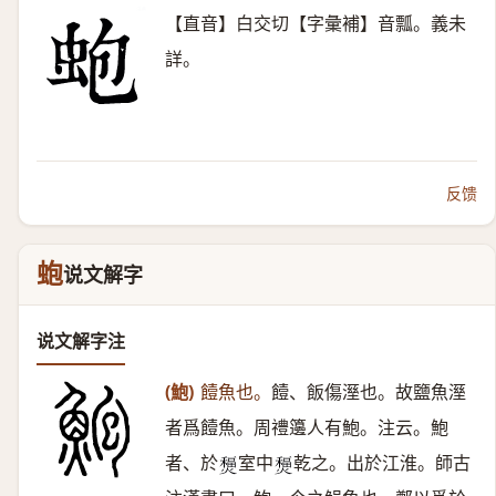
【直音】白交切【字彙補】音瓢。義未
詳。
反馈
蚫
说文解字
说文解字注
(鮑)
饐魚也。
饐、飯傷溼也。故鹽魚溼
者爲饐魚。周禮籩人有鮑。注云。鮑
者、於
室中
乾之。出於江淮。師古
𤐧
𤐧