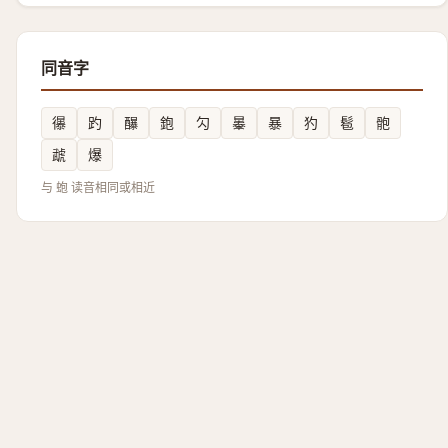
同音字
忁
趵
䤖
鉋
勽
曓
暴
犳
髱
骲
虣
爆
与 蚫 读音相同或相近