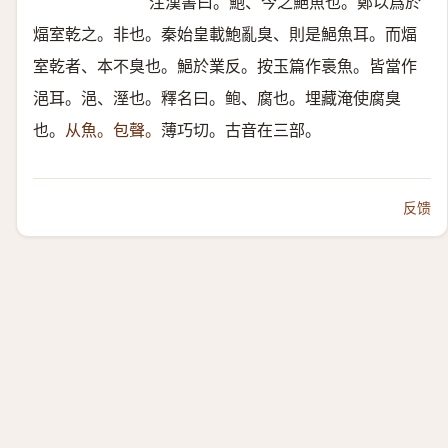
注漢書曰。鮑、今之䱒魚也。鄭以爲於
煏室乾之。非也。秦始皇載鮑亂臭、則是䱒魚耳。而煏
室乾者、本不臭也。䱒於業反。按玉篇作裛魚。皆當作
浥耳。浥、溼也。釋名曰。鲍、腐也。埋藏淹使腐臭
也。
从魚。包聲。
薄巧切。古音在三部。
反馈