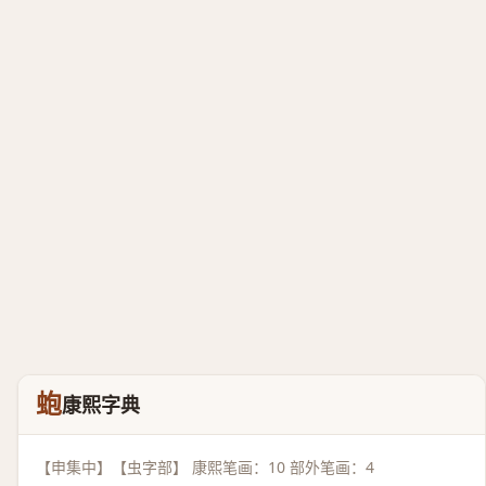
蚫
康熙字典
【申集中】【虫字部】 康熙笔画：10 部外笔画：4