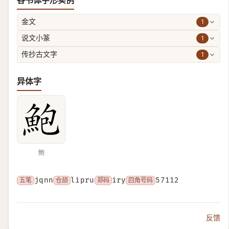
各书体字形实例
1
金文
1
说文小篆
1
传抄古文字
异体字
鮑
五笔
jqnn
仓颉
lipru
郑码
iry
四角号码
57112
反馈