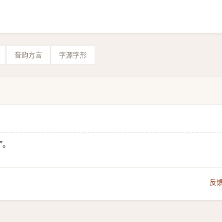
音韵方言
字源字形
”。
反