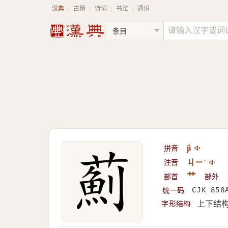
汉典
古籍
诗词
书法
通识
|
|
|
|
拼音
jì
注音
ㄐㄧˋ
部首
艹
部外
统一码
CJK 858
字形结构
上下结