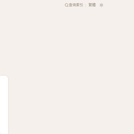
查询索引
繁體
|
同音字
記
懻
㹄
㡭
霁
稷
䱥
繫
跡
坖
觊
䀈
与 薊 读音相同或相近