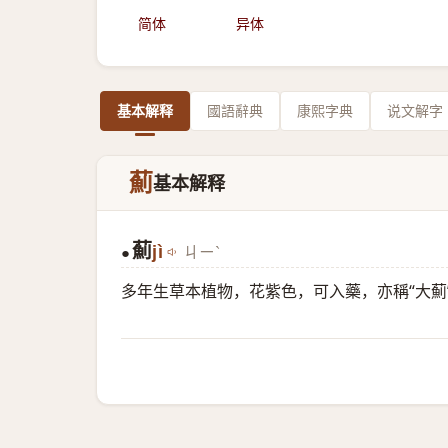
简体
异体
基本解释
國語辭典
康熙字典
说文解字
薊
基本解释
薊
jì
ㄐㄧˋ
●
多年生草本植物，花紫色，可入藥，亦稱“大薊