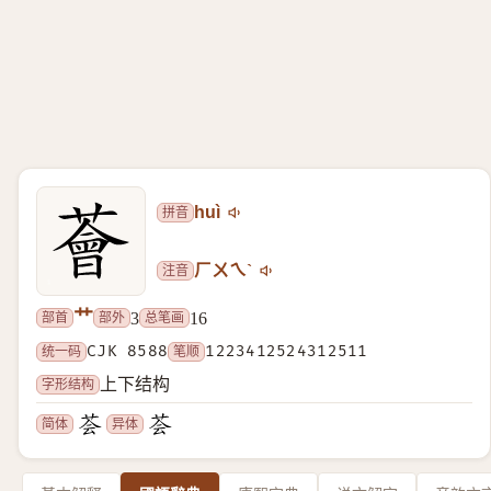
拼音
huì
注音
ㄏㄨㄟˋ
艹
部首
部外
总笔画
3
16
统一码
CJK 8588
笔顺
1223412524312511
字形结构
上下结构
简体
异体