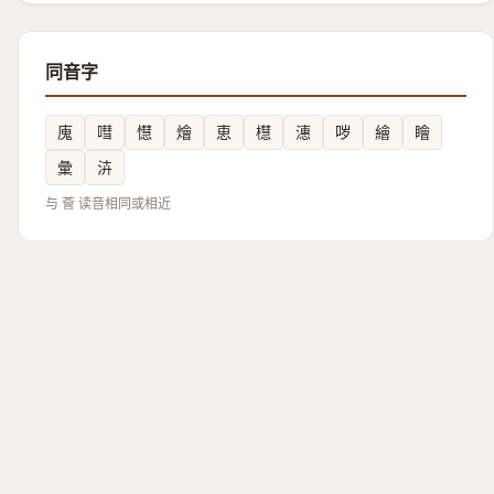
同音字
廆
嘒
懳
燴
恵
櫘
潓
哕
繪
瞺
彙
泋
与 薈 读音相同或相近