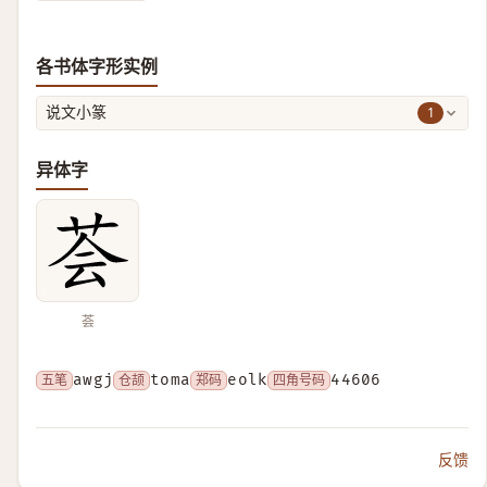
各书体字形实例
1
说文小篆
异体字
荟
五笔
awgj
仓颉
toma
郑码
eolk
四角号码
44606
反馈