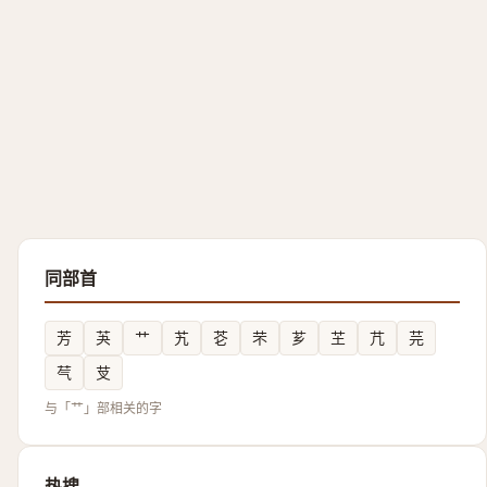
同部首
芳
芵
艹
艽
芲
芣
芗
芏
芁
芫
芞
芆
与「艹」部相关的字
热搜