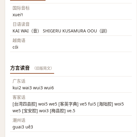
国际音标
xuei˥˧
日语读音
KAI WAI（音） SHIGERU KUSAMURA OOU（訓）
越南语
cói
方言读音
（旧版简文）
广东话
kui2 wai3 wui3 wui6
客家话
[台湾四县腔] woi5 we5 [客英字典] ve5 fui5 [海陆腔] woi5
we5 [宝安腔] woi3 [梅县腔] ve.5
潮州话
guai3 uê3