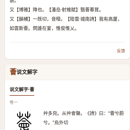
貌。
又【博雅】障也。【潘岳·射雉賦】翳薈菶茸。
又【韻補】一旣切，音曀。【陸雲·城南詩】我有高厦，
如雲斯薈。問誰在宴，惟俊惟乂。
反馈
薈
说文解字
说文解字·薈
卷一
艸多皃。从艸會聲。《詩》曰：“薈兮蔚
兮。”烏外切