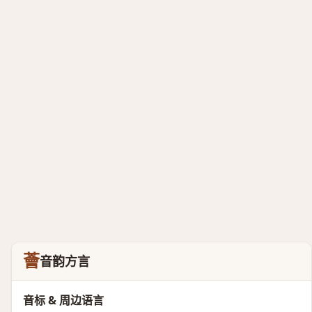
薈
音韵方言
音标 & 周边语言