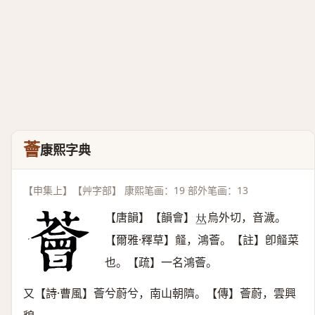
薈
康熙字典
【申集上】【艸字部】 康熙笔画：19 部外笔画：13
【唐韻】【韻會】
烏外切，音濊。
𠀤
【爾雅·釋草】䪥，鴻薈。【註】卽䪥菜
也。【疏】一名鴻薈。
又【詩·曹風】薈兮蔚兮，南山朝隮。【傳】薈蔚，雲興