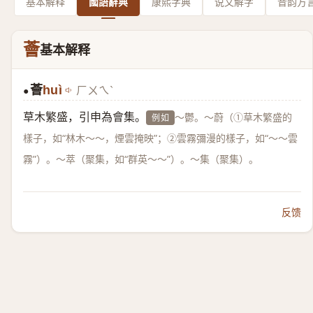
基本解释
國語辭典
康熙字典
说文解字
音韵方
薈
基本解释
薈
huì
ㄏㄨㄟˋ
●
草木繁盛，引申為會集。
～鬱。～蔚（①草木繁盛的
例如
樣子，如“林木～～，煙雲掩映”；②雲霧彌漫的樣子，如“～～雲
霧”）。～萃（聚集，如“群英～～”）。～集（聚集）。
反馈