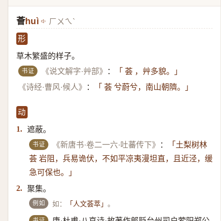
薈
huì
ㄏㄨㄟˋ
形
草木繁盛的样子。
书证
《说文解字·艸部》
：
「 荟 ，艸多貌。」
《诗经·曹风·候人》
：
「 荟 兮蔚兮，南山朝隮。」
动
遮蔽。
1.
书证
《新唐书·卷二一六·吐蕃传下》
：
「土梨树林
荟 岩阻，兵易诡伏，不如平凉夷漫坦直，且近泾，缓
急可保也。」
聚集。
2.
例如
如：
。
「人文荟萃」
书证
唐·杜甫·八哀诗·故著作郎贬台州司户萦阳郑公