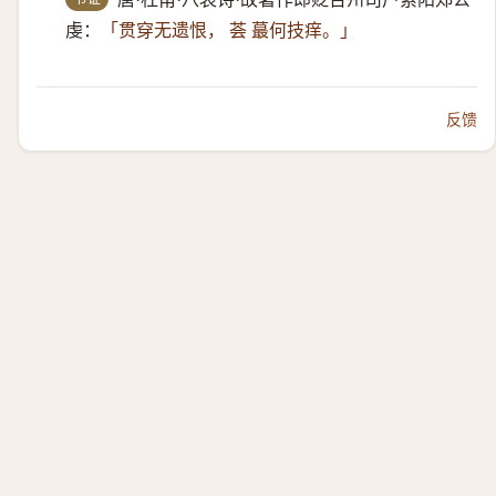
虔：
「贯穿无遗恨， 荟 蕞何技痒。」
反馈