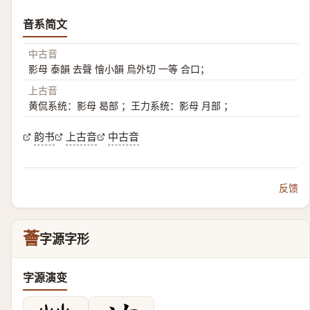
音系简文
中古音
影母 泰韻 去聲 懀小韻 烏外切 一等 合口；
上古音
黄侃系统：影母 曷部 ；王力系统：影母 月部 ；
韵书
上古音
中古音
反馈
薈
字源字形
字源演变