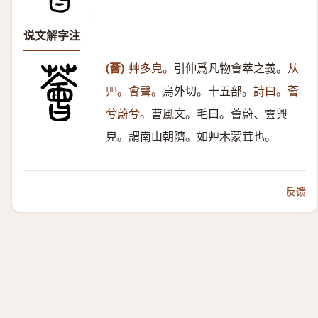
说文解字注
(薈)
艸多皃。
引伸爲凡物㑹萃之義。
从
艸。會聲。
烏外切。十五部。
詩曰。薈
兮蔚兮。
曹風文。毛曰。薈蔚、雲興
皃。謂南山朝隮。如艸木蒙茸也。
反馈