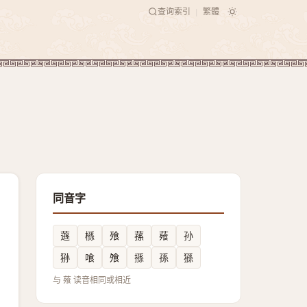
查询索引
繁體
|
同音字
䕖
槂
飱
蓀
薞
孙
狲
喰
飧
搎
孫
猻
与 蕵 读音相同或相近