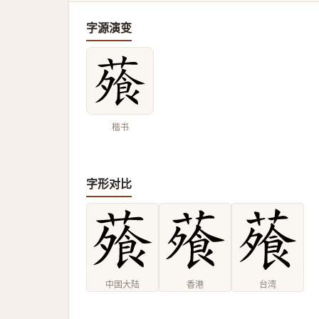
字源演变
楷书
字形对比
中国大陆
香港
台湾