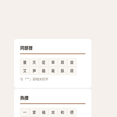
同部首
薹
苂
蓯
草
萁
苗
艾
芛
蕕
荱
蓺
菽
与「艹」部相关的字
热搜
一
爱
福
龙
和
德