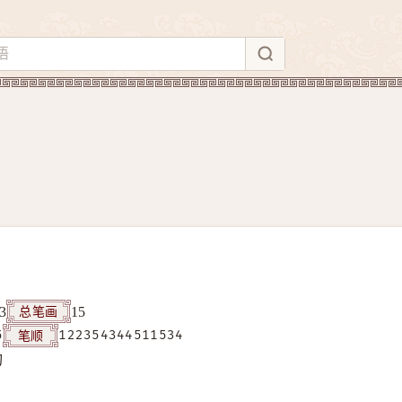
总笔画
3
15
笔顺
5
122354344511534
构