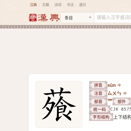
汉典
古籍
诗词
书法
通识
|
|
|
|
拼音
sūn
注音
ㄙㄨㄣ
部首
艹
部外
统一码
CJK 857
字形结构
上下结