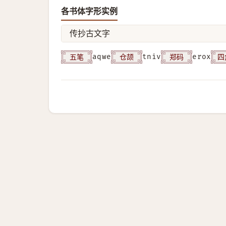
各书体字形实例
传抄古文字
五笔
仓颉
郑码
四
aqwe
tniv
erox