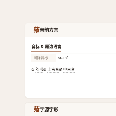
蕵
音韵方言
音标 & 周边语言
国际音标
suən˥
韵书
上古音
中古音
蕵
字源字形