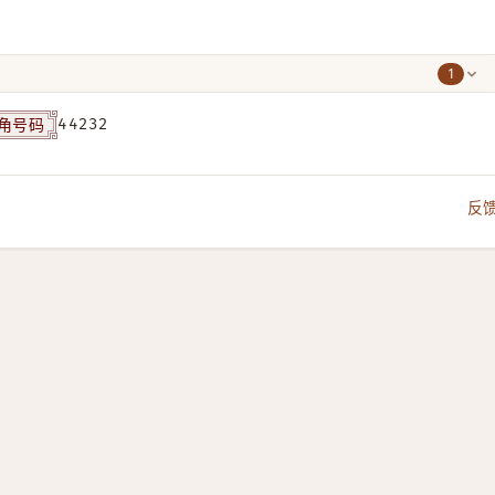
1
角号码
44232
反