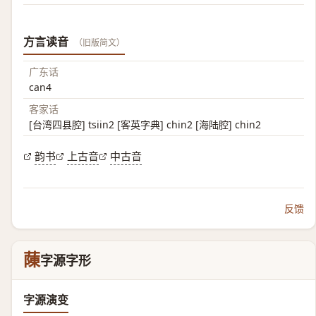
方言读音
（旧版简文）
广东话
can4
客家话
[台湾四县腔] tsiin2 [客英字典] chin2 [海陆腔] chin2
韵书
上古音
中古音
反馈
蔯
字源字形
字源演变