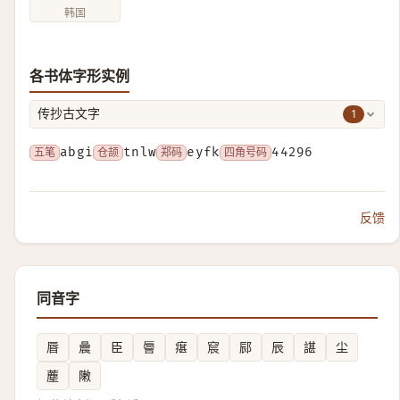
韩国
各书体字形实例
1
传抄古文字
五笔
abgi
仓颉
tnlw
郑码
eyfk
四角号码
44296
反馈
同音字
㫳
曟
臣
䢈
瘎
䆣
䣅
辰
諶
尘
薼
敶