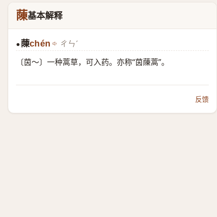
蔯
基本解释
蔯
chén
ㄔㄣˊ
●
〔茵～〕一种蒿草，可入药。亦称“茵蔯蒿”。
反馈