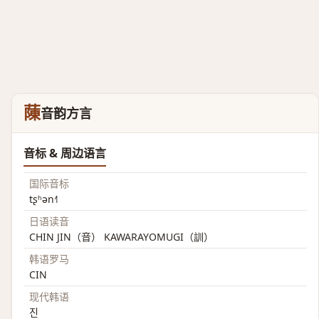
蔯
音韵方言
音标 & 周边语言
国际音标
tʂʰən˧˥
日语读音
CHIN JIN（音） KAWARAYOMUGI（訓）
韩语罗马
CIN
现代韩语
진