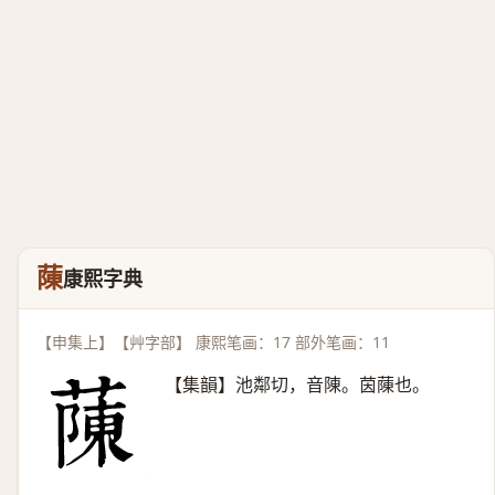
蔯
康熙字典
【申集上】【艸字部】 康熙笔画：17 部外笔画：11
【集韻】池鄰切，音陳。茵蔯也。