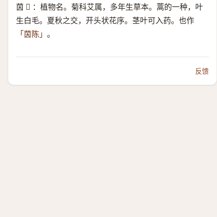
茵 𫈟 ：植物名。菊科艾属，多年生草本。蒿的一种，叶
生白毛。夏秋之交，开头状花序。茎叶可入药。也作
。
「茵陈」
反馈