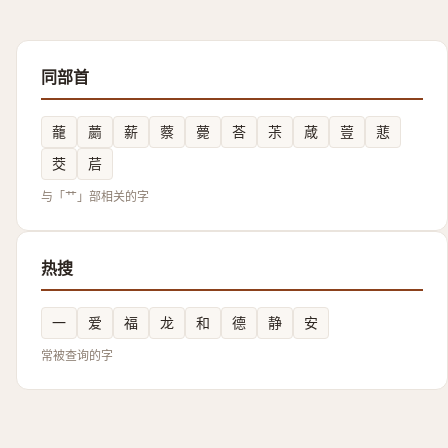
同部首
蘢
蘮
薪
䕓
薨
荅
茮
葴
䔇
蕜
茭
茩
与「艹」部相关的字
热搜
一
爱
福
龙
和
德
静
安
常被查询的字