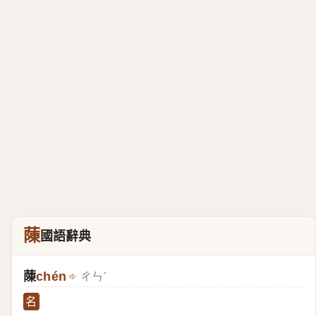
蔯
國語辭典
蔯
chén
ㄔㄣˊ
名