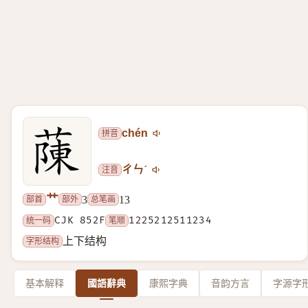
拼音
chén
注音
ㄔㄣˊ
艹
部首
部外
总笔画
3
13
统一码
CJK 852F
笔顺
1225212511234
字形结构
上下结构
基本解释
國語辭典
康熙字典
音韵方言
字源字