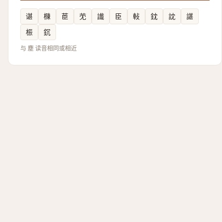
谌
樄
茞
䒞
䜟
臣
軙
鈂
訦
諶
桭
䤟
与 塵 读音相同或相近