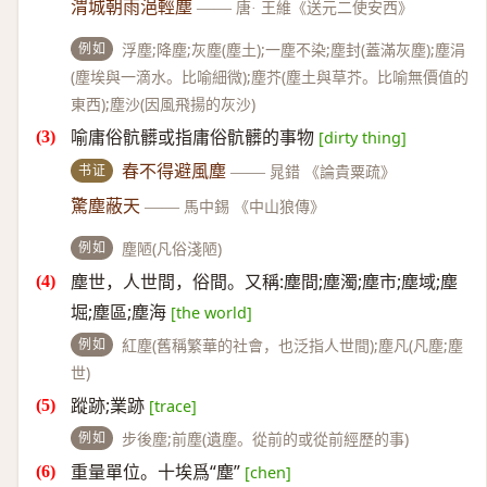
渭城朝雨浥輕塵
——
唐· 王維《送元二使安西》
例如
浮塵;降塵;灰塵(塵土);一塵不染;塵封(蓋滿灰塵);塵涓
(塵埃與一滴水。比喻細微);塵芥(塵土與草芥。比喻無價值的
東西);塵沙(因風飛揚的灰沙)
喻庸俗骯髒或指庸俗骯髒的事物
[dirty thing]
书证
春不得避風塵
——
晁錯 《論貴粟疏》
驚塵蔽天
——
馬中錫 《中山狼傳》
例如
塵陋(凡俗淺陋)
塵世，人世間，俗間。又稱:塵間;塵濁;塵市;塵域;塵
堀;塵區;塵海
[the world]
例如
紅塵(舊稱繁華的社會，也泛指人世間);塵凡(凡塵;塵
世)
蹤跡;業跡
[trace]
例如
步後塵;前塵(遺塵。從前的或從前經歷的事)
重量單位。十埃爲“塵”
[chen]