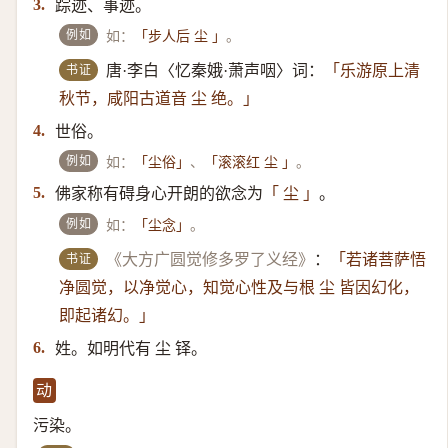
踪迹、事迹。
3.
例如
如：
。
「步人后 尘 」
书证
唐·李白〈忆秦娥·萧声咽〉词：
「乐游原上清
秋节，咸阳古道音 尘 绝。」
世俗。
4.
例如
如：
、
。
「尘俗」
「滚滚红 尘 」
佛家称有碍身心开朗的欲念为
。
5.
「 尘 」
例如
如：
。
「尘念」
书证
《大方广圆觉修多罗了义经》
：
「若诸菩萨悟
净圆觉，以净觉心，知觉心性及与根 尘 皆因幻化，
即起诸幻。」
姓。如明代有 尘 铎。
6.
动
污染。