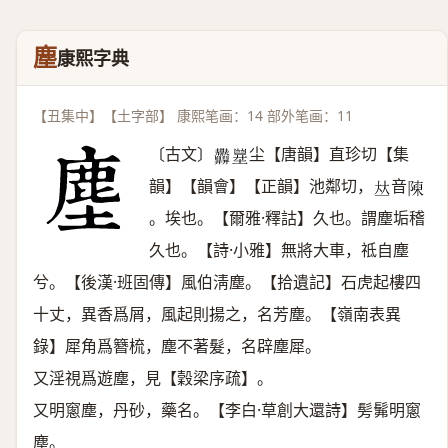
塵
康熙字典
【丑集中】【土字部】 康熙笔画：14 部外笔画：11
〔古文〕
尘【唐韻】直珍切【集
𦧄
𡐪
韻】【韻會】【正韻】池鄰切，
音
𠀤
𨻰
。埃也。【爾雅·釋詁】久也。謂塵垢稽
久也。【詩·小雅】無將大車，祗自塵
兮。【後漢·班固傳】風伯淸塵。【拾遺記】石虎起樓四
十丈，異香爲屑，風起則揚之，名芳塵。【嶺南表異
錄】犀角爲簪梳，塵不著髮，名辟塵犀。
又淫視爲遊塵，見【穀梁序疏】。
又明窻塵，丹砂，藥名。【李白·草創大還詩】髣髴明窻
塵。