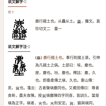
说文解字·𪋻
卷十
鹿行揚土也。从麤从土。
，籒文。直
𡔚
珍切文二 重一
说文解字注·𪋻
(
)
鹿行揚土也。
羣行則揚土甚。引伸
𪋻
為凡揚土之偁。土部曰：埃，塵也。
塺，塵也。坋，塵也。釋詁：塵，久
也。卽桑柔傳之塡，久也。東山傳：
烝，
也。箋云：古者聲塡塵同也。又甫田傳曰：尊者
𥧑
食新，農夫食陳。按
塡塵陳四字同音，皆訓久，當是
𥧑
塡為正字。塡者，
也。
則安定。
、鎭與塡同，
𡨄
𡨄
𥧑