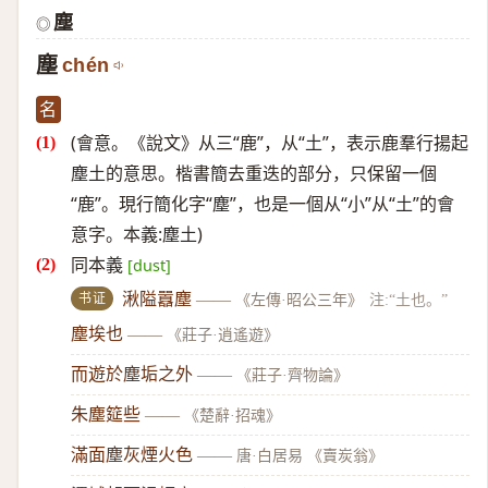
塵
◎
塵
chén
名
(會意。《說文》从三“鹿”，从“土”，表示鹿羣行揚起
塵土的意思。楷書簡去重迭的部分，只保留一個
“鹿”。現行簡化字“塵”，也是一個从“小”从“土”的會
意字。本義:塵土)
同本義
[dust]
书证
湫隘囂塵
——
《左傳·昭公三年》
注:“土也。”
塵埃也
——
《莊子·逍遙遊》
而遊於塵垢之外
——
《莊子·齊物論》
朱塵筵些
——
《楚辭·招魂》
滿面塵灰煙火色
——
唐·白居易 《賣炭翁》