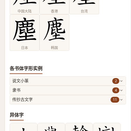
中国大陆
香港
台湾
日本
韩国
各书体字形实例
2
说文小篆
4
隶书
11
传抄古文字
异体字