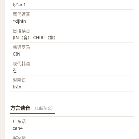
tʂʰən˧˥
唐代读音
*djhin
日语读音
JIN（音） CHIRI（訓）
韩语罗马
CIN
现代韩语
진
越南语
trần
方言读音
（旧版简文）
广东话
can4
客家话