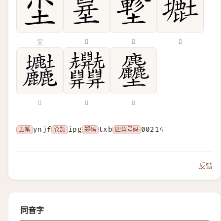
尘
𡐪
𡑁
𡒲
𡔚
𦧄
𪋻
五笔
ynjf
仓颉
ipg
郑码
txb
四角号码
00214
反馈
同音字