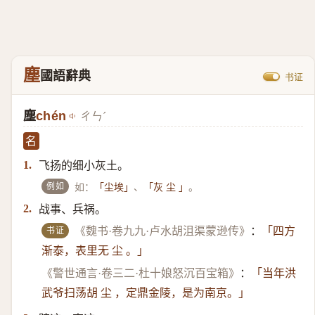
塵
國語辭典
书证
塵
chén
ㄔㄣˊ
名
飞扬的细小灰土。
1.
例如
如：
、
。
「尘埃」
「灰 尘 」
战事、兵祸。
2.
书证
《魏书·卷九九·卢水胡沮渠蒙逊传》
：
「四方
渐泰，表里无 尘 。」
《警世通言·卷三二·杜十娘怒沉百宝箱》
：
「当年洪
武爷扫荡胡 尘 ，定鼎金陵，是为南京。」