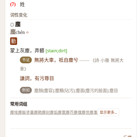
姓
词性变化
塵
◎
塵
chén
動
蒙上灰塵，弄髒
[stain;dirt]
书证
無將大車，祗自塵兮
——
《詩·小雅·無將大
車》
謙詞，有污尊目
例如
塵顏(塵容);塵黷(玷污);塵面(塵污的臉面);塵目
常用词组
塵埃
塵飯塗羹
塵肺
塵封
塵垢
塵寰
塵芥
塵僕
塵世
塵事
显示更多...