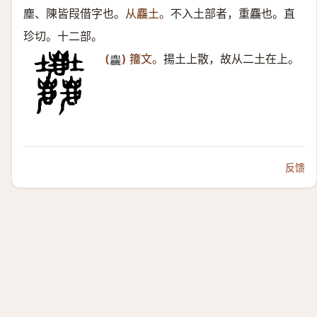
塵、陳皆叚借字也。
从麤土。
不入土部者，重麤也。直
珍切。十二部。
(
)
籒文。
揚土上散，故从二土在上。
𡔚
反馈