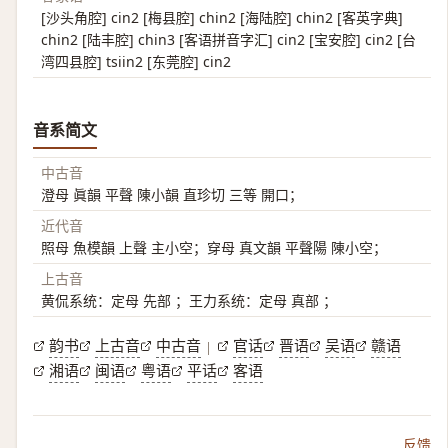
[沙头角腔] cin2 [梅县腔] chin2 [海陆腔] chin2 [客英字典]
chin2 [陆丰腔] chin3 [客语拼音字汇] cin2 [宝安腔] cin2 [台
湾四县腔] tsiin2 [东莞腔] cin2
音系简文
中古音
澄母 眞韻 平聲 陳小韻 直珍切 三等 開口；
近代音
照母 魚模韻 上聲 主小空；穿母 真文韻 平聲陽 陳小空；
上古音
黄侃系统：定母 先部 ；王力系统：定母 真部 ；
韵书
上古音
中古音
官话
晋语
吴语
赣语
|
湘语
闽语
粤语
平话
客语
反馈