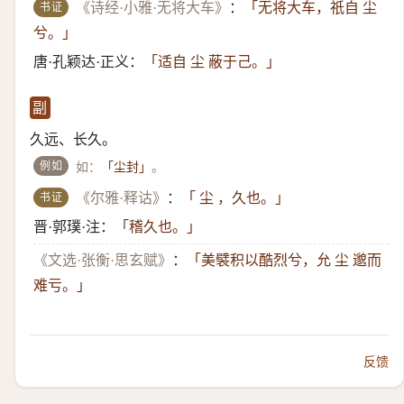
书证
《诗经·小雅·无将大车》
：
「无将大车，祇自 尘
兮。」
唐·孔颖达·正义：
「适自 尘 蔽于己。」
副
久远、长久。
例如
如：
。
「尘封」
书证
《尔雅·释诂》
：
「 尘 ，久也。」
晋·郭璞·注：
「稽久也。」
《文选·张衡·思玄赋》
：
「美襞积以酷烈兮，允 尘 邈而
难亏。」
反馈