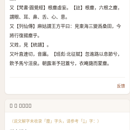
又【梵書·圓覺經】根塵虛妄。【註】根塵，六根之塵，
謂眼、耳、鼻、舌、心、意。
又【列仙傳】麻姑謂王方平曰：見東海三變爲桑田，今
將行復揚塵乎。
又姓，見【統譜】。
又叶直連切，音廛。【班彪·北征賦】忽進路以息節兮，
飮予馬兮洹泉。朝露漸予冠蓋兮，衣晻藹而蒙塵。
反馈
↳ 𪋻 说文解字
（说文解字未收录「塵」字头，请参考「
𪋻
」字：）