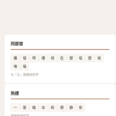
同部首
壩
堭
塆
塿
垙
在
塱
坥
墏
坺
堾
墖
与「土」部相关的字
热搜
一
爱
福
龙
和
德
静
安
常被查询的字