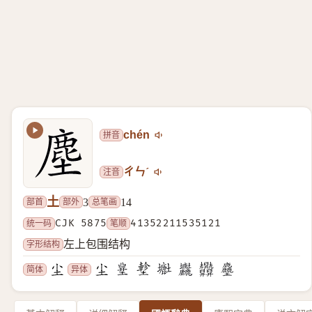
拼音
chén
注音
ㄔㄣˊ
土
部首
部外
总笔画
3
14
统一码
CJK 5875
笔顺
41352211535121
字形结构
左上包围结构
简体
异体