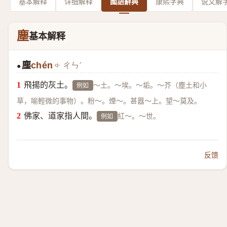
基本解释
详细解释
國語辭典
康熙字典
说文解
塵
基本解释
塵
chén
ㄔㄣˊ
●
飛揚的灰土。
～土。～埃。～垢。～芥（塵土和小
例如
草，喻輕微的事物）。粉～。煙～。甚囂～上。望～莫及。
佛家、道家指人間。
紅～。～世。
例如
反馈