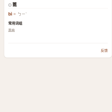
蓖
◎
bì
ㄅㄧˋ
常用词组
蓖麻
反馈