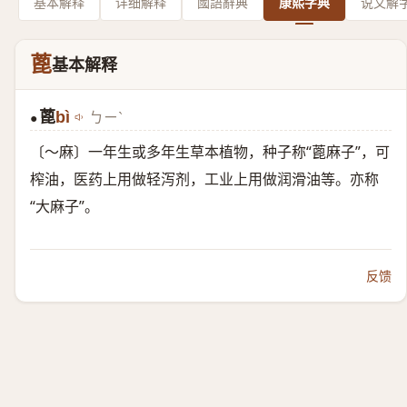
基本解释
详细解释
國語辭典
康熙字典
说文解
蓖
基本解释
蓖
bì
ㄅㄧˋ
●
〔～麻〕一年生或多年生草本植物，种子称“蓖麻子”，可
榨油，医药上用做轻泻剂，工业上用做润滑油等。亦称
“大麻子”。
反馈