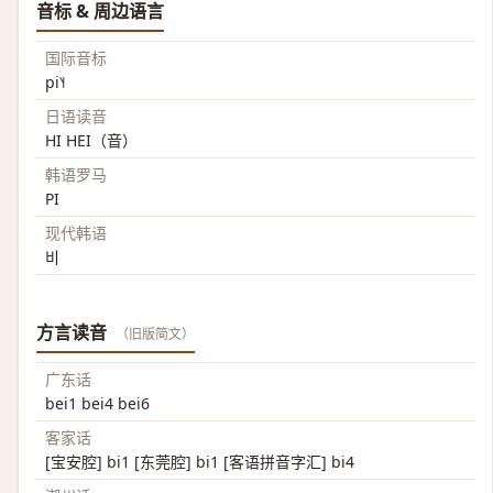
音标 & 周边语言
国际音标
pi˥˧
日语读音
HI HEI（音）
韩语罗马
PI
现代韩语
비
方言读音
（旧版简文）
广东话
bei1 bei4 bei6
客家话
[宝安腔] bi1 [东莞腔] bi1 [客语拼音字汇] bi4