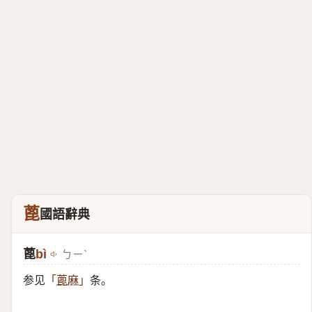
蓖
國語辭典
蓖
bì
ㄅㄧˋ
参见
条。
「
蓖麻
」