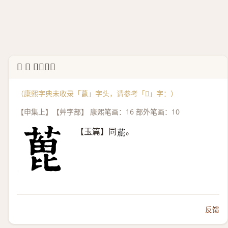
↳ 𦶃 康熙字典
（康熙字典未收录「蓖」字头，请参考「
𦶃
」字：）
【申集上】【艸字部】 康熙笔画：16 部外笔画：10
【玉篇】同
。
𦱔
反馈