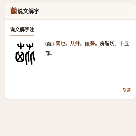
蓖
说文解字
说文解字注
(
)
蒿也。从艸。
聲。
房脂切。十五
𦳈
𣬈
部。
反馈