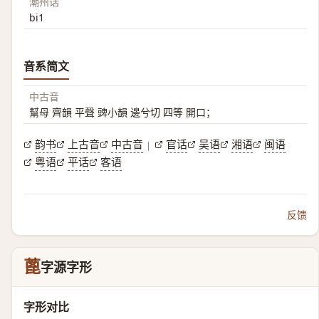
潮州话
bi1
音系简文
中古音
幫母 齊韻 平聲 豍小韻 邊兮切 四等 開口；
韵书
上古音
中古音
官话
吴语
湘语
闽语
|
粤语
平话
客语
反馈
蓖
字源字形
字形对比