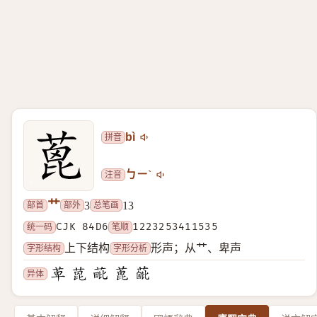
拼音
bì
注音
ㄅㄧˋ
艹
部首
部外
总笔画
3
13
统一码
CJK 84D6
笔顺
1223253411535
字形结构
字形分析
上下结构
形声；从艹、卑声
异体