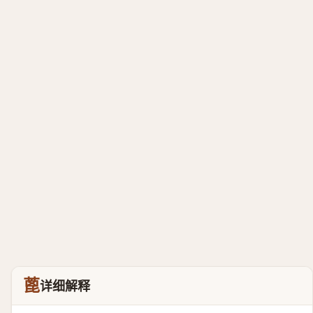
蓖
详细解释