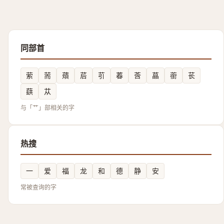
同部首
萦
荋
薠
茩
䒡
萶
莟
蕌
䕔
苌
蕻
苁
与「艹」部相关的字
热搜
一
爱
福
龙
和
德
静
安
常被查询的字