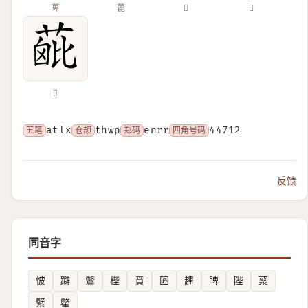
萆
萞
𦳈
𦶃
𦶰
五笔
atlx
仓颉
thwp
郑码
enrr
四角号码
44712
反馈
同音字
怶
躃
鷩
梐
賁
㘠
䟆
睥
陛
㳼
繴
䨆