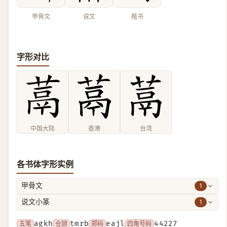
甲骨文
说文
楷书
字形对比
中国大陆
香港
台湾
各书体字形实例
1
甲骨文
1
说文小篆
五笔
agkh
仓颉
tmrb
郑码
eajl
四角号码
44227