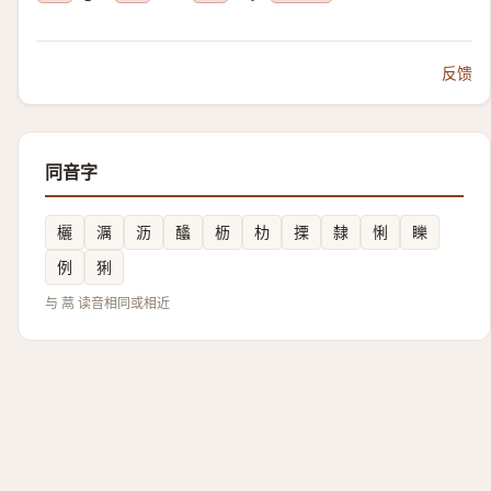
反馈
同音字
欐
濿
沥
䤙
枥
朸
搮
隸
悧
䁻
例
猁
与 蒚 读音相同或相近