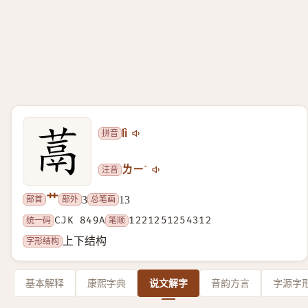
拼音
lì
注音
ㄌㄧˋ
艹
部首
部外
总笔画
3
13
统一码
CJK 849A
笔顺
1221251254312
字形结构
上下结构
基本解释
康熙字典
说文解字
音韵方言
字源字