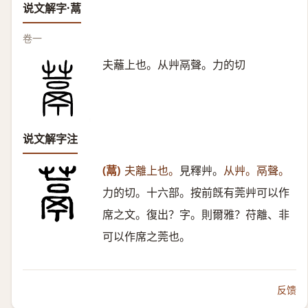
说文解字·蒚
卷一
夫蘺上也。从艸鬲聲。力的切
说文解字注
(蒚)
夫離上也。
見釋艸。
从艸。鬲聲。
力的切。十六部。按前旣有莞艸可以作
席之文。復出？字。則爾雅？苻離、非
可以作席之莞也。
反馈