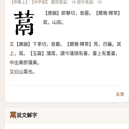
【申集上】【艸字部】 康熙笔画：16 部外笔画：10
【唐韻】郞擊切，音靂。【爾雅·釋草】
蒚，山蒜。
又【廣韻】下革切，音覈。【爾雅·釋草】莞，苻蘺。其
上，蒚。【玉篇】蒲蒚，謂今蒲頭有臺，臺上有重臺，
中出黃卽蒲黃。
又曰山蒿也。
反馈
蒚
说文解字