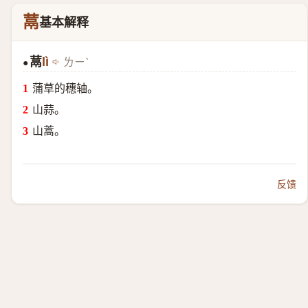
蒚
基本解释
蒚
lì
ㄌㄧˋ
●
蒲草的穗轴。
山蒜。
山蒿。
反馈