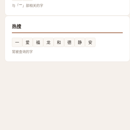
与「艹」部相关的字
热搜
一
爱
福
龙
和
德
静
安
常被查询的字