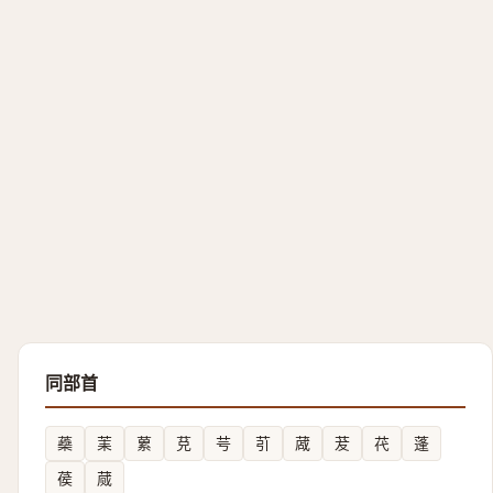
同部首
蘃
䒹
蔂
莌
芌
䒡
蒧
茇
䒫
蓬
葔
蒇