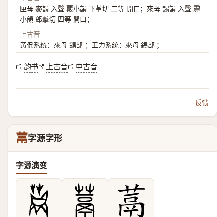
匣母 麥韻 入聲 覈小韻 下革切 二等 開口；來母 錫韻 入聲 靂
小韻 郎擊切 四等 開口；
上古音
黄侃系统：來母 錫部 ；王力系统：來母 錫部 ；
韵书
上古音
中古音
反馈
蒚
字源字形
字源演变