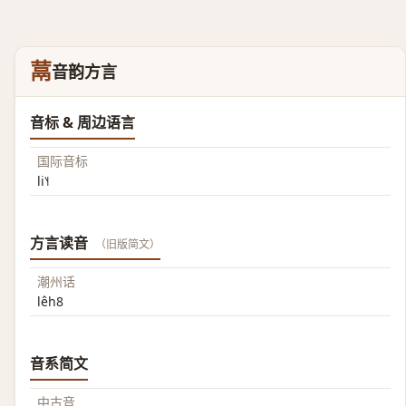
蒚
音韵方言
音标 & 周边语言
国际音标
li˥˧
方言读音
（旧版简文）
潮州话
lêh8
音系简文
中古音