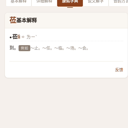
基本解释
详细解释
康熙字典
说文解字
音韵方
莅
基本解释
莅
lì
ㄌㄧˋ
●
到。
～止。～任。～临。～场。～会。
例如
反馈