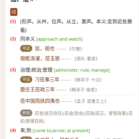
动
(形声。从艸，位声。从立，隶声。本义:走到近处察
看)
同本义
[approach and watch]
书证
涖，视也
——
《尔雅》
宿眂涤濯，莅玉鬯
——
《周礼·春官》
治理;统治;管理
[administer; rule; manage]
书证
刁莅事三年
——
《韩非子·十过》
楚庄王莅政三年
——
《韩非子·喻老》
莅中国而抚四夷也
——
《孟子·梁惠王上》
例如
莅官(官员到任);莅会(到会);莅政(莅正。掌管政事);莅
民(管理百姓)
来;到
[come to;arrive; at present]