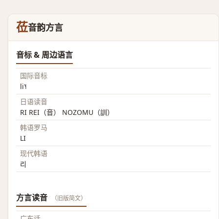
莅
音韵方言
音标 & 周边语言
国际音标
li˥˧
日语读音
RI REI（音） NOZOMU（訓）
韩语罗马
LI
现代韩语
리
方言读音
（旧版简文）
广东话