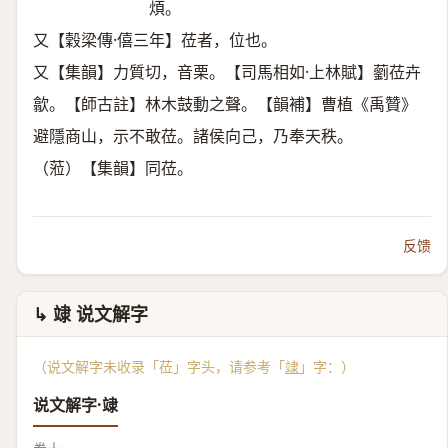
煩。
又【穀梁傳·僖三年】莅者，位也。
又【集韻】力質切，音栗。【司馬相如·上林賦】藰莅卉
歙。【師古註】林木鼓動之聲。【韻補】曹植《禹贊》
避隱商山，示不敢莅。諸侯向己，乃奉天秩。
（蒞）【集韻】同莅。
反馈
↳ 䇐 说文解字
（说文解字未收录「莅」字头，请参考「
䇐
」字：）
说文解字·䇐