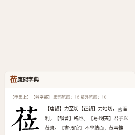
莅
康熙字典
【申集上】【艸字部】 康熙笔画：16 部外笔画：10
【唐韻】力至切【正韻】力地切，
音
𠀤
利。【韻會】臨也。【易·明夷】君子以
莅衆。【書·周官】不學牆面，莅事惟