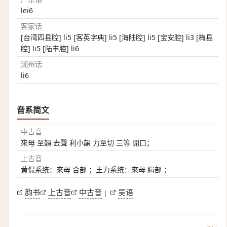
lei6
客家话
[台湾四县腔] li5 [客英字典] li5 [海陆腔] li5 [宝安腔] li3 [梅县
腔] li5 [陆丰腔] li6
潮州话
li6
音系简文
中古音
來母 至韻 去聲 利小韻 力至切 三等 開口；
上古音
黄侃系统：來母 合部 ；王力系统：來母 緝部 ；
韵书
上古音
中古音
吴语
|