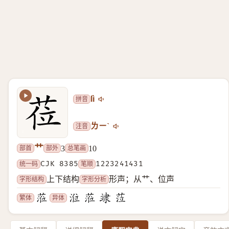
拼音
lì
注音
ㄌㄧˋ
艹
部首
部外
总笔画
3
10
统一码
CJK 8385
笔顺
1223241431
字形结构
字形分析
上下结构
形声；从艹、位声
繁体
异体