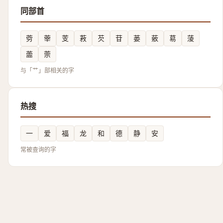
同部首
䓖
䔂
芰
䓮
芡
苷
蒌
薂
䓪
蔆
蘦
萗
与「艹」部相关的字
热搜
一
爱
福
龙
和
德
静
安
常被查询的字