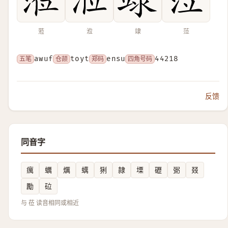
蒞
涖
䇐
𦲷
五笔
awuf
仓颉
toyt
郑码
ensu
四角号码
44218
反馈
同音字
癘
蠣
爄
蠇
猁
隷
塛
礰
䰜
叕
勵
砬
与 莅 读音相同或相近