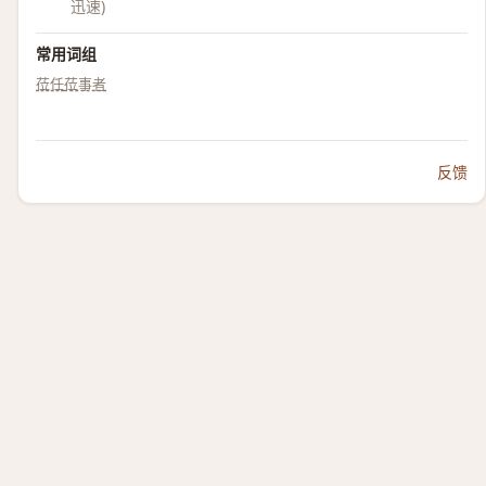
迅速)
常用词组
莅任
莅事者
反馈