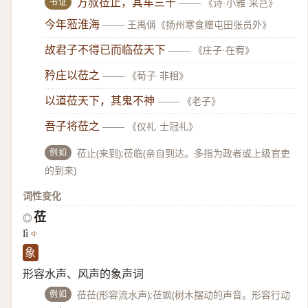
书证
方叔莅止，其车三千
——
《诗·小雅·采芑》
今年蒞淮海
——
王禹偁《扬州寒食赠屯田张员外》
故君子不得已而临莅天下
——
《庄子·在宥》
矜庄以莅之
——
《荀子·非相》
以道莅天下，其鬼不神
——
《老子》
吾子将莅之
——
《仪礼·士冠礼》
例如
莅止(来到);莅临(亲自到达。多指为政者或上级官吏
的到来)
词性变化
莅
◎
lì
象
形容水声、风声的象声词
例如
莅莅(形容流水声);莅飒(树木摆动的声音。形容行动