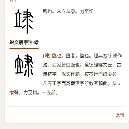
卷十
臨也。从立从隶。力至切
说文解字注·䇐
(䇐)
臨也。
臨者，監也。經典
字或作
𦲷
涖，注家皆曰臨也。道德經釋文云：古
無莅字，說文作䇐。按莅行而䇐廢矣。
凡有正字而爲叚借字所敓者類此。
从立
隶聲。
力至切。十五部。
反馈