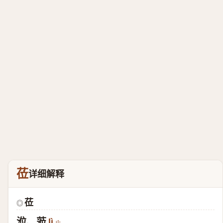
莅
详细解释
莅
◎
涖、蒞
lì