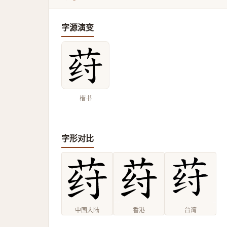
字源演变
楷书
字形对比
中国大陆
香港
台湾