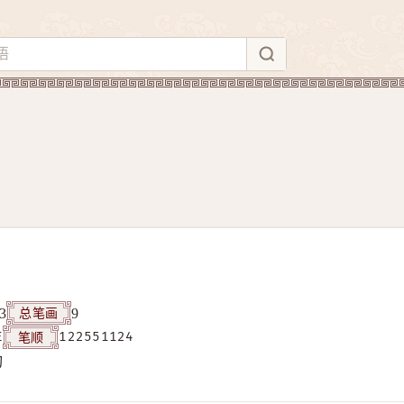
总笔画
3
9
笔顺
E
122551124
构