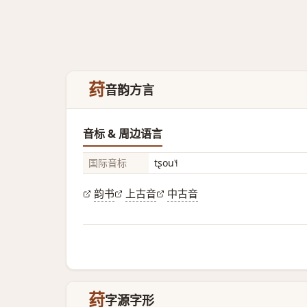
荮
音韵方言
音标 & 周边语言
国际音标
tʂou˥˧
韵书
上古音
中古音
荮
字源字形