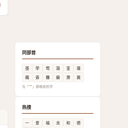
馈
同部首
䓧
茡
莺
蔋
茥
蘾
藒
薟
蘉
蘖
萧
䔪
与「艹」部相关的字
热搜
一
爱
福
龙
和
德