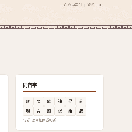
查询索引
繁體
|
同音字
䝒
䐢
縐
䛆
僽
葤
噣
冑
䭥
祝
绉
皱
与 荮 读音相同或相近