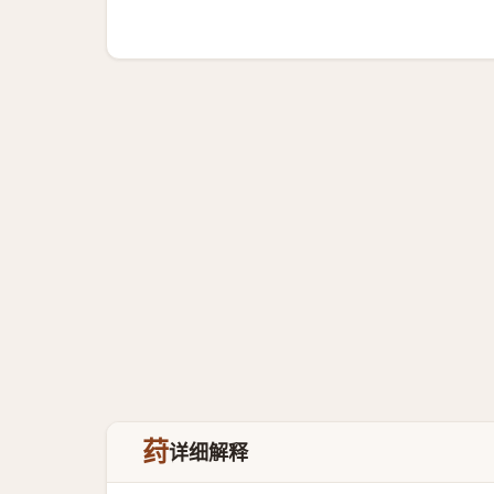
荮
详细解释