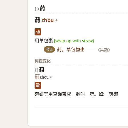
荮
◎
葤
zhòu
动
用草包裹
[wrap up with straw]
书证
荮，草包物也
——
《集韵》
词性变化
荮
◎
葤
zhòu
量
碗碟等用草绳束成一捆叫一荮。如:一荮碗