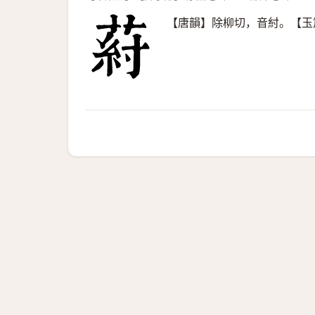
【唐韻】除柳切，音紂。【玉