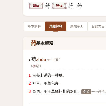
繁体
异体
基本解释
详细解释
康熙字典
音韵方言
荮
基本解释
荮
zhòu
ㄓㄡˋ
●
（
葤）
古书上说的一种草。
方言，用草包裹。
量词，用于草绳捆扎的器皿。
一～盘子
例如