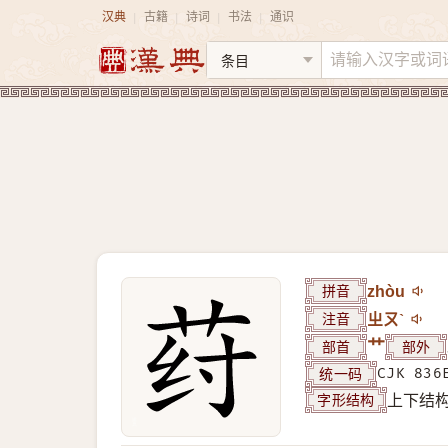
汉典
古籍
诗词
书法
通识
|
|
|
|
拼音
zhòu
注音
ㄓㄡˋ
部首
艹
部外
统一码
CJK 836
字形结构
上下结