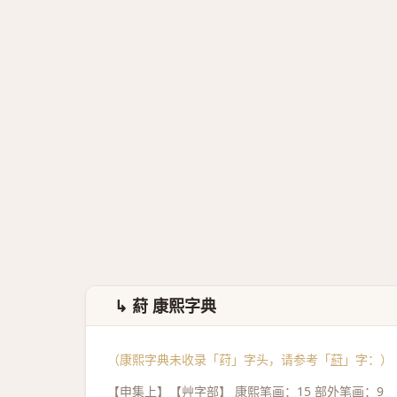
↳ 葤 康熙字典
（康熙字典未收录「荮」字头，请参考「
葤
」字：）
【申集上】【艸字部】 康熙笔画：15 部外笔画：9