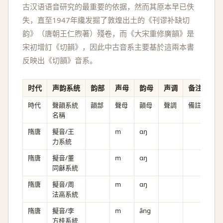
古汉语语音研究的最重要的依据，然而其原本早已佚
失，直至1947年纔发掘了敦煌出土的《刊谬补缺切
韵》（唐朝王仁煦著）殘卷，而《大宋重修廣韻》是
宋初增訂《切韻》，因此中古音系主要基於這兩本書
反映出《切韻》音系。
时代
声韵系统
韵部
声母
韵母
声调
备注
時代
聲韻系統
韻部
聲母
韻母
聲調
備註
名稱
隋唐
擬音/王
m
ɑŋ
力系統
隋唐
擬音/董
m
ɑŋ
同龢系統
隋唐
擬音/周
m
ɑŋ
法高系統
隋唐
擬音/李
m
âng
方桂系統