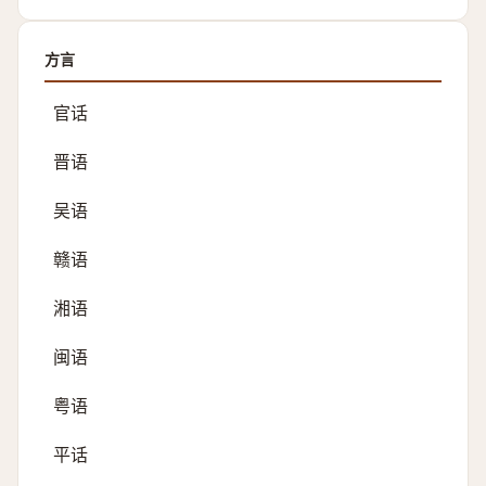
方言
官话
晋语
吴语
赣语
湘语
闽语
粤语
平话