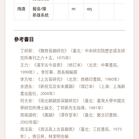
隋唐
擬音/陳
m
ɑŋ
新雄系統
參考書目
丁邦新：《魏晉音韻研究》〈臺北：中央研究院歷史語言研
究所專刊之六十五，1975年〉
王力：《漢字古今音表》（修訂本）〈北京：中華書局，
1999年〉。李珍華、周長楫編撰
李方桂：《上古音研究》〈北京：商務印書館，1980年〉
余迺永：《新校互註宋本廣韻》（增訂本）〈上海：上海辭
書出版社，2000年〉
何大安：《南北朝韻部演變研究》〈臺北：臺灣大學中國文
學研究所博士論文，丁邦新先生指導，1981年〉
周祖謨校：《廣韻》（澤存堂本）〈臺北：藝文印書館，
2002年版〉
周法高：《周法高上古音韻表》〈臺北：三民書局，1973
年〉。張日昇、林潔明合編