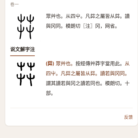
卷一
眾艸也。从四屮。凡茻之屬皆从茻。讀
與冈同。模朗切〖注〗冈，网省。
说文解字注
(茻)
眾艸也。
按經傳艸莽字當用此。
从
四屮。凡茻之屬皆从茻。讀若與冈同。
謂其讀若與冈之讀若同也。模朗切。十
部。
反馈