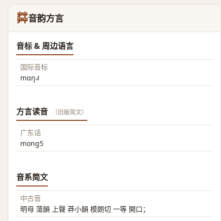
茻
音韵方言
音标 & 周边语言
国际音标
mɑŋ˨˩˦
方言读音
（旧版简文）
广东话
mong5
音系简文
中古音
明母 蕩韻 上聲 莽小韻 模朗切 一等 開口；