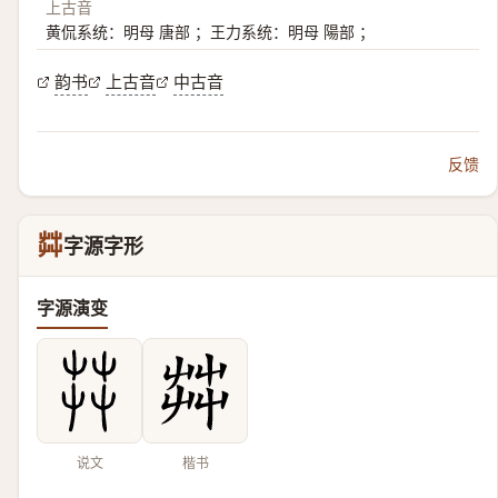
上古音
黄侃系统：明母 唐部 ；王力系统：明母 陽部 ；
韵书
上古音
中古音
反馈
茻
字源字形
字源演变
说文
楷书