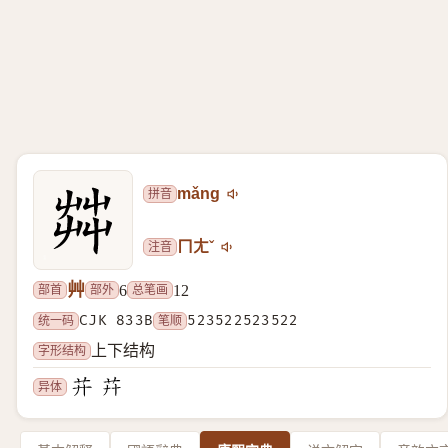
拼音
mǎng
注音
ㄇㄤˇ
艸
部首
部外
总笔画
6
12
统一码
CJK 833B
笔顺
523522523522
字形结构
上下结构
异体