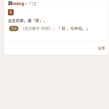
茻
mǎng
ㄇㄤˇ
名
丛生的草。通
。
「莽」
书证
《说文解字·艸部》
：
「 茻 ，众艸也。」
反馈