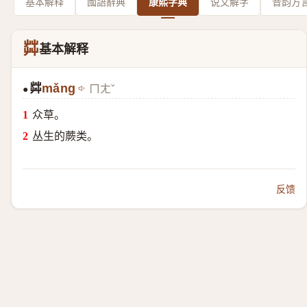
基本解释
國語辭典
康熙字典
说文解字
音韵方
茻
基本解释
茻
mǎng
ㄇㄤˇ
●
众草。
丛生的蕨类。
反馈