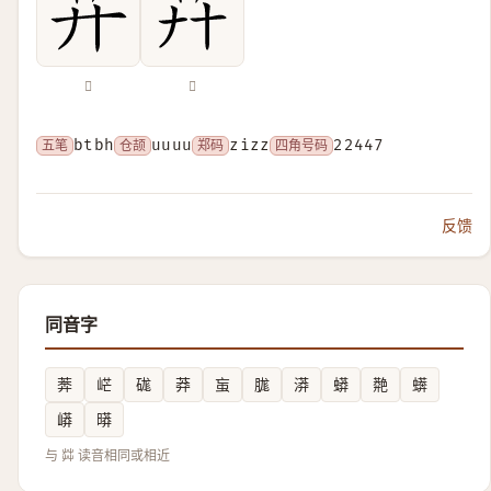
𦬇
𦬠
五笔
btbh
仓颉
uuuu
郑码
zizz
四角号码
22447
反馈
同音字
莾
㟐
硥
莽
䖟
䏵
漭
蟒
䒎
蠎
㟿
㬒
与 茻 读音相同或相近