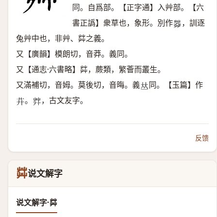
同。自爲部。【正字通】入艸部。【六
書正譌】衆草也，象形。別作
，訓逐
𦷶
兔艸中也，非艸、茻之義。
又【廣韻】模朗切，音莽。義同。
又【通志·六書略】茻，蕨類，繁薈而叢生。
又滿補切，音姆。莫後切，音晦。義
同。【玉篇】作
𠀤
。
，古文友字。
𦬠
𦬧
反馈
茻
说文解字
说文解字·茻