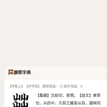
茻
康熙字典
【申集上】【艸字部】 康熙笔画：12 部外笔画：6
【集韻】文紡切，音惘。【說文】衆草
也，从四屮，凡茻之屬皆从茻，讀與冈