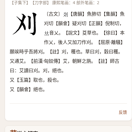
【子集下】【刀字部】 康熙笔画：4 部外笔画：2
〔古文〕
【唐韻】魚肺切【集韻】魚
𠛄
刈切【韻會】疑刈切【正韻】倪制切，
音乂。【說文】芟草也。【徐曰】本
𠀤
作乂，後人又加刀作刈。【屈原·離騷】
願竢時乎吾將刈。【註】刈，穫也。草曰刈，穀曰穫。
又通艾。【前漢·匈奴傳】艾，朝鮮之旃。【註】師古
曰：艾讀曰刈。刈，絕也。
又【玉篇】取也，殺也。
又【韻會】絕也。
反馈