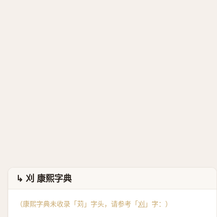
↳ 刈 康熙字典
（康熙字典未收录「苅」字头，请参考「
刈
」字：）