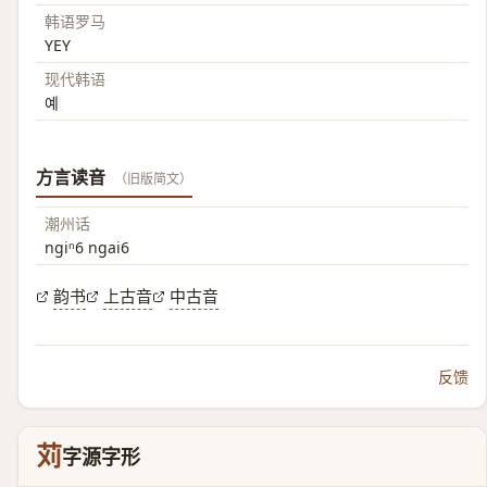
韩语罗马
YEY
现代韩语
예
方言读音
（旧版简文）
潮州话
ngiⁿ6 ngai6
韵书
上古音
中古音
反馈
苅
字源字形