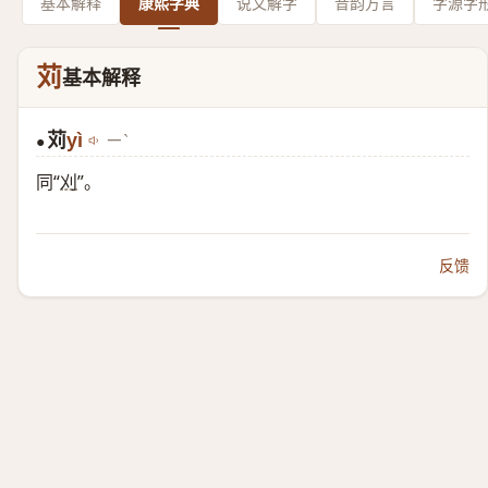
基本解释
康熙字典
说文解字
音韵方言
字源字
苅
基本解释
苅
yì
ㄧˋ
●
同“
刈
”。
反馈