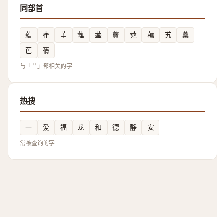
同部首
藴
葎
茥
蘺
蓥
藚
萒
藮
艽
蘽
芭
蒨
与「艹」部相关的字
热搜
一
爱
福
龙
和
德
静
安
常被查询的字