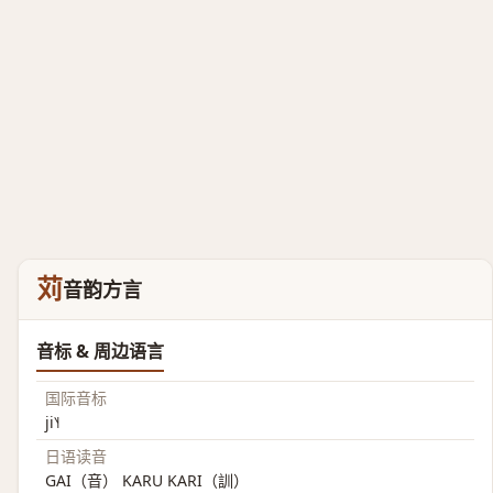
苅
音韵方言
音标 & 周边语言
国际音标
ji˥˧
日语读音
GAI（音） KARU KARI（訓）