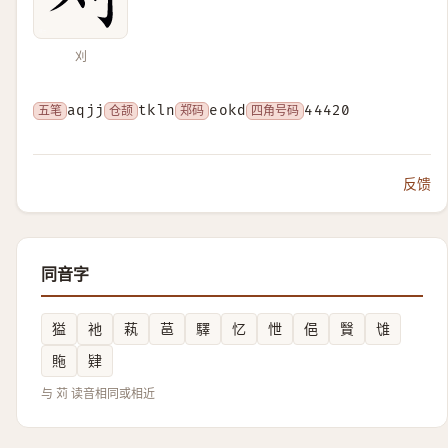
刈
五笔
aqjj
仓颉
tkln
郑码
eokd
四角号码
44420
反馈
同音字
獈
衪
萟
䓃
驛
忆
怈
俋
贀
隿
䝯
肄
与 苅 读音相同或相近