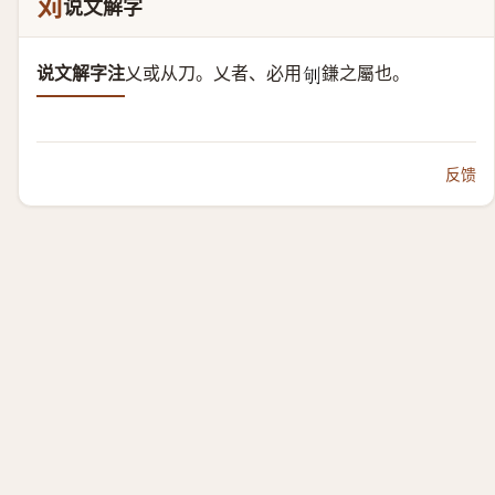
苅
说文解字
说文解字注
乂或从刀。
乂者、必用
鎌之屬也。
𠛎
反馈