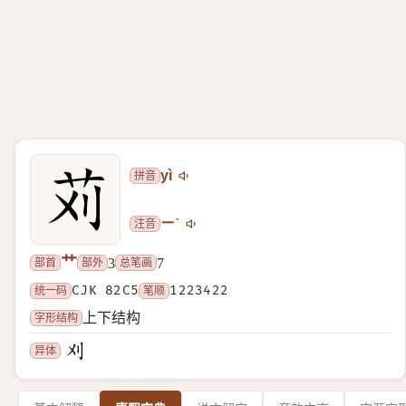
拼音
yì
注音
ㄧˋ
艹
部首
部外
总笔画
3
7
统一码
CJK 82C5
笔顺
1223422
字形结构
上下结构
异体