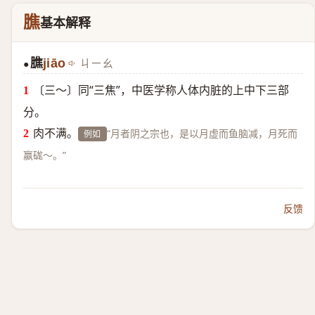
膲
基本解释
膲
jiāo
ㄐㄧㄠ
●
〔三～〕同“三焦”，中医学称人体内脏的上中下三部
分。
肉不满。
“月者阴之宗也，是以月虚而鱼脑减，月死而
例如
赢硥～。”
反馈