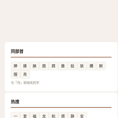
同部首
胂
膆
䏥
䏹
膤
脽
胠
肤
䐬
脷
膣
肙
与「月」部相关的字
热搜
一
爱
福
龙
和
德
静
安