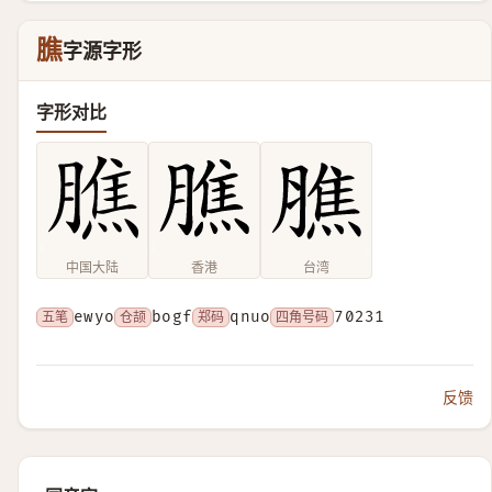
膲
字源字形
字形对比
中国大陆
香港
台湾
五笔
ewyo
仓颉
bogf
郑码
qnuo
四角号码
70231
反馈