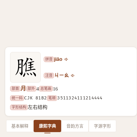
拼音
jiāo
注音
ㄐㄧㄠ
月
部首
部外
总笔画
4
16
统一码
CJK 81B2
笔顺
3511324111214444
字形结构
左右结构
基本解释
康熙字典
音韵方言
字源字形