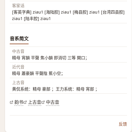
客家话
[客英字典] ziau1 [海陆腔] ziau1 [梅县腔] ziau1 [台湾四县腔]
ziau1 [陆丰腔] ziau1
音系简文
中古音
精母 宵韻 平聲 焦小韻 即消切 三等 開口；
近代音
精母 蕭豪韻 平聲陰 蕉小空；
上古音
黄侃系统：精母 豪部 ；王力系统：精母 宵部 ；
韵书
上古音
中古音
反馈