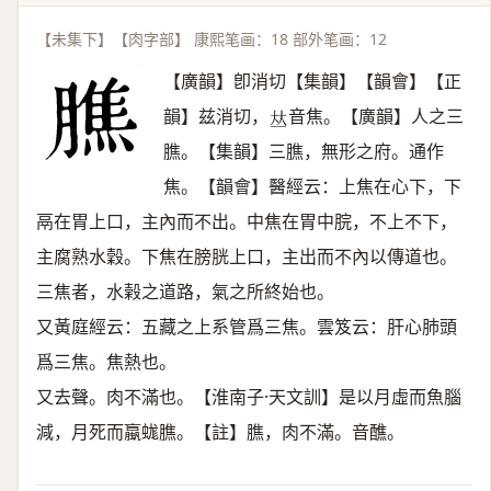
【未集下】【肉字部】 康熙笔画：18 部外笔画：12
【廣韻】卽消切【集韻】【韻會】【正
韻】兹消切，
音焦。【廣韻】人之三
𠀤
膲。【集韻】三膲，無形之府。通作
焦。【韻會】醫經云：上焦在心下，下
鬲在胃上口，主內而不出。中焦在胃中脘，不上不下，
主腐熟水穀。下焦在膀胱上口，主出而不內以傳道也。
三焦者，水榖之道路，氣之所終始也。
又黃庭經云：五藏之上系管爲三焦。雲笈云：肝心肺頭
爲三焦。焦熱也。
又去聲。肉不滿也。【淮南子·天文訓】是以月虛而魚腦
減，月死而蠃蛖膲。【註】膲，肉不滿。音醮。