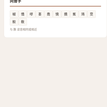
同音字
椒
憍
嘐
㚣
喬
憢
撟
嶣
鵁
茭
鲛
敎
与 膲 读音相同或相近