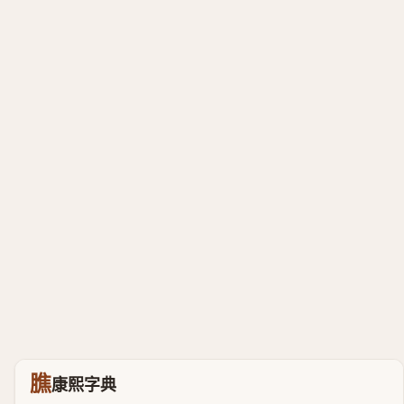
膲
康熙字典