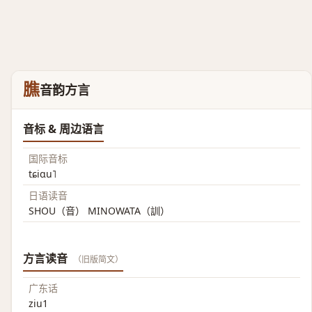
膲
音韵方言
音标 & 周边语言
国际音标
tɕiɑu˥
日语读音
SHOU（音） MINOWATA（訓）
方言读音
（旧版简文）
广东话
ziu1