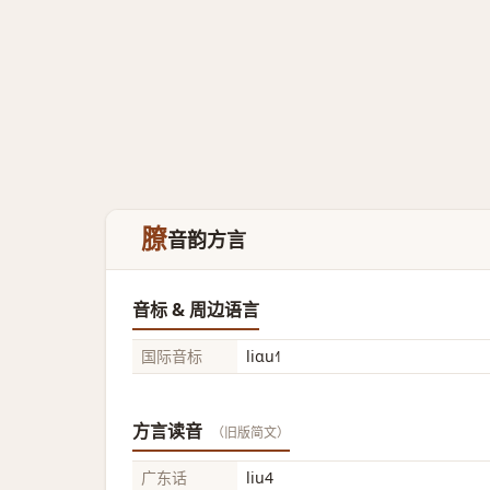
膫
音韵方言
音标 & 周边语言
国际音标
liɑu˧˥
方言读音
（旧版简文）
广东话
liu4