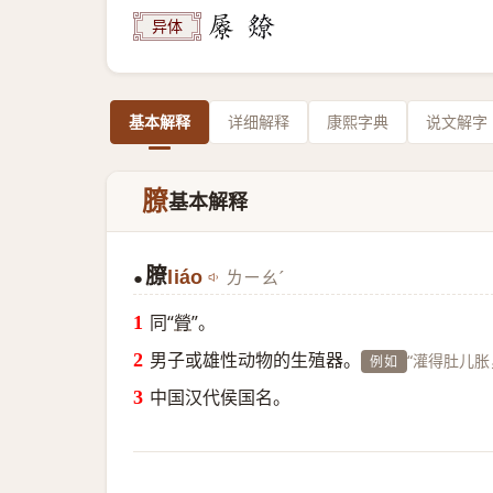
异体
基本解释
详细解释
康熙字典
说文解字
膫
基本解释
膫
liáo
ㄌㄧㄠˊ
●
同“
膋
”。
男子或雄性动物的生殖器。
“灌得肚儿胀
例如
中国汉代侯国名。