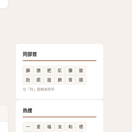
同部首
䑄
腲
肥
肊
䑏
脧
肋
䐠
䏣
臍
胃
腈
与「月」部相关的字
热搜
一
爱
福
龙
和
德