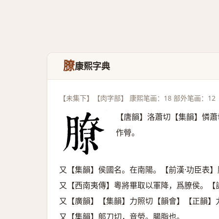
膫
康熙字典
【未集下】【肉字部】 康熙笔画：18 部外笔画：12
【唐韻】洛蕭切【集韻】憐蕭
作膋。
又【集韻】侯國名。在南陽。【前漢·功臣表】
又【西南夷傳】粵將畢取以軍降，爲膫侯。【
又【廣韻】【集韻】力照切【韻會】【正韻】
又【集韻】郞刀切，音勞。腸脂也。