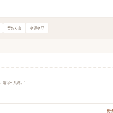
音韵方言
字源字形
，溺得～儿疼。”
反