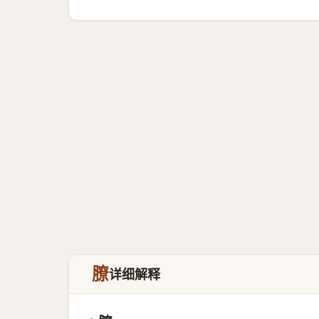
膫
详细解释