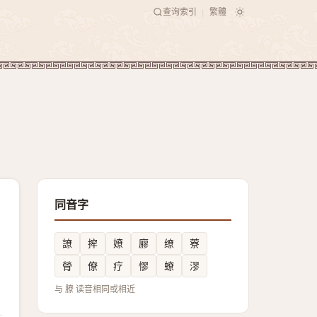
查询索引
繁體
|
同音字
䜍
㨓
嫽
廫
缭
藔
膋
僚
疗
憀
蟟
漻
与 膫 读音相同或相近