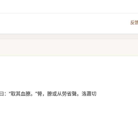
反
曰：“取其血膫。”膋，膫或从勞省聲。洛蕭切