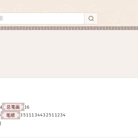
总笔画
4
16
笔顺
B
3511134432511234
构