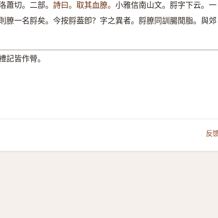
洛蕭切。二部。
詩曰。取其血膫。
小雅信南山文。脟字下云。一
則膫一名脟矣。今按脟葢卽？字之異者。脟膫同訓腸閒脂。與郊
禮記皆作膋。
反