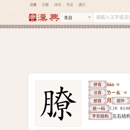
汉典
古籍
诗词
书法
通识
|
|
|
|
拼音
liáo
注音
ㄌㄧㄠˊ
部首
月
部外
统一码
CJK 81A
字形结构
左右结