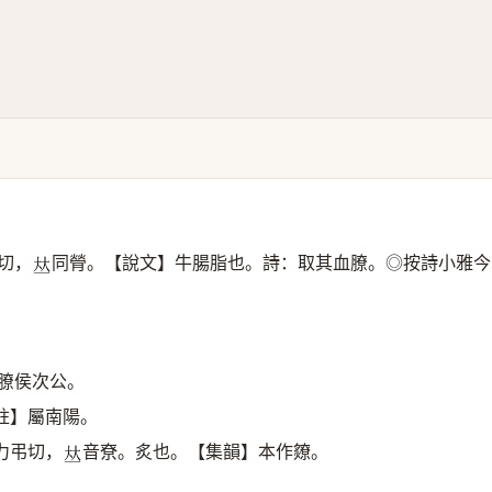
切，
同膋。【說文】牛腸脂也。詩：取其血膫。◎按詩小雅今
𠀤
膫侯次公。
註】屬南陽。
力弔切，
音尞。炙也。【集韻】本作爒。
𠀤