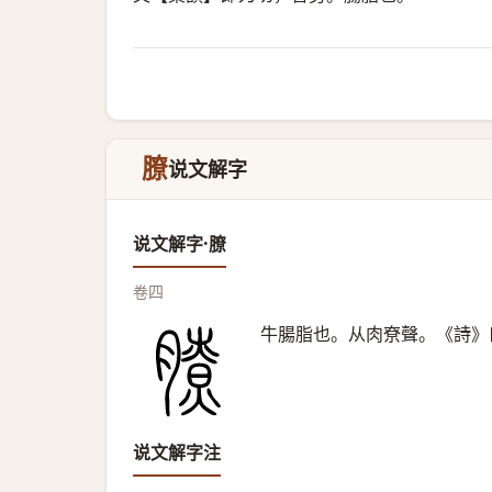
膫
说文解字
说文解字·膫
卷四
牛腸脂也。从肉尞聲。《詩》
说文解字注