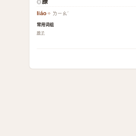
膫
◎
liáo
ㄌㄧㄠˊ
常用词组
膫子