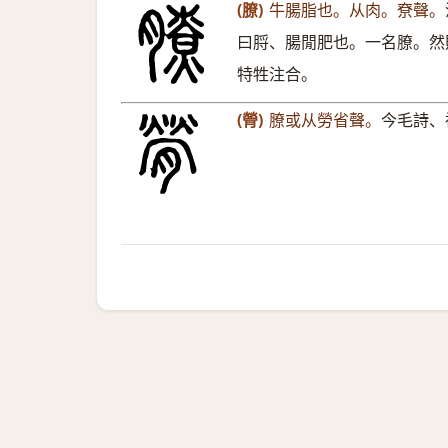
(膫)
牛腸脂也。从肉。尞聲。
曰脟、腸閒肥也。一名膫。然
特牲注合。
(膋)
膫或从勞省聲。
今毛詩、