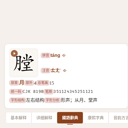
拼音
táng
注音
ㄊㄤˊ
月
部首
部外
总笔画
4
15
统一码
CJK 819B
笔顺
351124345251121
字形结构
字形分析
左右结构
形声；从月、堂声
基本解释
详细解释
國語辭典
康熙字典
音韵方