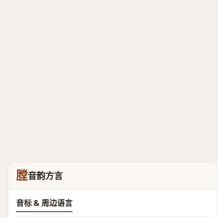
膛
音韵方言
音标 & 周边语言