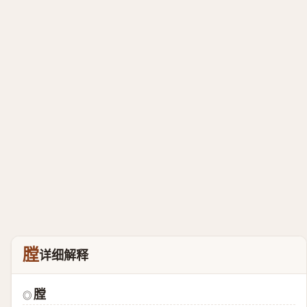
膛
详细解释
膛
◎