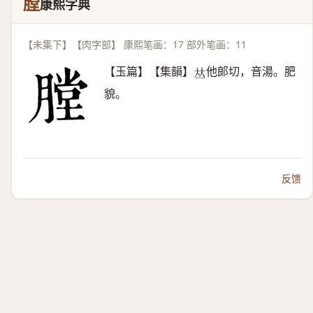
膛
康熙字典
【未集下】【肉字部】 康熙笔画：17 部外笔画：11
【玉篇】【集韻】
他郞切，音湯。肥
𠀤
貌。
反馈