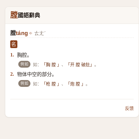
膛
國語辭典
膛
táng
ㄊㄤˊ
名
胸腔。
1.
例如
如：
、
。
「胸 膛 」
「开 膛 破肚」
物体中空的部分。
2.
例如
如：
、
。
「枪 膛 」
「炮 膛 」
反馈