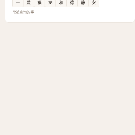
一
爱
福
龙
和
德
静
安
常被查询的字