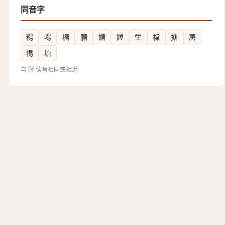
同音字
糃
啺
䅯
膅
㜍
饄
坣
橖
搪
蓎
愓
塘
与 膛 读音相同或相近