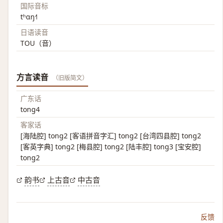
国际音标
tʰɑŋ˧˥
日语读音
TOU（音）
方言读音
（旧版简文）
广东话
tong4
客家话
[海陆腔] tong2 [客语拼音字汇] tong2 [台湾四县腔] tong2
[客英字典] tong2 [梅县腔] tong2 [陆丰腔] tong3 [宝安腔]
tong2
韵书
上古音
中古音
反馈