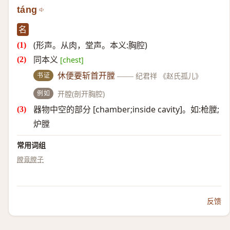
táng
名
(形声。从肉，堂声。本义:胸腔)
同本义
[chest]
书证
休便要斩首开膛
——
纪君祥 《赵氏孤儿》
例如
开膛(剖开胸腔)
器物中空的部分 [chamber;inside cavity]。如:枪膛;
炉膛
常用词组
膛音
膛子
反馈