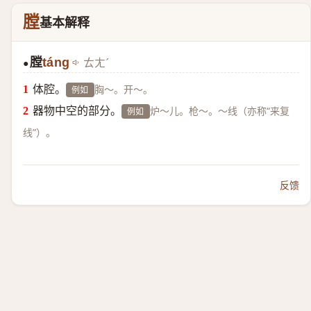
膛
基本解释
膛
táng
ㄊㄤˊ
●
体腔。
胸～。开～。
例如
器物中空的部分。
炉～儿。枪～。～线（亦称“来复
例如
线”）。
反馈