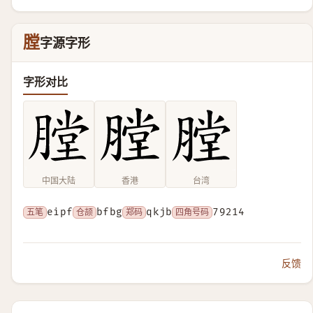
膛
字源字形
字形对比
中国大陆
香港
台湾
五笔
eipf
仓颉
bfbg
郑码
qkjb
四角号码
79214
反馈