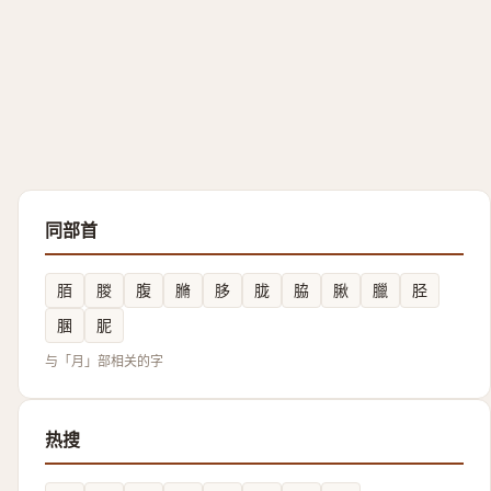
同部首
脜
朡
腹
䐰
䏧
胧
脇
䐐
臘
胫
䐃
胒
与「月」部相关的字
热搜