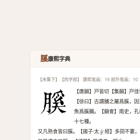
膎
康熙字典
【未集下】【肉字部】 康熙笔画：16 部外笔画：10
【唐韻】戸皆切【集韻】戸佳
【徐曰】古謂脯之屬爲膎，因
魚爲膎脼。【韻會】南史，孔
十七種。
又凡熟食皆曰膎。【揚子·太
經】多田不婁，
𤣥