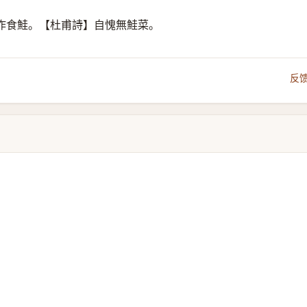
作食鮭。【杜甫詩】自愧無鮭菜。
反