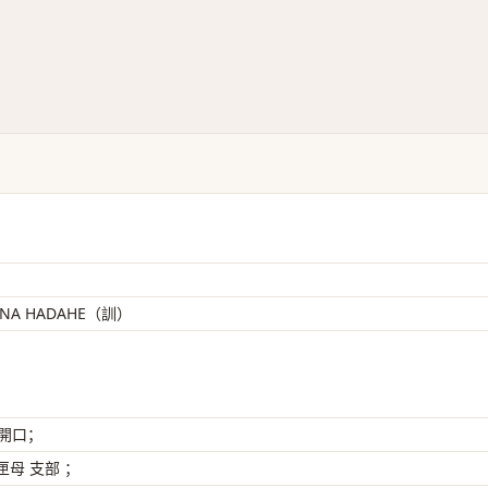
KANA HADAHE（訓）
 開口；
母 支部 ；