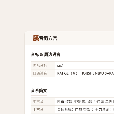
膎
音韵方言
音标 & 周边语言
国际音标
ɕiɛ˧˥
日语读音
KAI GE（音） HOJISHI NIKU SA
音系简文
中古音
匣母 佳韻 平聲 㥟小韻 戶佳切 二等
上古音
黄侃系统：匣母 齊部 ；王力系统：匣