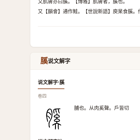
又肌膚亦曰膎。【博雅】肌膚者，膎也。
又【韻會】通作鮭。【世說新語】庾杲食膎。
膎
说文解字
说文解字·膎
卷四
脯也。从肉奚聲。戶皆切