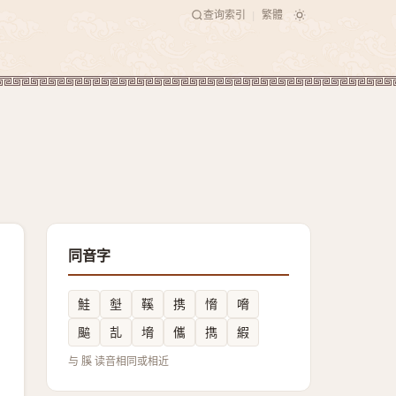
查询索引
繁體
|
同音字
鮭
㙦
鞵
携
愶
嗋
䬅
㐖
㙝
儶
擕
縀
与 膎 读音相同或相近