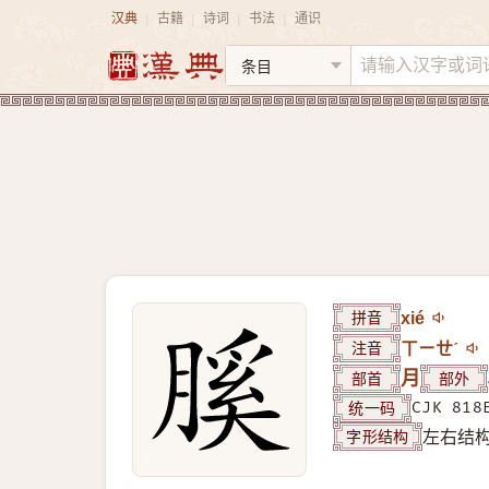
汉典
古籍
诗词
书法
通识
|
|
|
|
拼音
xié
注音
ㄒㄧㄝˊ
部首
月
部外
统一码
CJK 818
字形结构
左右结