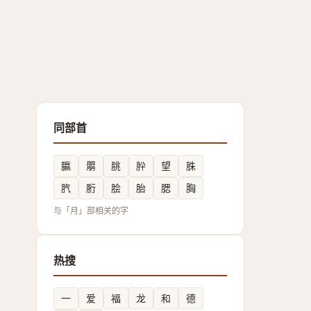
同部首
䑉
朤
朓
肸
望
䏭
䏗
胻
脍
胎
腮
胸
与「月」部相关的字
热搜
一
爱
福
龙
和
德