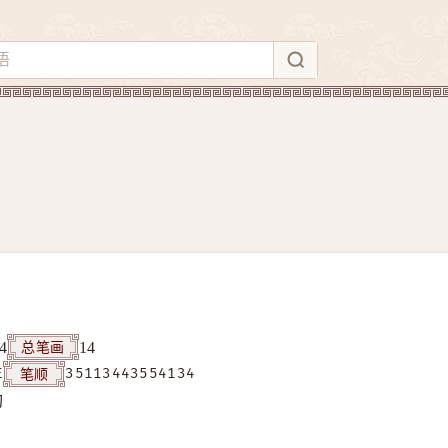
总笔画
4
14
笔顺
E
35113443554134
构