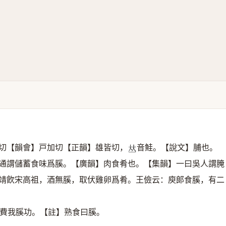
切【韻會】戸加切【正韻】雄皆切，
音鮭。【說文】脯也。
𠀤
通謂儲蓄食味爲膎。【廣韻】肉食肴也。【集韻】一曰吳人謂腌
靖飮宋高祖，酒無膎，取伏雞卵爲肴。王儉云：庾郞食膎，有二
費我膎功。【註】熟食曰膎。