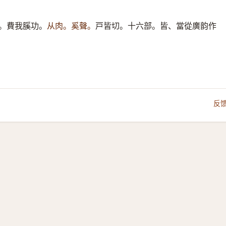
。費我膎功。
从肉。奚聲。
戸皆切。十六部。皆、當從廣韵作
反