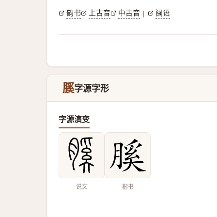
韵书
上古音
中古音
闽语
|
膎
字源字形
字源演变
说文
楷书