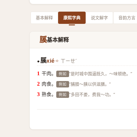
基本解释
康熙字典
说文解字
音韵方言
膎
基本解释
膎
xié
ㄒㄧㄝˊ
●
干肉。
“是时城中围逼既久，～味顿绝。”
例如
肉食。
“脯腊～胰以供滋膳。”
例如
熟食。
“多田不娄，费我～功。”
例如