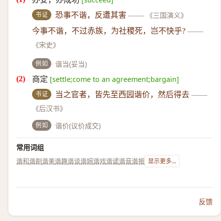
书证
恐事不谐，反遭其害
——
《三国演义》
今事不谐，不过赤族，为社稷死，岂不快乎?
——
《宋史》
例如
谐当(妥当)
商定
[settle;come to an agreement;bargain]
书证
当之官者，皆先至西园谐价，然后得去
——
《后汉书》
例如
谐价(议价成交)
常用词组
谐和
谐剧
谐美
谐趣
谐谈
谐婉
谐戏
谐谑
谐音
谐振
显示更多...
反馈