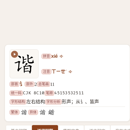
拼音
xié
注音
ㄒㄧㄝˊ
讠
部首
部外
总笔画
2
11
统一码
CJK 8C10
笔顺
45153532511
字形结构
字形分析
左右结构
形声；从讠、皆声
繁体
异体