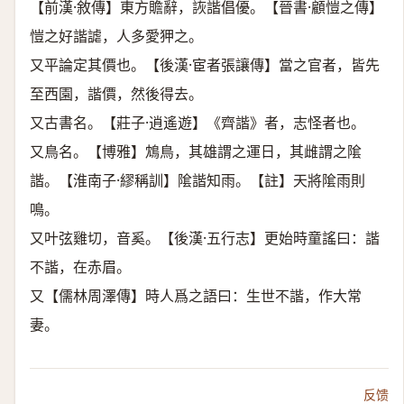
【前漢·敘傳】東方贍辭，詼諧倡優。【晉書·顧愷之傳】
愷之好諧謔，人多愛狎之。
又平論定其價也。【後漢·宦者張讓傳】當之官者，皆先
至西園，諧價，然後得去。
又古書名。【莊子·逍遙遊】《齊諧》者，志怪者也。
又鳥名。【博雅】鴆鳥，其雄謂之運日，其雌謂之隂
諧。【淮南子·繆稱訓】隂諧知雨。【註】天將隂雨則
鳴。
又叶弦雞切，音奚。【後漢·五行志】更始時童謠曰：諧
不諧，在赤眉。
又【儒林周澤傳】時人爲之語曰：生世不諧，作大常
妻。
反馈