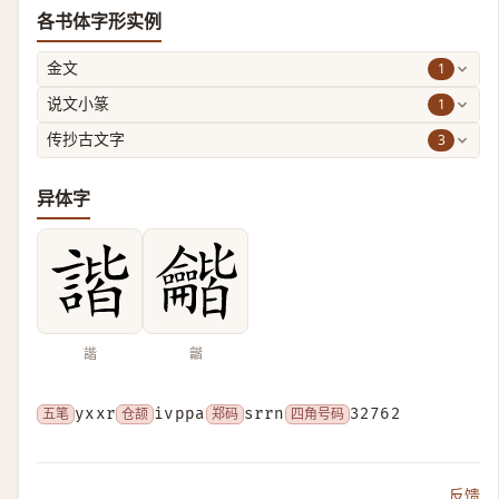
各书体字形实例
1
金文
1
说文小篆
3
传抄古文字
异体字
諧
龤
五笔
yxxr
仓颉
ivppa
郑码
srrn
四角号码
32762
反馈