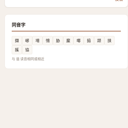
同音字
擷
峫
㙝
愶
胁
緳
㖿
拹
颉
挟
㨙
協
与 谐 读音相同或相近