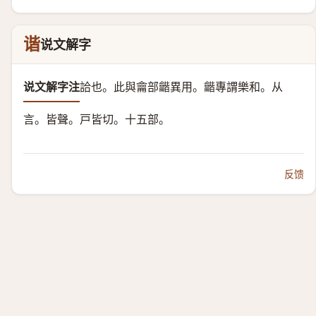
谐
说文解字
说文解字注
詥也。
此與龠部龤異用。龤專謂樂和。
从
言。皆聲。
戸皆切。十五部。
反馈