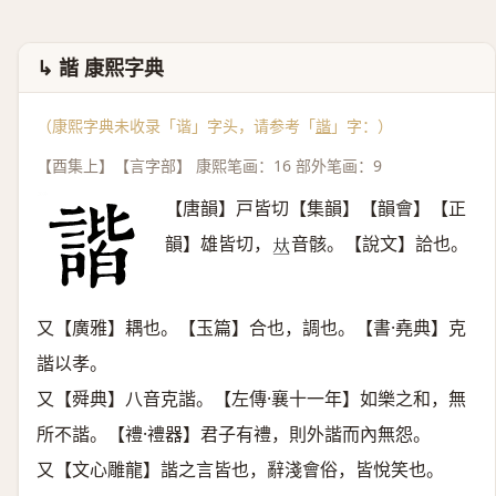
↳ 諧 康熙字典
（康熙字典未收录「谐」字头，请参考「
諧
」字：）
【酉集上】【言字部】 康熙笔画：16 部外笔画：9
【唐韻】戸皆切【集韻】【韻會】【正
韻】雄皆切，
音骸。【說文】詥也。
𠀤
又【廣雅】耦也。【玉篇】合也，調也。【書·堯典】克
諧以孝。
又【舜典】八音克諧。【左傳·襄十一年】如樂之和，無
所不諧。【禮·禮器】君子有禮，則外諧而內無怨。
又【文心雕龍】諧之言皆也，辭淺會俗，皆悅笑也。