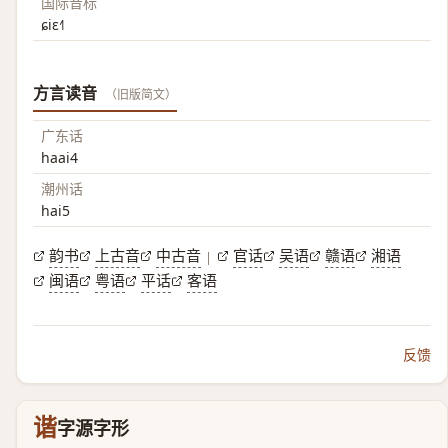
国际音标
ɕiɛ˧˥
方言读音
（旧版简文）
广东话
haai4
潮州话
hai5
韵书
上古音
中古音
官话
吴语
赣语
湘语
|
闽语
粤语
平话
客语
反馈
谐
字源字形