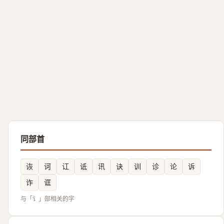
同部首
诙
诃
讧
诋
讯
诀
训
诊
论
诉
诈
诓
与「讠」部相关的字