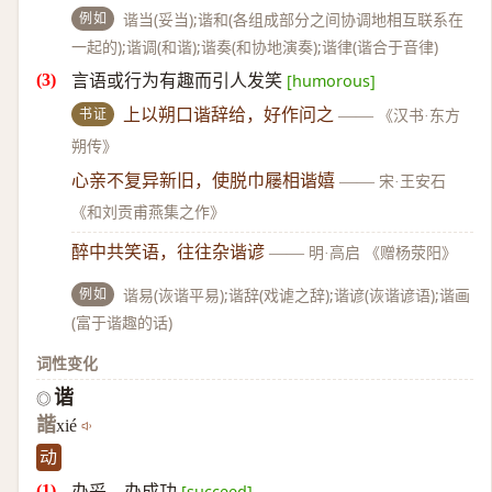
例如
谐当(妥当);谐和(各组成部分之间协调地相互联系在
一起的);谐调(和谐);谐奏(和协地演奏);谐律(谐合于音律)
言语或行为有趣而引人发笑
[humorous]
书证
上以朔口谐辞给，好作问之
——
《汉书·东方
朔传》
心亲不复异新旧，使脱巾屦相谐嬉
——
宋·王安石
《和刘贡甫燕集之作》
醉中共笑语，往往杂谐谚
——
明·高启 《赠杨荥阳》
例如
谐易(诙谐平易);谐辞(戏谑之辞);谐谚(诙谐谚语);谐画
(富于谐趣的话)
词性变化
谐
◎
諧
xié
动
办妥，办成功
[succeed]