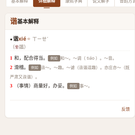
基本解释
详细解释
康熙字典
说文解字
音韵方
谐
基本解释
谐
xié
ㄒㄧㄝˊ
●
（
諧）
和，配合得当。
和～。～调（ tiáo ）。～音。
例如
滑稽。
诙～。～趣。～谑（诙谐逗趣）。亦庄亦～（既
例如
严肃又诙谐）。
（事情）商量好，办妥。
事～。
例如
反馈