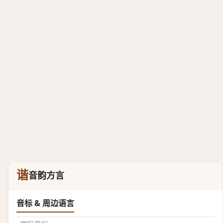
谐
音韵方言
音标 & 周边语言