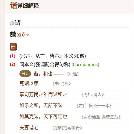
谐
详细解释
谐
◎
諧
xié
形
(形声。从言，皆声。本义:和谐)
同本义(强调配合得匀称)
[harmonious]
书证
谐，和也
——
《尔雅》
克谐以孝
——
《书·尧典》
掌司万民之难而谐和之
——
《周礼·调人》
如乐之和，无所不谐
——
《左传·襄公十一年》
如其克谐，天下可定也
——
《资治通鉴·赤壁之战》
夫妻谐老
——
《初刻拍案惊奇》