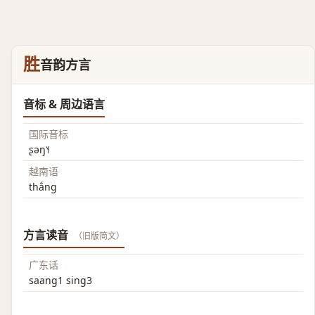
胜
音韵方言
音标 & 周边语言
国际音标
ʂəŋ˥˧
越南语
thắng
方言读音
（旧版简文）
广东话
saang1 sing3