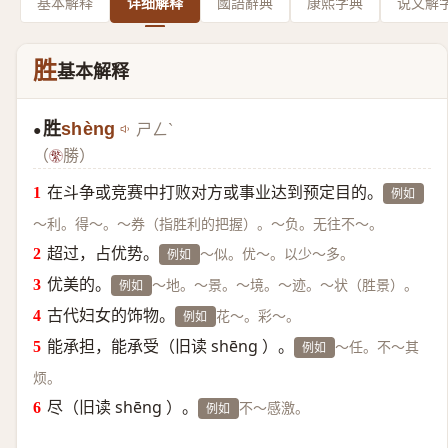
基本解释
详细解释
國語辭典
康熙字典
说文解
胜
基本解释
胜
shèng
ㄕㄥˋ
●
（
勝）
在斗争或竞赛中打败对方或事业达到预定目的。
例如
～利。得～。～券（指胜利的把握）。～负。无往不～。
超过，占优势。
～似。优～。以少～多。
例如
优美的。
～地。～景。～境。～迹。～状（胜景）。
例如
古代妇女的饰物。
花～。彩～。
例如
能承担，能承受（旧读 shēng ）。
～任。不～其
例如
烦。
尽（旧读 shēng ）。
不～感激。
例如