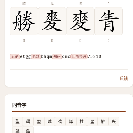
勝
肽
腥
𠙟
𠢧
𡕲
𢾶
𤯝
五笔
etgg
仓颉
bhqm
郑码
qmc
四角号码
75210
反馈
同音字
聖
罄
琞
晠
䯧
㷣
栍
星
觪
兴
椉
鮏