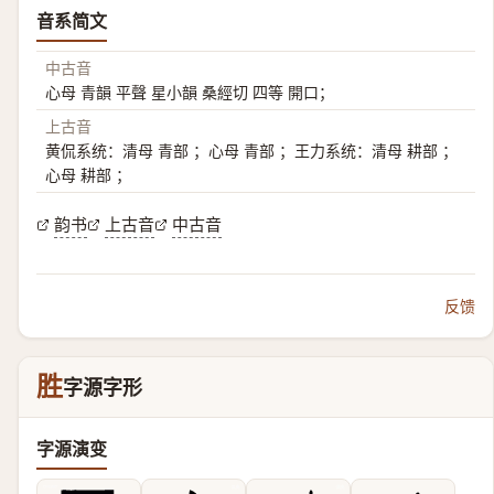
音系简文
中古音
心母 青韻 平聲 星小韻 桑經切 四等 開口；
上古音
黄侃系统：清母 青部 ；心母 青部 ；王力系统：清母 耕部 ；
心母 耕部 ；
韵书
上古音
中古音
反馈
胜
字源字形
字源演变