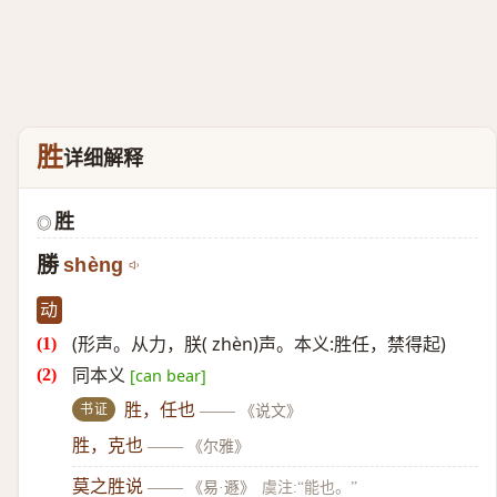
胜
详细解释
胜
◎
勝
shèng
动
(形声。从力，朕( zhèn)声。本义:胜任，禁得起)
同本义
[can bear]
书证
胜，任也
——
《说文》
胜，克也
——
《尔雅》
莫之胜说
——
《易·遯》
虞注:“能也。”