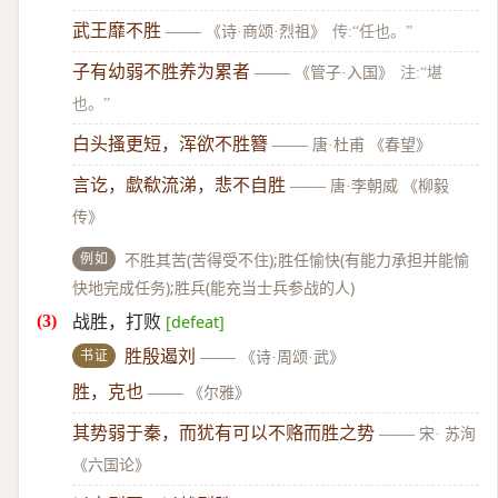
武王靡不胜
——
《诗·商颂·烈祖》
传:“任也。”
子有幼弱不胜养为累者
——
《管子·入国》
注:“堪
也。”
白头搔更短，浑欲不胜簪
——
唐·杜甫 《春望》
言讫，歔欷流涕，悲不自胜
——
唐·李朝威 《柳毅
传》
例如
不胜其苦(苦得受不住);胜任愉快(有能力承担并能愉
快地完成任务);胜兵(能充当士兵参战的人)
战胜，打败
[defeat]
书证
胜殷遏刘
——
《诗·周颂·武》
胜，克也
——
《尔雅》
其势弱于秦，而犹有可以不赂而胜之势
——
宋· 苏洵
《六国论》