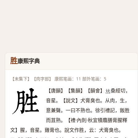
胜
康熙字典
【未集下】【肉字部】 康熙笔画：11 部外笔画：5
【唐韻】【集韻】【韻會】
桑經切，
𠀤
音星。【說文】犬膏臭也。从肉，生，
意兼聲。一曰不熟也。徐引禮記，飯胜
而苴熟。【禮·內則·秋宜犢麛膳膏腥釋
文】腥，音星。雞膏也。說文作胜，云：犬膏臭也。