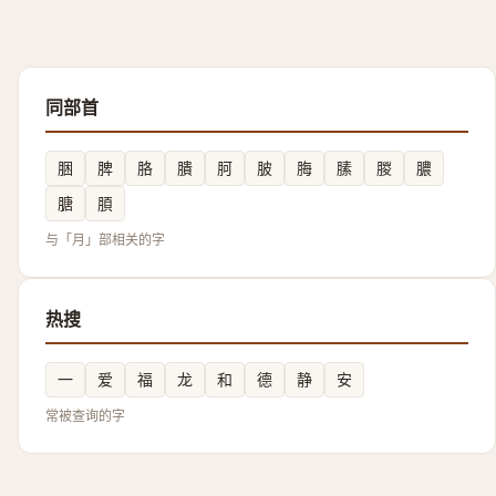
同部首
㬷
脾
胳
膭
胢
䏢
脢
膆
朡
膿
膅
䐓
与「月」部相关的字
热搜
一
爱
福
龙
和
德
静
安
常被查询的字