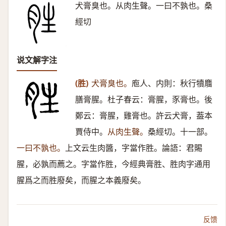
犬膏臭也。从肉生聲。一曰不孰也。桑
經切
说文解字注
(胜)
犬膏臭也。
庖人、内則：秋行犢麛
膳膏腥。杜子春云：膏腥，豕膏也。後
鄭云：膏腥，雞膏也。許云犬膏，葢本
賈侍中。
从肉生聲。
桑經切。十一部。
一曰不孰也。
上文云生肉醬，字當作胜。論語：君賜
腥，必孰而薦之。字當作胜，今經典膏胜、胜肉字通用
腥爲之而胜廢矣，而腥之本義廢矣。
反馈