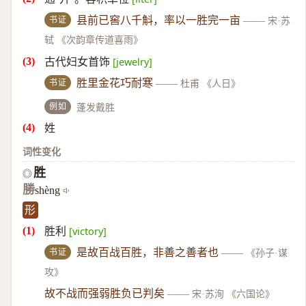
书证
县前已窖八千斛，率以一胜完一亩
——
宋·苏
轼 《次韵章传道喜雨》
古代妇女首饰
[jewelry]
书证
胜里金花巧耐寒
——
杜甫 《人日》
例如
蓬发戴胜
姓
词性变化
胜
◎
勝
shèng
形
胜利
[victory]
书证
是故百战百胜，非善之善者也
——
《孙子·谋
攻》
故不战而强弱胜负已判矣
——
宋·苏洵 《六国论》