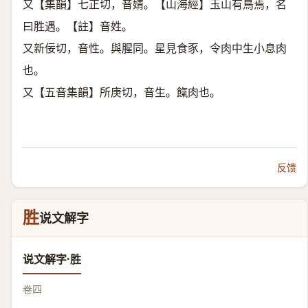
又【集韻】七正切，音婧。【山海經】玉山有鳥焉，名
曰胜遇。【註】音姓。
又新佞切，音性。與腥同。星見食豕，令肉中生小息肉
也。
又【五音集韻】所庚切，音生。餼肉也。
反馈
胜
说文解字
说文解字·胜
卷四