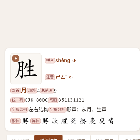
拼音
shèng
注音
ㄕㄥˋ
月
部首
部外
总笔画
4
9
统一码
CJK 80DC
笔顺
351131121
字形结构
字形分析
左右结构
形声；从月、生声
繁体
异体