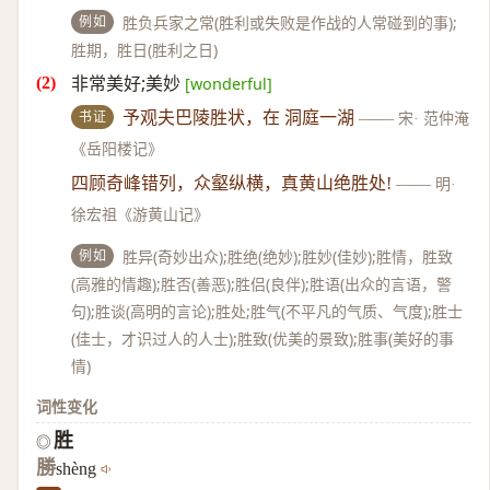
例如
胜负兵家之常(胜利或失败是作战的人常碰到的事);
胜期，胜日(胜利之日)
非常美好;美妙
[wonderful]
书证
予观夫巴陵胜状，在 洞庭一湖
——
宋· 范仲淹
《岳阳楼记》
四顾奇峰错列，众壑纵横，真黄山绝胜处!
——
明·
徐宏祖《游黄山记》
例如
胜异(奇妙出众);胜绝(绝妙);胜妙(佳妙);胜情，胜致
(高雅的情趣);胜否(善恶);胜侣(良伴);胜语(出众的言语，警
句);胜谈(高明的言论);胜处;胜气(不平凡的气质、气度);胜士
(佳士，才识过人的人士);胜致(优美的景致);胜事(美好的事
情)
词性变化
胜
◎
勝
shèng