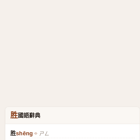
胜
國語辭典
胜
shēng
ㄕㄥ