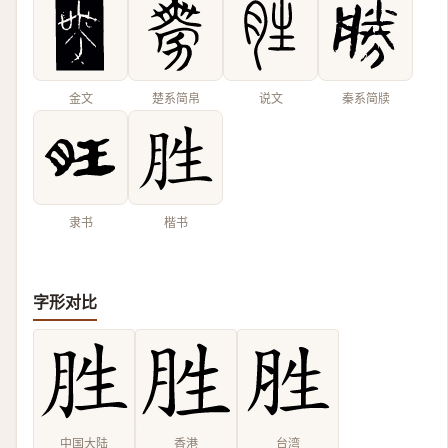
金文
楚系简帛
说文
秦系简牍
隶书
楷书
字形对比
中国大陆
香港
台湾