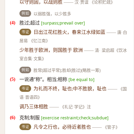
以守则固，以战则胜
——
汉·贾谊 《论积贮疏》
例如
以弱胜强，以少胜多
胜过;超过
[surpass;prevail over]
书证
日出江花红胜火，春来江水绿如蓝
——
唐·白
居易 《忆江南》
少年胜于欧洲，则国胜于 欧洲
——
清· 梁启超《饮冰
室合集·文集》
例如
胜常(超过平常);胜却(胜过)(略胜一筹)
一说通“称”。相当;相称
[be equal to]
书证
为礼而不终，耻也;中不胜貌，耻也
——
《国
语·晋语四》
调乃三体相胜
——
《礼记·学记》注
克制;制服
[exercise restraint;check;subdue]
书证
凡令之行也，必待近者胜也
——
《管子》