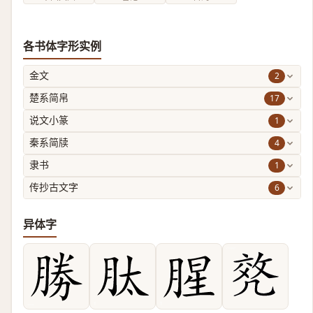
各书体字形实例
2
金文
17
楚系简帛
1
说文小篆
4
秦系简牍
1
隶书
6
传抄古文字
异体字