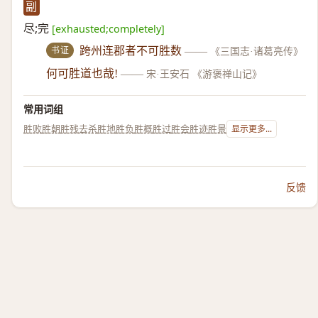
副
尽;完
[exhausted;completely]
书证
跨州连郡者不可胜数
——
《三国志·诸葛亮传》
何可胜道也哉!
——
宋·王安石 《游褒禅山记》
常用词组
胜败
胜朝
胜残去杀
胜地
胜负
胜概
胜过
胜会
胜迹
胜景
显示更多...
反馈