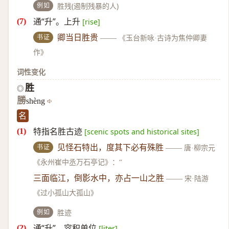
例如
胜残(遏制残暴的人)
通“升”。上升
[rise]
书证
卿当日胜贵
——
《玉台新咏·古诗为焦仲卿妻
作》
词性变化
胜
◎
勝
shèng
名
特指名胜古迹
[scenic spots and historical sites]
书证
见怪石特出，度其下必有殊胜
——
唐·柳宗元
《永州崔中丞万石亭记》：“
三面临江，倒影水中，亦占一山之胜
——
宋·陆游
《过小孤山大孤山》
例如
胜迹
通“升”。容积单位
[liter]