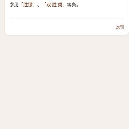
参见
、
等条。
「胜键」
「双 胜 类」
反馈