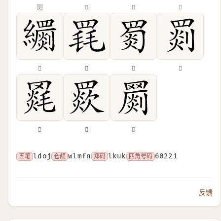
㓹
𠫈
𣯅
𦆡
𦇧
𦋋
𦋴
𦋺
𦌓
𦌗
𦌞
五笔
ldoj
仓颉
wlmfn
郑码
lkuk
四角号码
60221
反馈