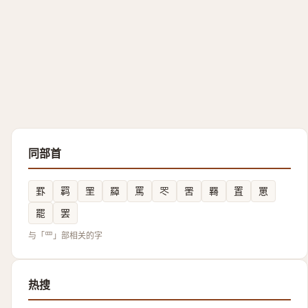
同部首
罫
羁
罜
羄
罵
罖
罟
羇
置
罳
罷
罢
与「罒」部相关的字
热搜