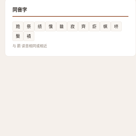
同音字
䍯
祭
绩
懻
㡭
寂
齊
㾵
帺
哜
檕
襀
与 罽 读音相同或相近