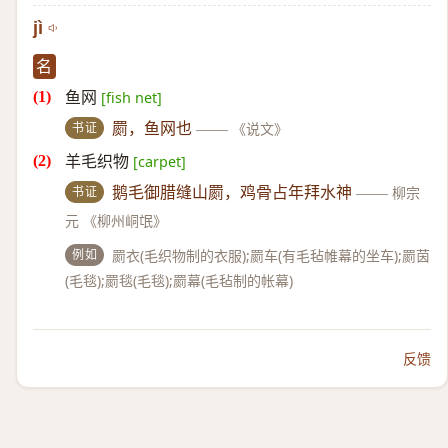
jì
名
鱼网
[fish net]
书证
罽，鱼网也
——
《说文》
羊毛织物
[carpet]
书证
鹅毛御腊缝山罽，鸡骨占年拜水神
——
柳宗
元 《柳州峒氓》
例如
罽衣(毛织物制的衣服);罽车(有毛毡帷幕的坐车);罽茵
(毛毯);罽毯(毛毯);罽幕(毛毡制的帐幕)
反馈