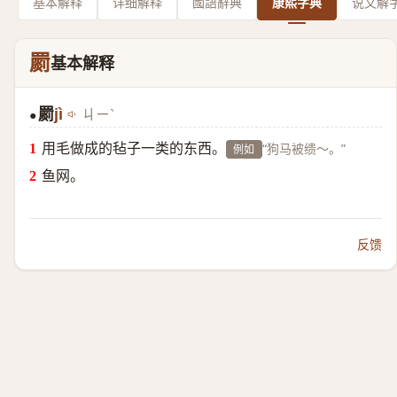
基本解释
详细解释
國語辭典
康熙字典
说文解
罽
基本解释
罽
jì
ㄐㄧˋ
●
用毛做成的毡子一类的东西。
“狗马被缋～。”
例如
鱼网。
反馈