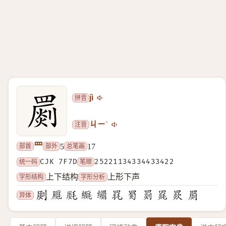
拼音
jì
注音
ㄐㄧˋ
罒
部首
部外
总笔画
5
17
统一码
CJK 7F7D
笔顺
25221134334433422
字形结构
字形分析
上下结构
上形下声
异体