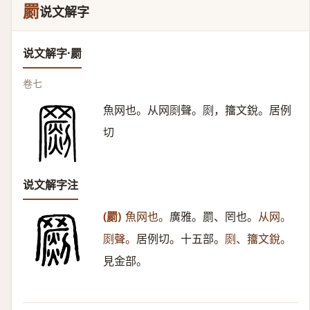
罽
说文解字
说文解字·罽
卷七
魚网也。从网㓹聲。㓹，籒文銳。居例
切
说文解字注
(罽)
魚网也。
廣雅。罽、罔也。
从网。
㓹聲。
居例切。十五部。
㓹、籒文銳。
見金部。