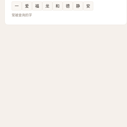
一
爱
福
龙
和
德
静
安
常被查询的字