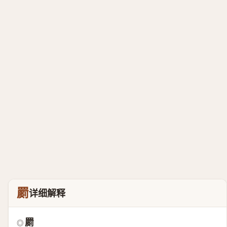
罽
详细解释
罽
◎