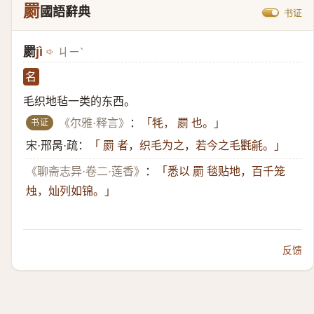
罽
國語辭典
书证
罽
jì
ㄐㄧˋ
名
毛织地毡一类的东西。
书证
《尔雅·释言》
：
「牦， 罽 也。」
宋·邢昺·疏：
「 罽 者，织毛为之，若今之毛氍毹。」
《聊斋志异·卷二·莲香》
：
「悉以 罽 毯贴地，百千笼
烛，灿列如锦。」
反馈