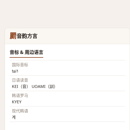
罽
音韵方言
音标 & 周边语言
国际音标
tɕi˥˧
日语读音
KEI（音） UOAMI（訓）
韩语罗马
KYEY
现代韩语
계