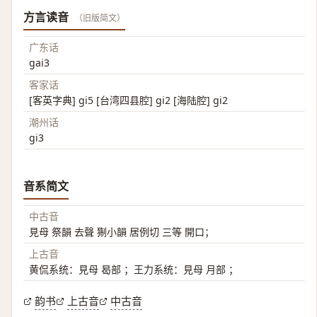
方言读音
（旧版简文）
广东话
gai3
客家话
[客英字典] gi5 [台湾四县腔] gi2 [海陆腔] gi2
潮州话
gi3
音系简文
中古音
見母 祭韻 去聲 猘小韻 居例切 三等 開口；
上古音
黄侃系统：見母 曷部 ；王力系统：見母 月部 ；
韵书
上古音
中古音