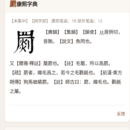
罽
康熙字典
【未集中】【网字部】 康熙笔画：18 部外笔画：12
【廣韻】【集韻】【韻會】
居例切，
𠀤
音猘。【說文】魚罔也。
又【爾雅·釋詁】氂罽也。【註】毛氂，所以爲罽。
【疏】罽者，織毛爲之，若今之毛氍毹也。【前漢·東方
朔傳】狗馬被繢罽。【註】師古曰：罽，織毛也。氍毹
之屬。
反馈