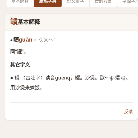
基本解释
康熙字典
说文解字
音韵方言
字源字
罆
基本解释
罆
guàn
ㄍㄨㄢˋ
●
同“
罐
”。
其它字义
● 罆 〈古壮字〉读音guenq，罐。沙煲。歐～
焜
。
𰂤
𬖙
用沙煲来煮饭。
反馈