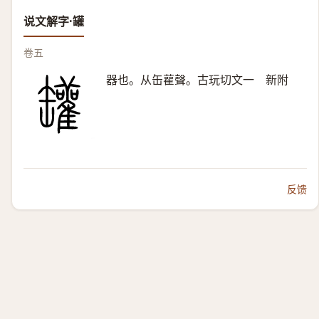
说文解字·罐
卷五
器也。从缶雚聲。古玩切文一 新附
反馈