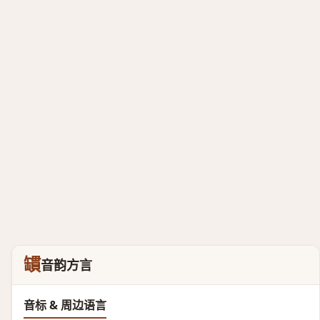
罆
音韵方言
音标 & 周边语言