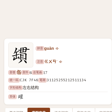
拼音
guàn
注音
ㄍㄨㄢˋ
缶
部首
部外
总笔画
6
17
统一码
CJK 7F46
笔顺
31125255212511134
字形结构
左右结构
异体