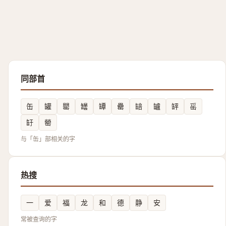
同部首
缶
罐
罌
罎
罈
罍
䍌
罏
䍈
䍃
䍂
罃
与「缶」部相关的字
热搜
一
爱
福
龙
和
德
静
安
常被查询的字