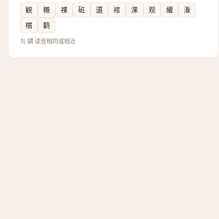
観
櫬
祼
䂯
遦
䘾
淉
观
䌯
潅
樌
鹳
与 罆 读音相同或相近