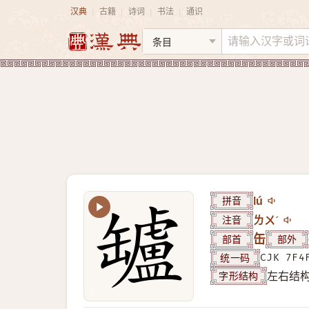
汉典
古籍
诗词
书法
通识
|
|
|
|
拼音
lú
注音
ㄌㄨˊ
部首
缶
部外
统一码
CJK 7F4
字形结构
左右结