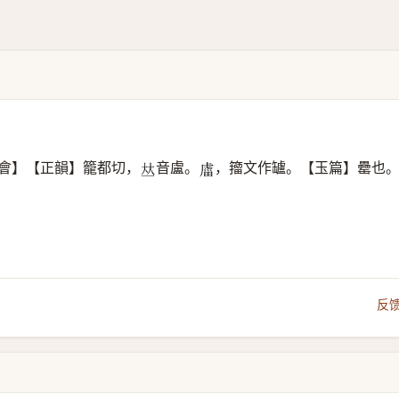
會】【正韻】籠都切，
音盧。
，籀文作罏。【玉篇】罍也
𠀤
𧇄
反