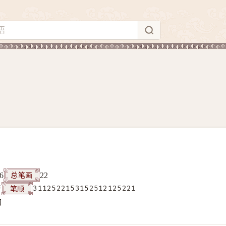
总笔画
6
22
笔顺
F
3112522153152512125221
构