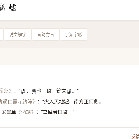
说文解字
音韵方言
字源字形
：“
，
也。罏，籀文
。”
•甾部》
𧇄
𦉈
𧇄
：“火入天地罏，南方正何劇。”
簿過仁壽寺納涼》
。宋竇革
：“當肆者曰罏。”
《酒譜》
反