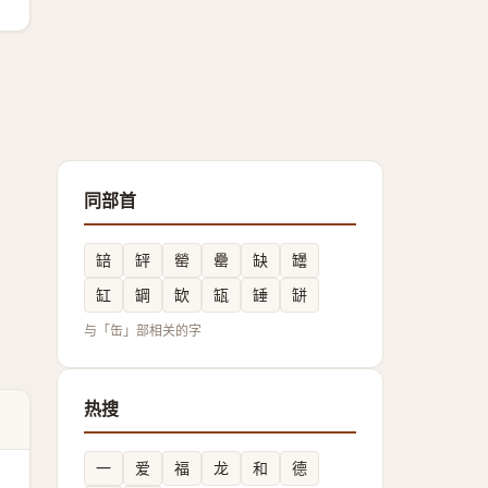
同部首
䍌
䍈
罃
罍
缺
罎
缸
罁
缼
缻
䍋
缾
与「缶」部相关的字
热搜
一
爱
福
龙
和
德