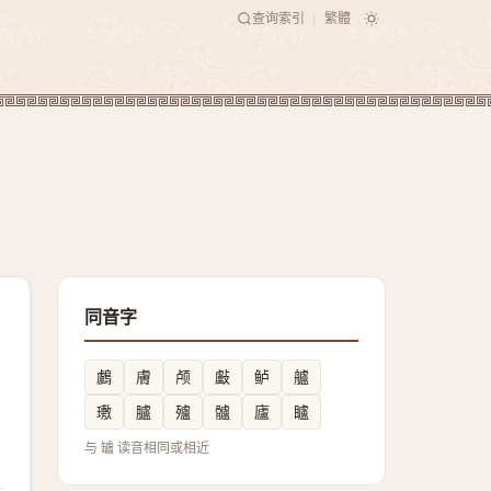
查询索引
繁體
|
同音字
鸕
膚
颅
㪭
鲈
艫
璷
臚
㱺
髗
廬
矑
与 罏 读音相同或相近