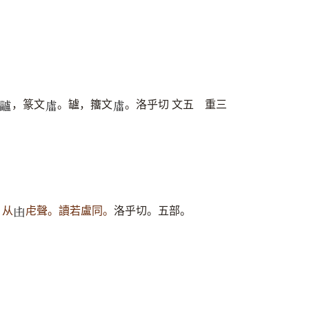
，篆文
。罏，籒文
。洛乎切 文五 重三
𤴅
𧇄
𧇄
。
从
虍聲。讀若盧同。
洛乎切。五部。
𠙹
。