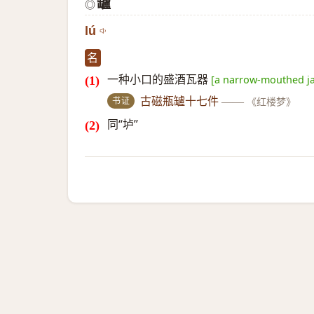
罏
◎
lú
名
一种小口的盛酒瓦器
[a narrow-mouthed ja
书证
古磁瓶罏十七件
——
《红楼梦》
同“垆”