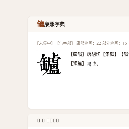
罏
康熙字典
【未集中】【缶字部】 康熙笔画：22 部外笔画：16
【廣韻】落胡切【集韻】【韻
【類篇】
也。
𦉈
↳ 𧇄 说文解字