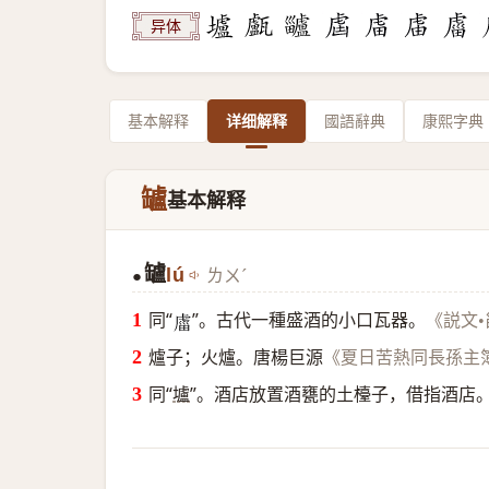
异体
基本解释
详细解释
國語辭典
康熙字典
罏
基本解释
罏
lú
ㄌㄨˊ
●
同“
”。古代一種盛酒的小口瓦器。
《説文
𧇄
爐子；火爐。唐楊巨源
《夏日苦熱同長孫主
同“
壚
”。酒店放置酒甕的土檯子，借指酒店