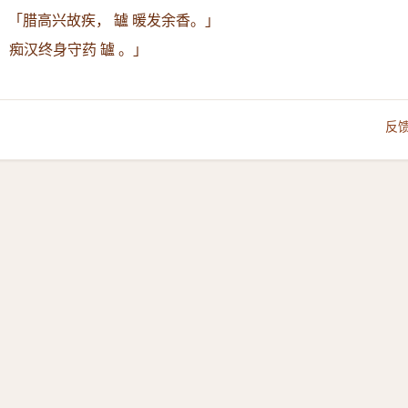
：
「腊高兴故疾， 罏 暖发余香。」
痴汉终身守药 罏 。」
反