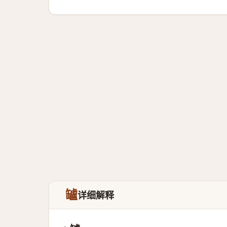
罏
详细解释