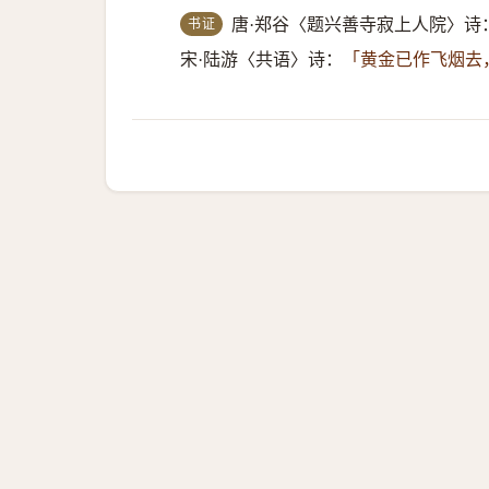
书证
唐·郑谷〈题兴善寺寂上人院〉诗
宋·陆游〈共语〉诗：
「黄金已作飞烟去，