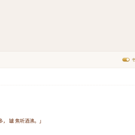
」
多， 罏 焦听酒沸。」