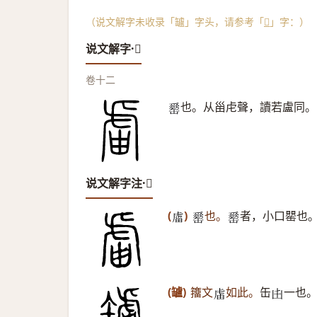
（说文解字未收录「罏」字头，请参考「
𧇄
」字：）
说文解字·𧇄
卷十二
也。从甾虍聲，讀若盧同。
𦉈
说文解字注·𧇄
(
)
也。
者，小口罌也
𧇄
𦉈
𦉈
(罏)
籒文
如此。
缶
一也
𧆭
𠙹