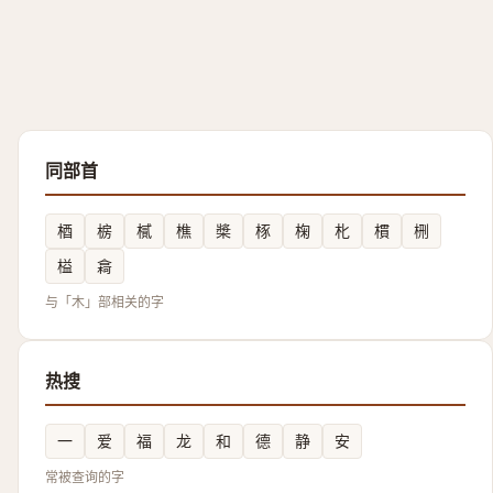
同部首
梄
椖
樲
樵
槳
㭬
椈
朼
樌
㭢
榏
樖
与「木」部相关的字
热搜
一
爱
福
龙
和
德
静
安
常被查询的字