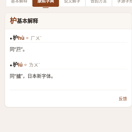
基本解释
康熙字典
说文解字
音韵方言
字源字
枦
基本解释
枦
hù
ㄏㄨˋ
●
同“
戸
”。
枦
lú
ㄌㄨˊ
●
同“
櫨
”，日本新字体。
反馈