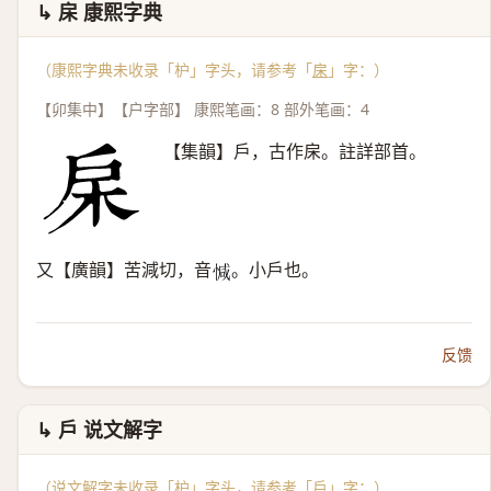
↳ 㦿 康熙字典
（康熙字典未收录「枦」字头，请参考「
㦿
」字：）
【卯集中】【户字部】 康熙笔画：8 部外笔画：4
【集韻】戶，古作㦿。註詳部首。
又【廣韻】苦減切，音
。小戶也。
𢜩
反馈
↳ 戶 说文解字
（说文解字未收录「枦」字头，请参考「
戶
」字：）