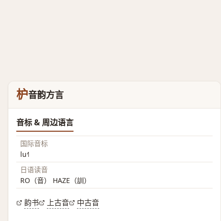
枦
音韵方言
音标 & 周边语言
国际音标
lu˧˥
日语读音
RO（音） HAZE（訓）
韵书
上古音
中古音