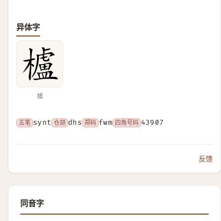
异体字
櫨
五笔
synt
仓颉
dhs
郑码
fwm
四角号码
43907
反馈
同音字