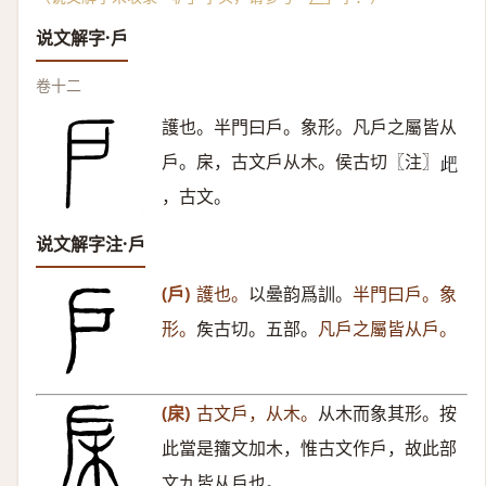
说文解字·戶
卷十二
護也。半門曰戶。象形。凡戶之屬皆从
戶。㦿，古文戶从木。侯古切〖注〗
𣥘
，古文。
说文解字注·戶
(戶)
護也。
以㬪韵爲訓。
半門曰戶。象
形。
矦古切。五部。
凡戶之屬皆从戶。
(㦿)
古文戶，从木。
从木而象其形。按
此當是籒文加木，惟古文作戶，故此部
文九皆从戶也。