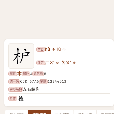
拼音
hù
lú
注音
ㄏㄨˋ
ㄌㄨˊ
木
部首
部外
总笔画
4
8
统一码
CJK 67A6
笔顺
12344513
字形结构
左右结构
异体