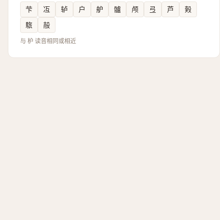
芐
冱
轳
户
舮
髗
颅
弖
芦
㺉
䮉
㱿
与 枦 读音相同或相近