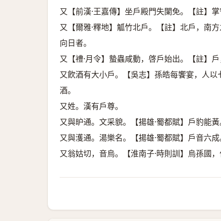
又【前漢·王嘉傳】坐戶殿門失闌免。【註】
又【爾雅·釋地】觚竹北戶。【註】北戶，南
向日者。
又【禮·月令】蟄蟲咸動，啓戶始出。【註】戶
又飮酒有大小戶。【吳志】孫皓每饗宴，人以
酒。
又姓。漢有戶尊。
又與昈通。文采貌。【揚雄·蜀都賦】戶豹能黃
又與濩通。湯樂名。【揚雄·蜀都賦】戶音六成
又翁姑切，音烏。【淮南子·時則訓】烏孫國，