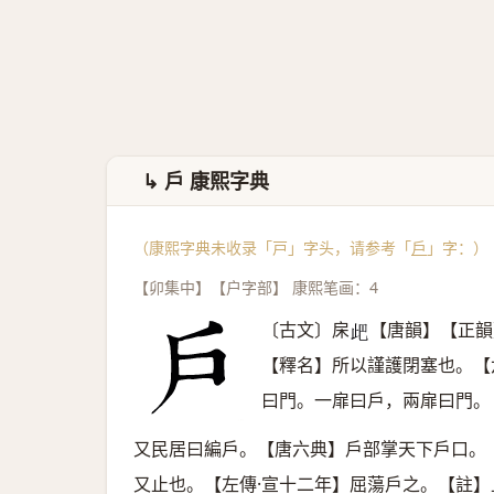
↳ 戶 康熙字典
（康熙字典未收录「戸」字头，请参考「
戶
」字：）
【卯集中】【户字部】 康熙笔画：4
〔古文〕㦿
【唐韻】【正韻
𣥘
【釋名】所以謹護閉塞也。【
曰門。一扉曰戶，兩扉曰門。
又民居曰編戶。【唐六典】戶部掌天下戶口。
又止也。【左傳·宣十二年】屈蕩戶之。【註】