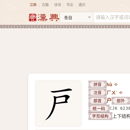
汉典
古籍
诗词
书法
通识
|
|
|
|
拼音
hù
注音
ㄏㄨˋ
部首
户
部外
统一码
CJK 623
字形结构
上下结