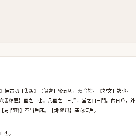
】侯古切【集韻】【韻會】後五切，
音祜。【說文】護也。
𠀤
六書精薀】室之口也。凡室之口曰戶，堂之口曰門。內曰戶，外
【易·節卦】不出戶庭。【詩·豳風】塞向墐戶。
止也。