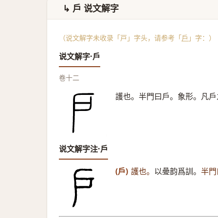
↳ 戶 说文解字
（说文解字未收录「戸」字头，请参考「
戶
」字：）
说文解字·戶
卷十二
護也。半門曰戶。象形。凡戶
说文解字注·戶
(戶)
護也。
以㬪韵爲訓。
半門