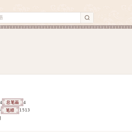
总笔画
4
4
笔顺
8
1513
构