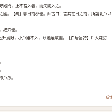
掌守殿門，止不當入者，而失闌入之。
方之國。【疏】卽日南郡也。師古曰：言其在日之南，所謂北戶以
，猶穴也。
七升爲限，小戶雖不入，
澆灌取盡。【白居易詩】戶大嫌甜
𠀤
。
。
作戶孫。
反