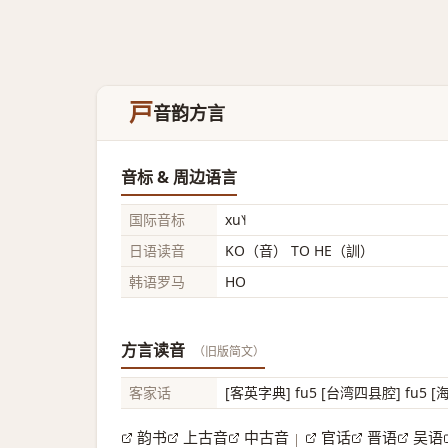
戸
音韵方言
音标 & 周边语言
国际音标
xu˥˧
日语读音
KO（音） TO HE（訓）
韩语罗马
HO
方言读音
（旧版简文）
客家话
[客英字典] fu5 [台湾四县腔] fu5 [海
韵书
上古音
中古音
官话
晋语
吴语
|