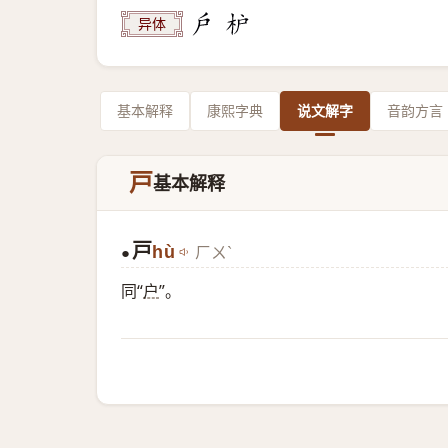
异体
基本解释
康熙字典
说文解字
音韵方言
戸
基本解释
戸
hù
ㄏㄨˋ
●
同“
户
”。