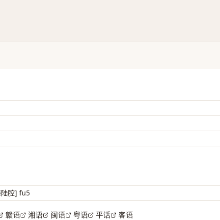
陆腔] fu5
赣语
湘语
闽语
粤语
平话
客语