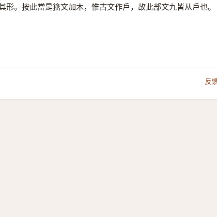
其形。按此當是籒文加木，惟古文作戶，故此部文九皆从戶也。
反