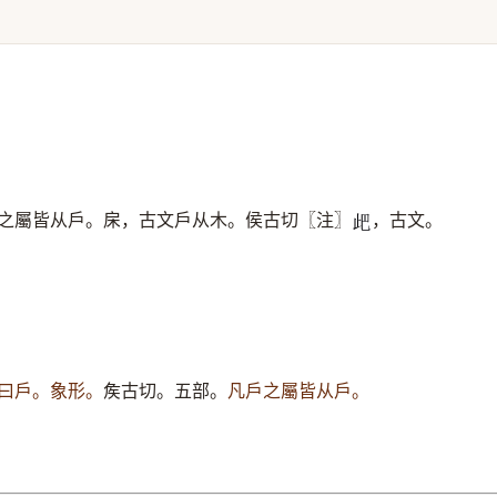
之屬皆从戶。㦿，古文戶从木。侯古切〖注〗
，古文。
𣥘
曰戶。象形。
矦古切。五部。
凡戶之屬皆从戶。