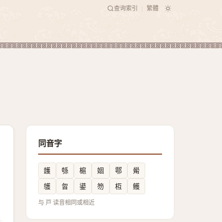
查询索引
繁體
|
同音字
頀
綔
槴
婟
鄠
觷
鹱
曶
鍙
笏
枑
鳠
与 戸 读音相同或相近