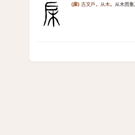
(㦿)
古文戶，从木。
从木而象