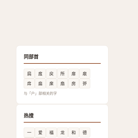
同部首
扃
㧀
戻
所
扉
扆
戽
㧂
㦿
扇
房
戼
与「户」部相关的字
热搜
一
爱
福
龙
和
德