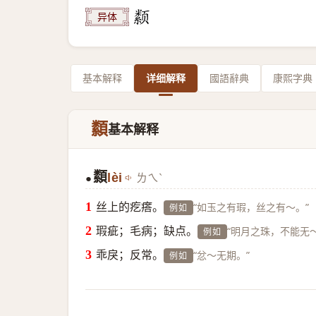
异体
基本解释
详细解释
國語辭典
康熙字典
纇
基本解释
纇
lèi
ㄌㄟˋ
●
丝上的疙瘩。
“如玉之有瑕，丝之有～。”
例如
瑕疵；毛病；缺点。
“明月之珠，不能无～
例如
乖戾；反常。
“忿～无期。”
例如