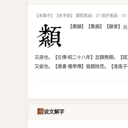
【未集中】【糸字部】 康熙笔画：21 部外笔画：15
【廣韻】【集韻】【韻會】
𠀤
又戾也。【左傳·昭二十八年】忿纇無期。【
又疵也。【唐書·儒學傳】鉏纇除荒。【淮南子
纇
说文解字