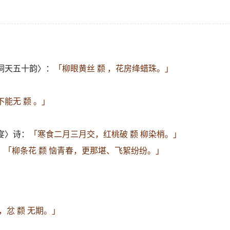
洞天五十韵〉：
「柳眼黄丝 颣 ，花房绛蜡珠。」
能无 颣 。」
宴〉诗：
「寒食二月三月交，红桃破 颣 柳染梢。」
：
「柳条花 颣 恼青春，更那堪、飞絮纷纷。」
，忿 颣 无期。」