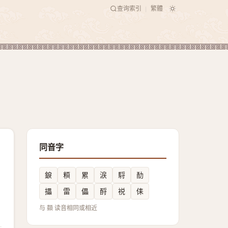
查询索引
繁體
|
同音字
錑
頪
累
涙
䮑
䣦
攂
雷
儡
酹
祱
㑍
与 纇 读音相同或相近