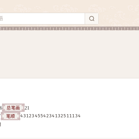
总笔画
6
21
笔顺
7
431234554234132511134
构