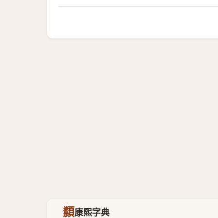
纇
康熙字典