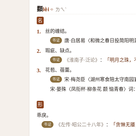
纇
lèi
ㄌㄟˋ
名
丝的缠结。
1.
书证
唐·白居易〈和微之春日投简阳明
瑕疵、缺点。
2.
书证
《淮南子·泛论》
：
「明月之珠，不
花苞、蓓蕾。
3.
书证
宋·梅尧臣〈湖州寒食陪太守南园
宋·晏殊〈凤衔杯·柳条花 颣 恼青春〉词
形
乖戾。
书证
《左传·昭公二十八年》
：
「贪惏无餍