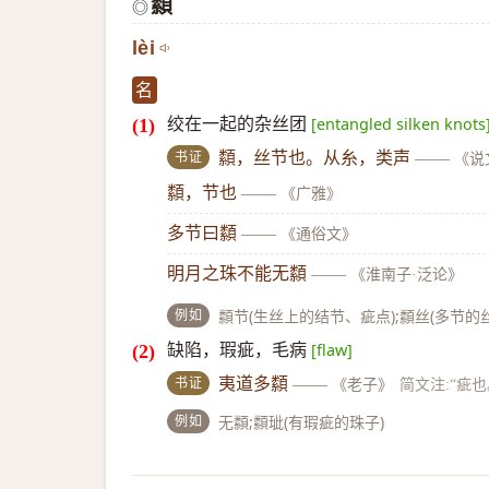
纇
◎
lèi
名
绞在一起的杂丝团
[entangled silken knots
书证
纇，丝节也。从糸，类声
——
《说
纇，节也
——
《广雅》
多节曰纇
——
《通俗文》
明月之珠不能无纇
——
《淮南子·泛论》
例如
纇节(生丝上的结节、疵点);纇丝(多节的丝
缺陷，瑕疵，毛病
[flaw]
书证
夷道多纇
——
《老子》
简文注:“疵也
例如
无纇;纇玼(有瑕疵的珠子)