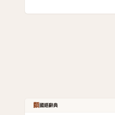
纇
國語辭典