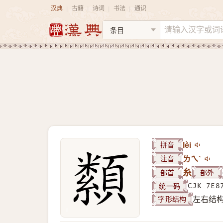
汉典
古籍
诗词
书法
通识
|
|
|
|
拼音
lèi
注音
ㄌㄟˋ
部首
糸
部外
统一码
CJK 7E8
字形结构
左右结