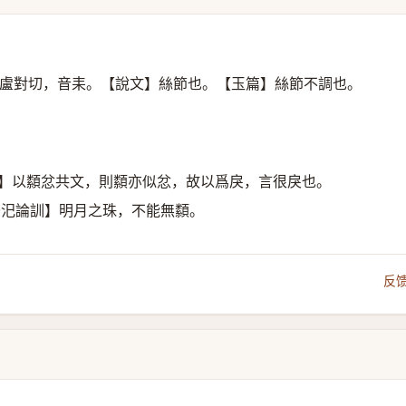
盧對切，音耒。【說文】絲節也。【玉篇】絲節不調也。
疏】以纇忿共文，則纇亦似忿，故以爲戾，言很戾也。
·汜論訓】明月之珠，不能無纇。
反