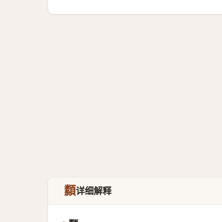
纇
详细解释