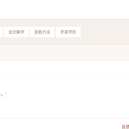
说文解字
音韵方言
字源字形
。”
反