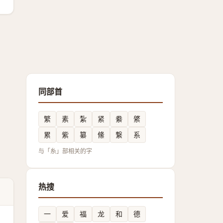
同部首
繁
素
紮
紧
絭
綮
累
紫
纂
絛
繋
系
与「糸」部相关的字
热搜
一
爱
福
龙
和
德