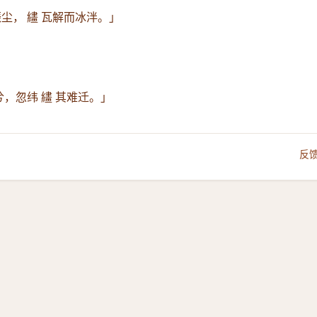
尘， 繣 瓦解而冰泮。」
合兮，忽纬 繣 其难迁。」
反