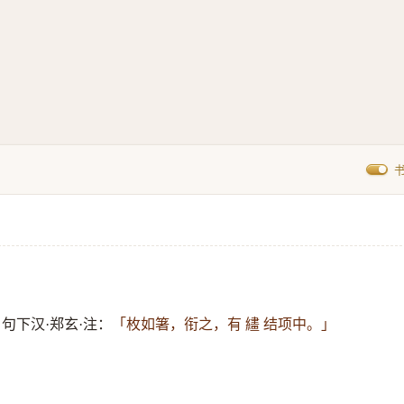
」
句下汉·郑玄·注：
「枚如箸，衔之，有 繣 结项中。」