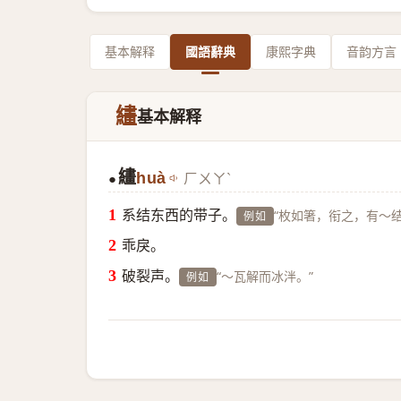
基本解释
國語辭典
康熙字典
音韵方言
繣
基本解释
繣
huà
ㄏㄨㄚˋ
●
系结东西的带子。
“枚如箸，衔之，有～结
例如
乖戾。
破裂声。
“～瓦解而冰泮。”
例如