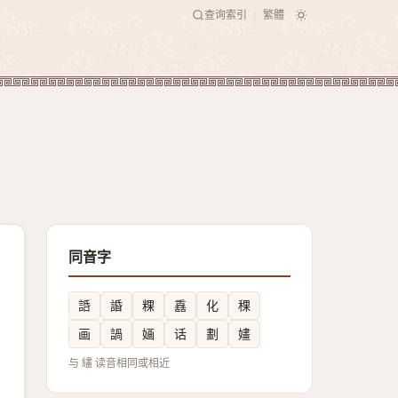
查询索引
繁體
|
同音字
䛡
諙
粿
舙
化
稞
画
諣
婳
话
劃
嫿
与 繣 读音相同或相近