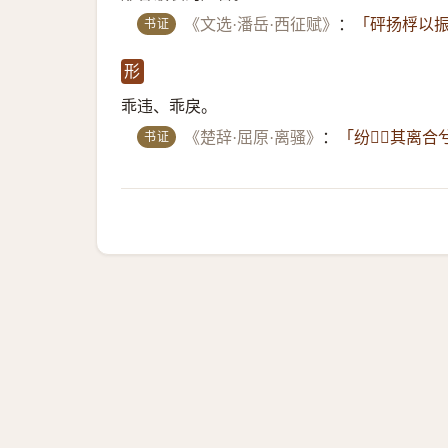
书证
《文选·潘岳·西征赋》
：
「砰扬桴以振
形
乖违、乖戾。
书证
《楚辞·屈原·离骚》
：
「纷𦇎𦇎其离