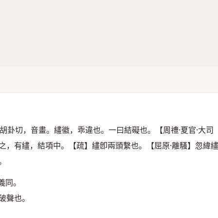
胡卦切，音畫。繣徽，乖違也。一曰結礙也。【周禮·夏官·大司
之，有繣，結項中。【疏】繣卽兩頭繫也。【屈原·離騷】忽緯
。
義同。
破聲也。