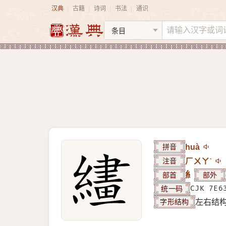
汉典
古籍
诗词
书法
通识
|
|
|
|
拼音
huà
注音
ㄏㄨㄚˋ
部首
糹
部外
统一码
CJK 7E6
字形结构
左右结