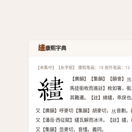
繣
康熙字典
【未集中】【糸字部】 康熙笔画：18 部外笔画：12
【廣韻】【集韻】【韻會】
𠀤
馬徒銜枚而進註】枚如箸，銜
其難遷。【註】緯繣，乖戾也
又【廣韻】呼麥切【集韻】胡麥切，
音劃。
𠀤
又【潘岳·西征賦】繣瓦解而冰泮。【註】繣，
又【集韻】忽麥切，音㦎。義同。