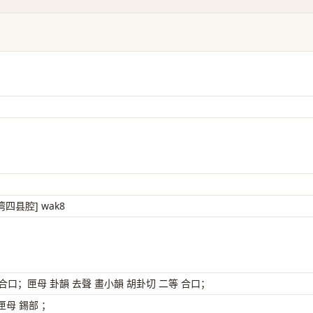
台湾四县腔] wak8
 合口；匣母 卦韻 去聲 畫小韻 胡卦切 二等 合口；
母 錫部 ；