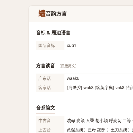
繣
音韵方言
音标 & 周边语言
国际音标
xuɑ˥˧
方言读音
（旧版简文）
广东话
waak6
客家话
[海陆腔] wak8 [客英字典] vak8 [
音系简文
中古音
曉母 麥韻 入聲 剨小韻 呼麥切 二等
上古音
黄侃系统：匣母 錫部 ；王力系统：匣