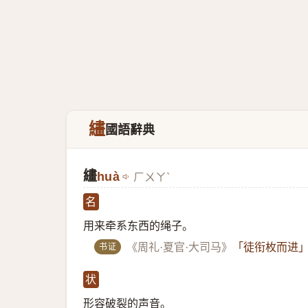
繣
國語辭典
繣
huà
ㄏㄨㄚˋ
名
用来牵系东西的绳子。
书证
《周礼·夏官·大司马》
「徒衔枚而进
状
形容破裂的声音。