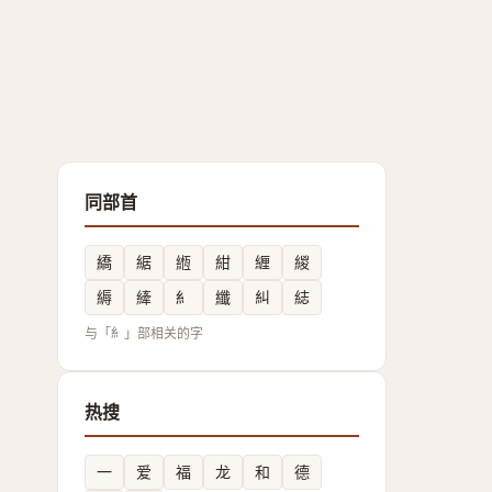
同部首
繑
䋧
緪
紺
緾
緵
縟
縴
糹
纖
糾
綕
与「糹」部相关的字
热搜
一
爱
福
龙
和
德