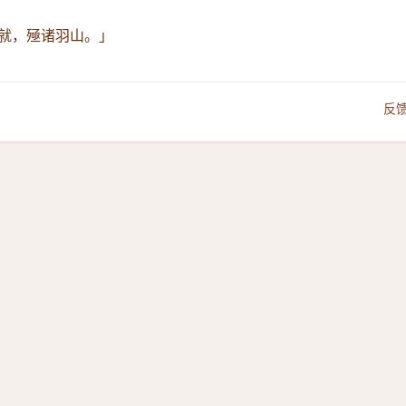
就，殛诸羽山。」
反