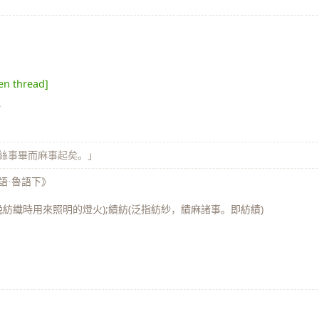
en thread]
》
，絲事畢而麻事起矣。」
語·魯語下》
(夜晚紡織時用來照明的燈火);績紡(泛指紡紗，績麻諸事。即紡績)