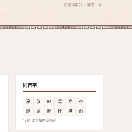
查询索引
繁體
|
同音字
漃
瞉
継
蘎
摖
齐
鲫
蘮
鰶
悸
䶓
蓟
与 績 读音相同或相近