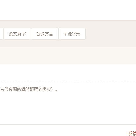
说文解字
音韵方言
字源字形
古代夜間紡織時照明的燈火）。
反