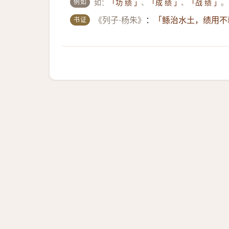
例如
如：
、
、
。
「功 绩 」
「成 绩 」
「战 绩 」
书证
《列子·杨朱》
：
「鲧治水土，绩用不