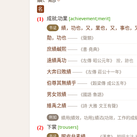
績、勣
jì
名
成就;功業
[achievement;merit]
书证
績，功也，又，業也，又，事也，
勣，功也
——
《聲類》
庶績鹹熙
——
《書·堯典》
遠績禹功
——
《左傳·昭公元年》
按，跡也
大奔曰敗績
——
《左傳·莊公十一年》
伯尊其無績乎
——
《穀梁傳·成公五年》
男女效績
——
《國語·魯語》
維禹之績
——
《詩·大雅·文王有聲》
例如
績用(績效，功用);績迒(功效，工作的成績
下裳
[trousers]
书证
賜皮弁素績
——
《漢書》
顏師古注