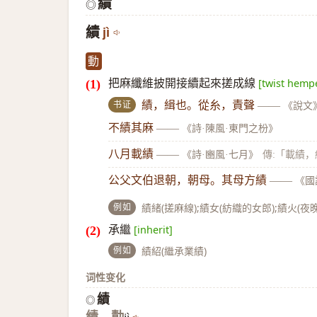
績
◎
績
jì
動
把麻纖維披開接續起來搓成線
[twist hemp
书证
績，緝也。從糸，責聲
——
《說文
不績其麻
——
《詩·陳風·東門之枌》
八月載績
——
《詩·豳風·七月》
傳:「載績
公父文伯退朝，朝母。其母方績
——
《國
例如
績緒(搓麻線);績女(紡織的女郎);績火
承繼
[inherit]
例如
績紹(繼承業績)
词性变化
績
◎