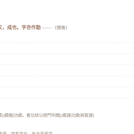
又，成也。字亦作勣
——
《爾雅》
);績閥(功績。書功狀以榜門叫閥);績謀(功勳與智謀)
:素績，謂素裳也。朱衣而素裳