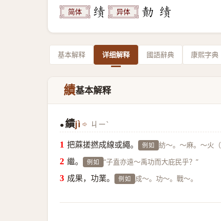
简体
异体
基本解释
详细解释
國語辭典
康熙字典
績
基本解释
績
jì
ㄐㄧˋ
●
把蔴搓撚成線或繩。
紡～。～麻。～火（
例如
繼。
“子盍亦遠～禹功而大庇民乎？”
例如
成果，功業。
成～。功～。戰～。
例如