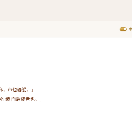
。
其麻，市也婆娑。」
蚕 绩 而后成者也。」