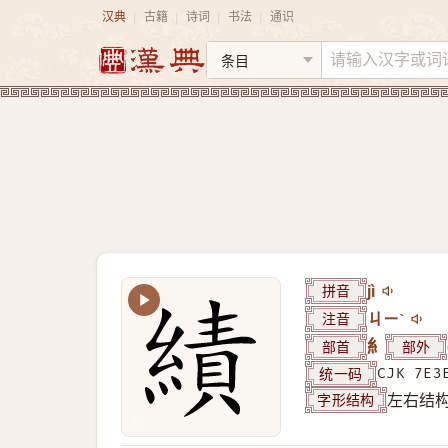
汉典
古籍
诗词
书法
通识
|
|
|
|
拼音
jì
注音
ㄐㄧˋ
部首
糹
部外
统一码
CJK 7E3
字形结构
左右结