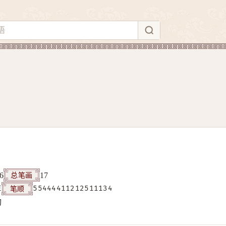
总笔画
6
17
笔顺
E
55444411212511134
构