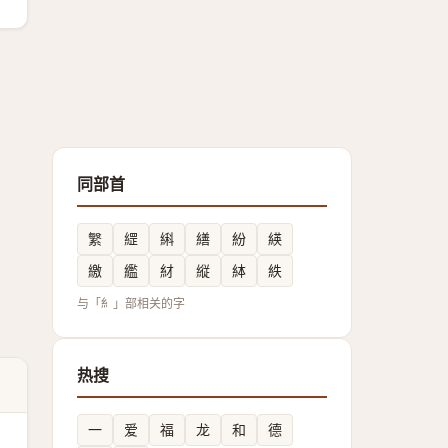
同部首
䌓
䌉
䌀
繕
紛
緓
繳
繿
䊷
縦
絊
紩
与「糹」部相关的字
热搜
一
爱
福
龙
和
德