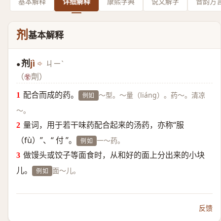
基本解释
详细解释
康熙字典
说文解字
音韵方
剂
基本解释
剂
jì
ㄐㄧˋ
●
（
劑）
配合而成的药。
～型。～量（liáng）。药～。清凉
例如
～。
量词，用于若干味药配合起来的汤药，亦称“服
（fù）”、“ 付 ”。
一～药。
例如
做馒头或饺子等面食时，从和好的面上分出来的小块
儿。
面～儿。
例如
反馈