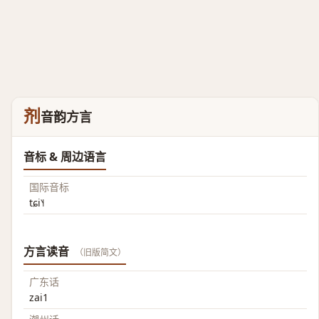
剂
音韵方言
音标 & 周边语言
国际音标
tɕi˥˧
方言读音
（旧版简文）
广东话
zai1