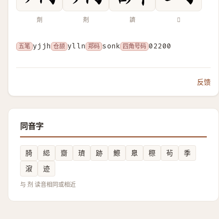
劑
剤
䜞
𠜸
五笔
yjjh
仓颉
ylln
郑码
sonk
四角号码
02200
反馈
同音字
䐀
䋟
齌
璾
跡
鰶
臮
穄
茍
季
漃
迹
与 剂 读音相同或相近