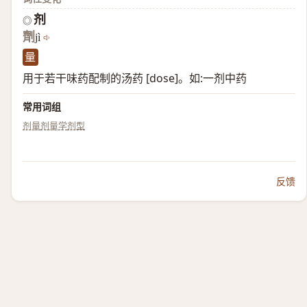
剂
◎
劑
jì
量
用于若干味药配制的汤药 [dose]。如:一剂中药
常用词组
剂量
剂量学
剂型
反馈