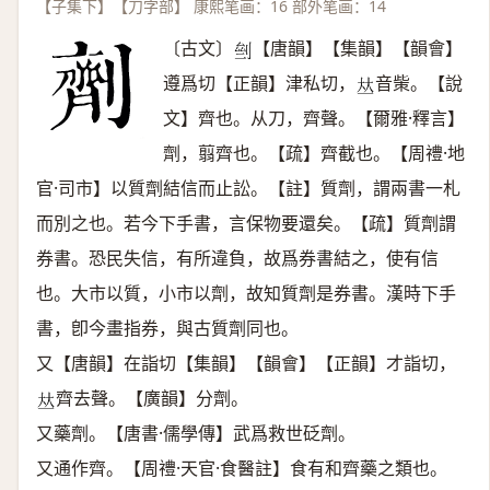
【子集下】【刀字部】 康熙笔画：16 部外笔画：14
〔古文〕
【唐韻】【集韻】【韻會】
𠜸
遵爲切【正韻】津私切，
音㭰。【說
𠀤
文】齊也。从刀，齊聲。【爾雅·釋言】
劑，翦齊也。【疏】齊截也。【周禮·地
官·司市】以質劑結信而止訟。【註】質劑，謂兩書一札
而別之也。若今下手書，言保物要還矣。【疏】質劑謂
券書。恐民失信，有所違負，故爲券書結之，使有信
也。大市以質，小市以劑，故知質劑是券書。漢時下手
書，卽今畫指券，與古質劑同也。
又【唐韻】在詣切【集韻】【韻會】【正韻】才詣切，
齊去聲。【廣韻】分劑。
𠀤
又藥劑。【唐書·儒學傳】武爲救世砭劑。
又通作齊。【周禮·天官·食醫註】食有和齊藥之類也。