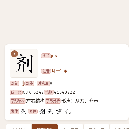
拼音
jì
注音
ㄐㄧˋ
刂
部首
部外
总笔画
2
8
统一码
CJK 5242
笔顺
41343222
字形结构
字形分析
左右结构
形声；从刀、齐声
繁体
异体