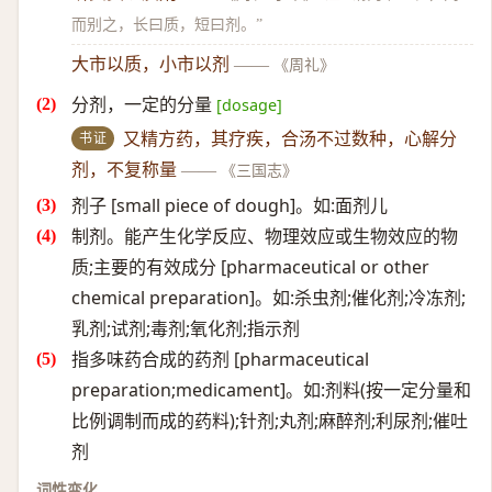
而别之，长曰质，短曰剂。”
大市以质，小市以剂
——
《周礼》
分剂，一定的分量
[dosage]
书证
又精方药，其疗疾，合汤不过数种，心解分
剂，不复称量
——
《三国志》
剂子 [small piece of dough]。如:面剂儿
制剂。能产生化学反应、物理效应或生物效应的物
质;主要的有效成分 [pharmaceutical or other
chemical preparation]。如:杀虫剂;催化剂;冷冻剂;
乳剂;试剂;毒剂;氧化剂;指示剂
指多味药合成的药剂 [pharmaceutical
preparation;medicament]。如:剂料(按一定分量和
比例调制而成的药料);针剂;丸剂;麻醉剂;利尿剂;催吐
剂
词性变化