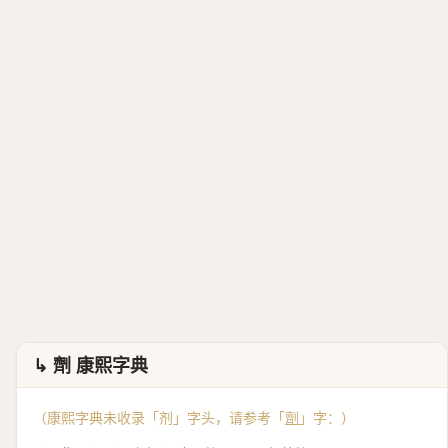
↳ 劑 康熙字典
（康熙字典未收录「剂」字头，请参考「
劑
」字：）