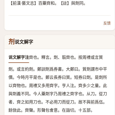
【前漢·藝文志】百藥齊和。【註】與劑同。
反馈
剂
说文解字
说文解字注
齊也。
釋言。劑、翦齊也。按周禮或言質
劑。或言約劑。鄭訓劑爲券書。大鄭曰。質劑謂市中平
價。今時月平是也。鄭云長券曰質。短券曰劑。是劑所
以齊物也。周禮又多用齊字。亨人注。齊多少之量。此
與劑義不同。今人藥劑字乃周禮之齊字也。
从刀。
從刀
者、齊之如用刀也。不必用刀而從刀。故不與前爲伍。
餘倣此。
齊聲。
形聲包㑹意。在詣切。十五部。