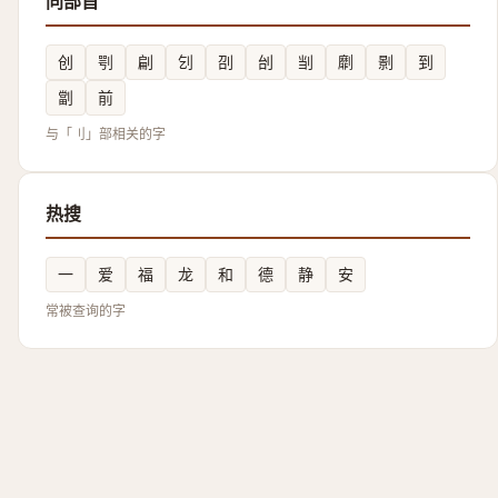
同部首
创
㓵
㓲
刉
刟
刣
㓥
劘
㔀
到
劏
前
与「刂」部相关的字
热搜
一
爱
福
龙
和
德
静
安
常被查询的字