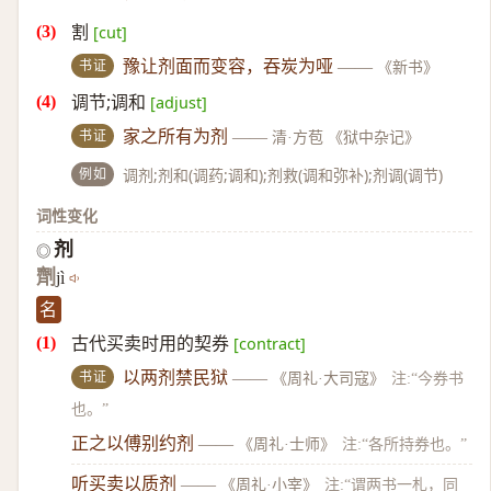
割
[cut]
书证
豫让剂面而变容，吞炭为哑
——
《新书》
调节;调和
[adjust]
书证
家之所有为剂
——
清·方苞 《狱中杂记》
例如
调剂;剂和(调药;调和);剂救(调和弥补);剂调(调节)
词性变化
剂
◎
劑
jì
名
古代买卖时用的契券
[contract]
书证
以两剂禁民狱
——
《周礼·大司寇》
注:“今券书
也。”
正之以傅别约剂
——
《周礼·士师》
注:“各所持券也。”
听买卖以质剂
——
《周礼·小宰》
注:“谓两书一札，同