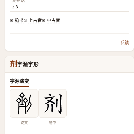
潮州话
zi3
韵书
上古音
中古音
反馈
剂
字源字形
字源演变
说文
楷书