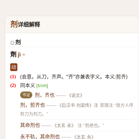
剂
详细解释
剂
◎
劑
jì
动
(会意。从刀，齐声。“齐”亦兼表字义。本义:剪齐)
同本义
[trim]
书证
剂，齐也
——
《说文》
剂，剪齐也
——
《后汉书·刘梁传》注
郭璞注:“南方人呼
剪刀为剂刀。”
其命剂也
——
《太玄·永》
注:“剪绝也。”
永不轨，其命剂也
——
《太玄·永》