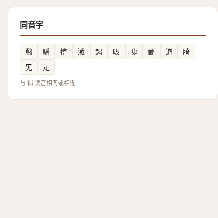
同音字
蠽
龮
㨳
㵶
鍻
昅
啑
䣠
䜞
䐀
旡
龰
与 偈 读音相同或相近