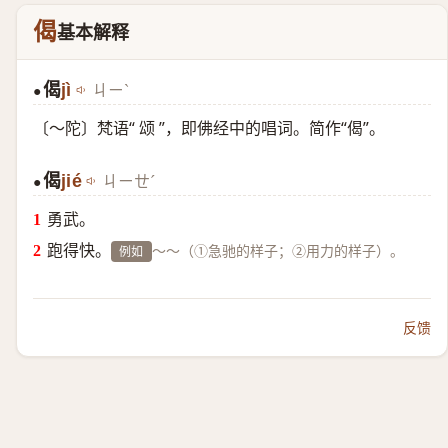
偈
基本解释
偈
jì
ㄐㄧˋ
●
〔～陀〕梵语“ 颂 ”，即佛经中的唱词。简作“偈”。
偈
jié
ㄐㄧㄝˊ
●
勇武。
跑得快。
～～（①急驰的样子；②用力的样子）。
例如
反馈