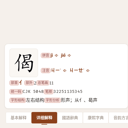
拼音
jì
jié
注音
ㄐㄧˋ
ㄐㄧㄝˊ
亻
部首
部外
总笔画
2
11
统一码
CJK 5048
笔顺
32251135345
字形结构
字形分析
左右结构
形声；从亻、曷声
基本解释
详细解释
國語辭典
康熙字典
音韵方