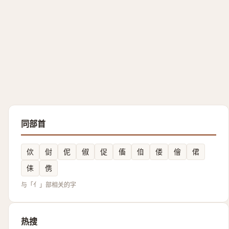
同部首
佽
傠
伲
俶
促
傗
㑑
偻
儈
侰
㑍
㑺
与「亻」部相关的字
热搜