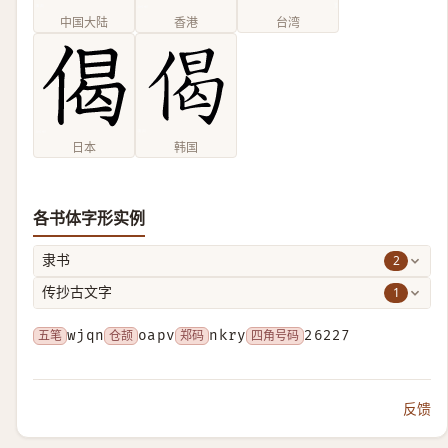
中国大陆
香港
台湾
日本
韩国
各书体字形实例
2
隶书
1
传抄古文字
五笔
wjqn
仓颉
oapv
郑码
nkry
四角号码
26227
反馈