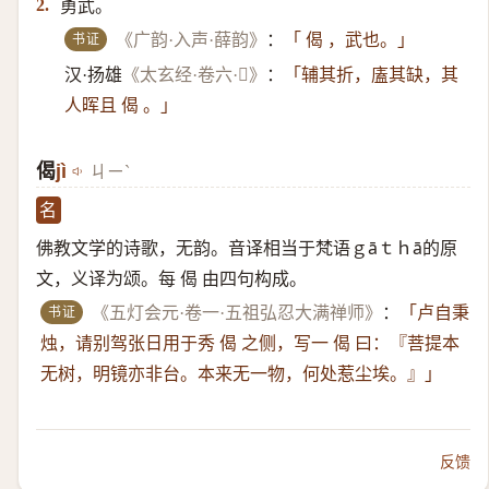
勇武。
2.
书证
《广韵·入声·薛韵》
：
「 偈 ，武也。」
汉·扬雄
《太玄经·卷六·𫔵》
：
「辅其折，廅其缺，其
人晖且 偈 。」
偈
jì
ㄐㄧˋ
名
佛教文学的诗歌，无韵。音译相当于梵语ｇāｔｈā的原
文，义译为颂。每 偈 由四句构成。
书证
《五灯会元·卷一·五祖弘忍大满禅师》
：
「卢自秉
烛，请别驾张日用于秀 偈 之侧，写一 偈 曰：『菩提本
无树，明镜亦非台。本来无一物，何处惹尘埃。』」
反馈