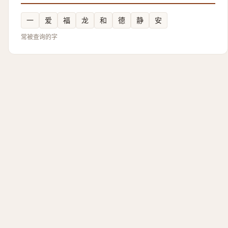
一
爱
福
龙
和
德
静
安
常被查询的字