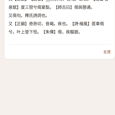
𠀤
泉賦】度三巒兮偈棠梨。【師古曰】偈與憩通。
又偈句。釋氏詩詞也。
又【正韻】奇熱切，音朅。疾也。【詩·檜風】匪車偈
兮。叶上發下怛。【朱傳】偈，疾驅貌。
反馈