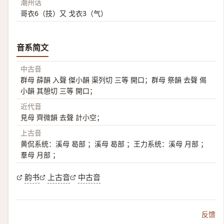
潮州话
哥衣6（技）又 戈衣3（气）
音系简文
中古音
群母 薛韻 入聲 傑小韻 渠列切 三等 開口；群母 祭韻 去聲 偈
小韻 其憩切 三等 開口；
近代音
見母 齊微韻 去聲 計小空；
上古音
黄侃系统：溪母 曷部 ；溪母 曷部 ；王力系统：溪母 月部 ；
羣母 月部 ；
韵书
上古音
中古音
反馈