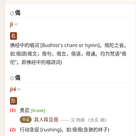
偈
◎
jì
名
佛经中的唱词 [Budhist's chant or hymn]。偈陀之省。
如:偈颂(偈文，偈句，偈言，偈语，偈诵。均为梵语“偈
佗”。即佛经中的唱颂词)
偈
◎
jié
形
勇武
[brave]
书证
其人晖且偈
——
汉·扬雄 《太玄·阙》
行动急促 [rushing]。如:偈偈(急驰的样子)