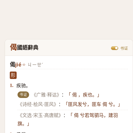
偈
國語辭典
书证
偈
jié
ㄐㄧㄝˊ
形
疾驰。
1.
书证
《广雅·释诂》
：
「 偈 ，疾也。」
《诗经·桧风·匪风》
：
「匪风发兮，匪车 偈 兮。」
《文选·宋玉·高唐赋》
：
「 偈 兮若驾驷马，建羽
旗。」