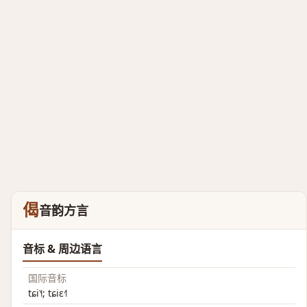
偈
音韵方言
音标 & 周边语言
国际音标
tɕi˥˧; tɕiɛ˧˥