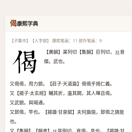
偈
康熙字典
【子集中】【人字部】 康熙笔画：11 部外笔画：9
【廣韻】渠列切【集韻】巨列切，
音
𠀤
傑。武也。
又偈偈，用力貌。【莊子·天道篇】偈偈乎揭仁義。
又【揚子·太玄經】輔其折，廅其闕，其人暉且偈。
又武貌。與竭通。
又郅偈，竿也。【揚雄·甘泉賦】夫何旟旐，郅偈之旖旎
也。
又【集韻】【韻會】
其例切，音堨。息也。【揚雄·甘