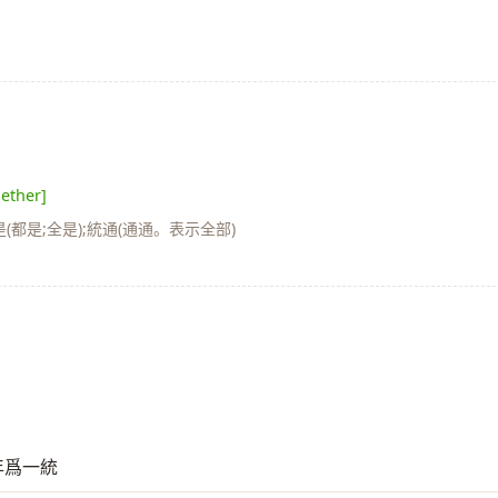
gether]
(都是;全是);統通(通通。表示全部)
九年爲一統