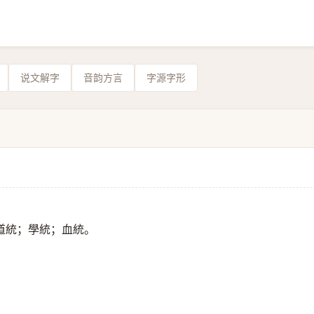
说文解字
音韵方言
字源字形
道統；學統；血統。