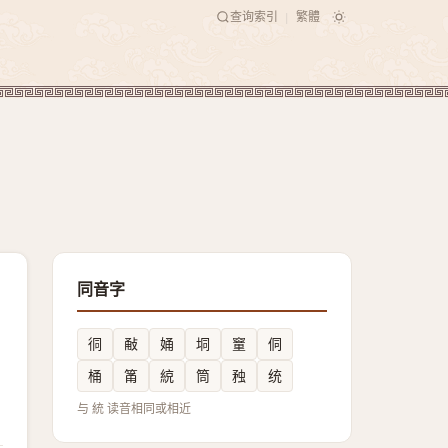
查询索引
繁體
|
同音字
㣚
㪌
㛚
垌
䆹
侗
桶
筩
綂
筒
䂈
统
与 統 读音相同或相近