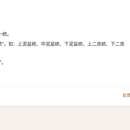
一統。
統”。如：上泥盆統、中泥盆統、下泥盆統、上二迭統、下二迭
”。
反