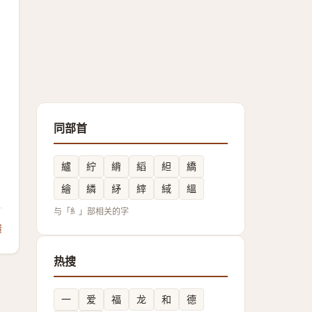
同部首
纑
紵
䋳
縚
䋎
繑
繪
繗
䋒
縡
緎
縕
与「糹」部相关的字
馈
热搜
一
爱
福
龙
和
德