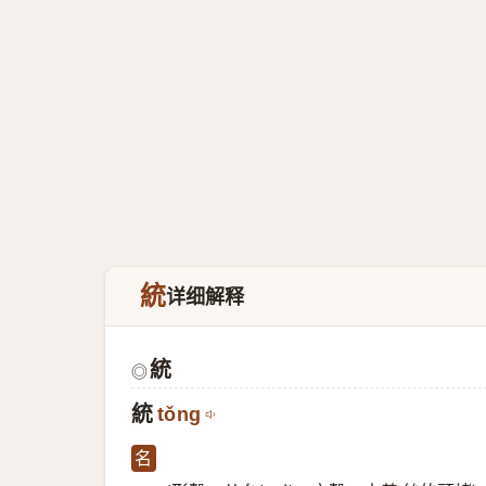
統
详细解释
統
◎
統
tǒng
名