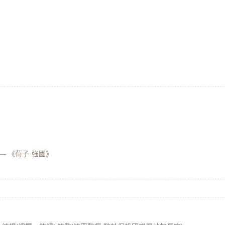
—
《荀子·強國》