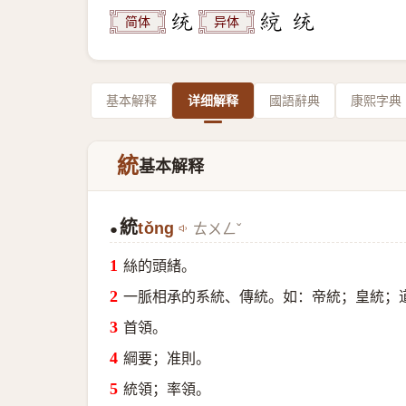
简体
异体
基本解释
详细解释
國語辭典
康熙字典
統
基本解释
統
tǒng
ㄊㄨㄥˇ
●
絲的頭緒。
一脈相承的系統、傳統。如：帝統；皇統；
首領。
綱要；准則。
統領；率領。