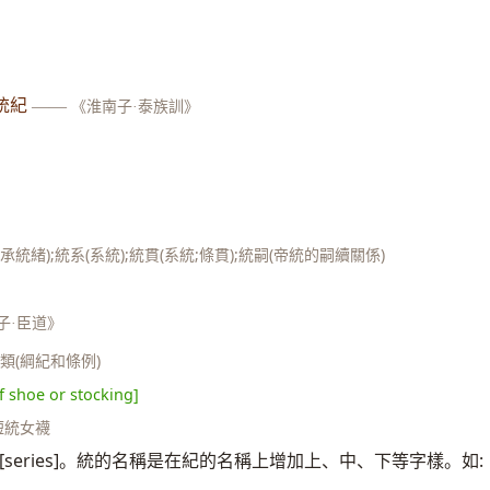
統紀
——
《淮南子·泰族訓》
承統緒);統系(系統);統貫(系統;條貫);統嗣(帝統的嗣續關係)
子·臣道》
統類(綱紀和條例)
f shoe or stocking]
;短統女襪
 [series]。統的名稱是在紀的名稱上增加上、中、下等字樣。如: