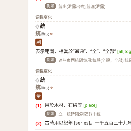
例如
統出(泄露出去);統漏(泄露)
词性变化
統
◎
統
tǒng
副
表示範圍，相當於“通通”、“全”、“全部”
[all;to
例如
這些東西統歸你用;統體(全體，全部);統是
词性变化
統
◎
統
tǒng
量
用於木材、石碑等
[piece]
例如
立一統碑碣;碑碣數十統
古時用以紀年 [series]。一千五百三十