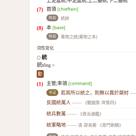
上泥盆統;中泥盆統;上二疊統;下二疊統
首領
[chieftain]
例如
統帥
本
[base]
例如
萬物之統(萬物之本)
词性变化
統
◎
統
tǒng
動
主管;率領
[command]
书证
若其所以統之，則無以異於桀紂
—
反國統萬人
——
《戰國策·齊策四》
統兵數萬
——
《資治通鑑》
統軍略地
——
清·邵長蘅 《青門剩稿》