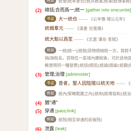
例如
統會(統率會合);統兵數萬;統事(統理事務
總括;合而爲一;統一
[gather into one;unite]
书证
大一統也
——
《公羊傳·隱公元年》
統楫羣元
——
《漢書·兒寬傳》
統大魁以爲笙
——
《文選·潘岳·笙賦》
例如
一統(統一);統稅(貨物總納稅一次，其餘
捐(捐稅名。貨物在一區域內繳稅後，可於該地區內
概使用同一種發票);統括(總括);統論(總論):統觀(
管理;治理
[administer]
书证
昔者，聖人因陰陽以統天地
——
《
例如
統內(管轄範圍之內);統和(統理協和);統治
猶“通”
穿通
[pass;link]
例如
統院(相互穿通的前後院)
泄露
[leak]