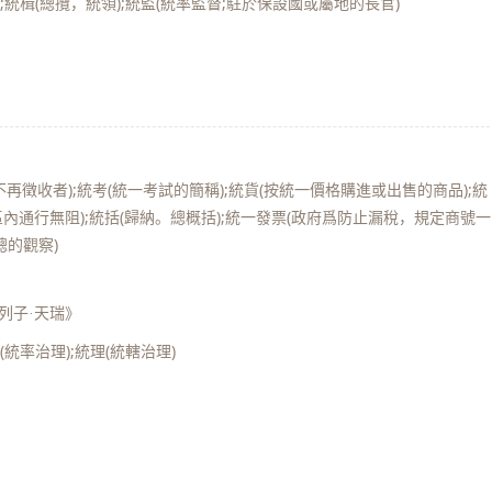
);統楫(總攬，統領);統監(統率監督;駐於保設國或屬地的長官)
不再徵收者);統考(統一考試的簡稱);統貨(按統一價格購進或出售的商品);統
通行無阻);統括(歸納。總概括);統一發票(政府爲防止漏稅，規定商號一
總的觀察)
列子·天瑞》
(統率治理);統理(統轄治理)