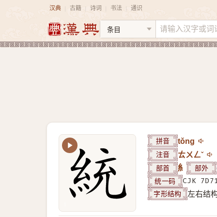
汉典
古籍
诗词
书法
通识
|
|
|
|
拼音
tǒng
注音
ㄊㄨㄥˇ
部首
糹
部外
统一码
CJK 7D7
字形结构
左右结