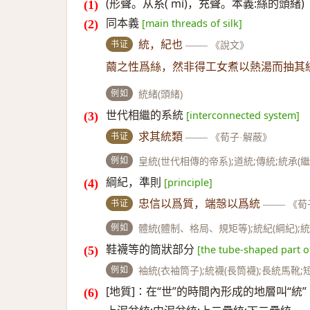
(形聲。从糸( mì)，充聲。本義:絲的頭緒)
同本義
[main threads of silk]
书证
統，紀也
——
《說文》
繭之性爲絲，然非得工女煮以熱湯而抽其
例如
統緒(頭緒)
世代相繼的系統
[interconnected system]
书证
求其統類
——
《荀子·解蔽》
例如
皇統(世代相傳的帝系);道統;傳統;統承(繼
綱紀，準則
[principle]
书证
忠信以爲質，端愨以爲統
——
《荀
例如
體統(體制、格局、規矩等);統紀(綱紀);
鞋襪等的筒狀部分
[the tube-shaped part o
例如
袖統(衣袖筒子);統襪(長筒襪);長統馬靴
[地質]∶在“世”的時間內形成的地層叫“統”