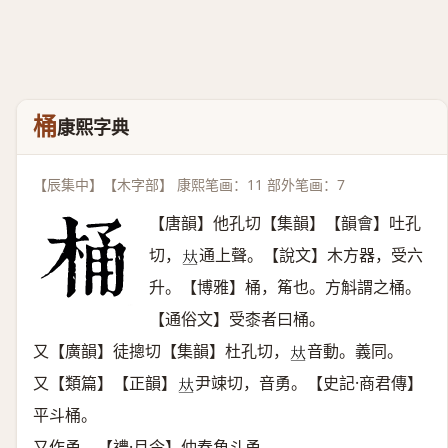
桶
康熙字典
【辰集中】【木字部】 康熙笔画：11 部外笔画：7
【唐韻】他孔切【集韻】【韻會】吐孔
切，
通上聲。【說文】木方器，受六
𠀤
升。【博雅】桶，䇶也。方斛謂之桶。
【通俗文】受桼者曰桶。
又【廣韻】徒摠切【集韻】杜孔切，
音動。義同。
𠀤
又【類篇】【正韻】
尹竦切，音勇。【史記·商君傳】
𠀤
平斗桶。
又作甬。【禮·月令】仲春角斗甬。