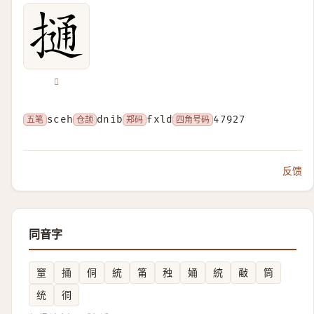
𢳟
五笔
sceh
仓颉
dnib
郑码
fxld
四角号码
47927
反馈
同音字
䆹
捅
侗
統
筩
䂈
㛚
綂
㪌
筒
统
㣚