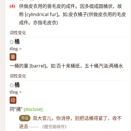
供做皮衣用的兽毛皮的成件。因多缀成圆桶状，故
称 [cylindrical fur]。如:皮衣桶子(供做皮衣用的毛皮
成件。亦指毛皮衣)
词性变化
桶
◎
tǒng
量
一桶的量 [barrel]。如:百十来桶纸，五十桶汽油;两桶水
词性变化
桶
◎
tǒng
动
同“捅”
[disclose]
书证
晁大官儿，你消停，别把话桶得紧了，收不
进去
——
《醒世姻缘传》