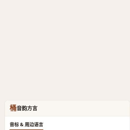
桶
音韵方言
音标 & 周边语言