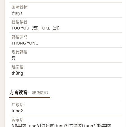
国际音标
tʰuŋ˨˩˦
日语读音
TOU YOU（音） OKE（訓）
韩语罗马
THONG YONG
现代韩语
통
越南语
thùng
方言读音
（旧版简文）
广东话
tung2
客家话
[梅县腔] tung3 [海陆腔] tung3 [东莞腔] tung3 [陆丰腔]