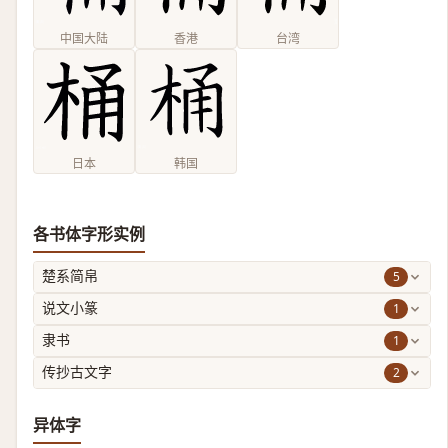
中国大陆
香港
台湾
日本
韩国
各书体字形实例
5
楚系简帛
1
说文小篆
1
隶书
2
传抄古文字
异体字