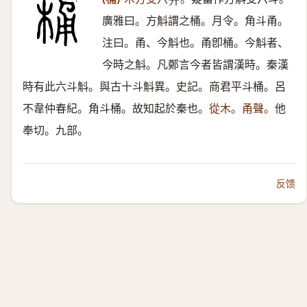
𦫵
廣雅曰。方斛謂之桶。月令。角斗甬。
注曰。甬、今斛也。甬卽桶。今斛者、
今時之斛。凡鄭言今者皆謂漢時。秦漢
時有此六斗斛。與古十斗斛異。史記。商君平斗桶。呂
不韋仲春紀。角斗桶。故知起於秦也。
從木。甬聲。
他
奉切。九部。
反馈