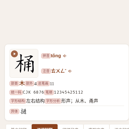
拼音
tǒng
注音
ㄊㄨㄥˇ
木
部首
部外
总笔画
4
11
统一码
CJK 6876
笔顺
12345425112
字形结构
字形分析
左右结构
形声；从木、甬声
异体