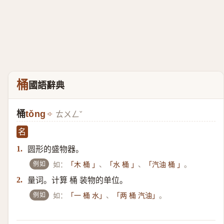
桶
國語辭典
桶
tǒng
ㄊㄨㄥˇ
名
圆形的盛物器。
1.
例如
如：
、
、
。
「木 桶 」
「水 桶 」
「汽油 桶 」
量词。计算 桶 装物的单位。
2.
例如
如：
、
。
「一 桶 水」
「两 桶 汽油」