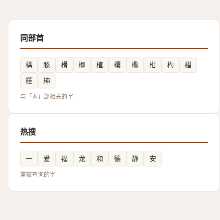
同部首
構
榺
榾
楖
楦
欜
㰖
柑
杓
槥
樦
枾
与「木」部相关的字
热搜
一
爱
福
龙
和
德
静
安
常被查询的字