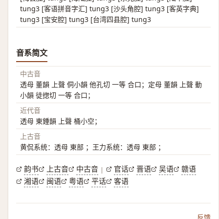
tung3 [客语拼音字汇] tung3 [沙头角腔] tung3 [客英字典]
tung3 [宝安腔] tung3 [台湾四县腔] tung3
音系简文
中古音
透母 董韻 上聲 侗小韻 他孔切 一等 合口；定母 董韻 上聲 動
小韻 徒揔切 一等 合口；
近代音
透母 東鍾韻 上聲 桶小空；
上古音
黄侃系统：透母 東部 ；王力系统：透母 東部 ；
韵书
上古音
中古音
官话
晋语
吴语
赣语
|
湘语
闽语
粤语
平话
客语
反馈