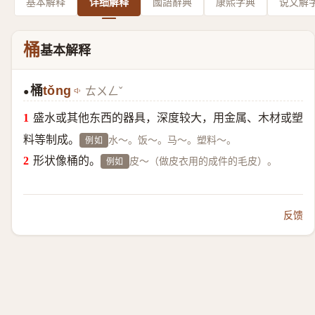
基本解释
详细解释
國語辭典
康熙字典
说文解
桶
基本解释
桶
tǒng
ㄊㄨㄥˇ
●
盛水或其他东西的器具，深度较大，用金属、木材或塑
料等制成。
水～。饭～。马～。塑料～。
例如
形状像桶的。
皮～（做皮衣用的成件的毛皮）。
例如
反馈