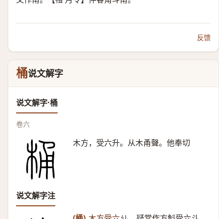
反馈
桶
说文解字
说文解字·桶
卷六
木方，受六升。从木甬聲。他奉切
说文解字注
(桶)
木方受六
。
疑當作方斛受六斗。