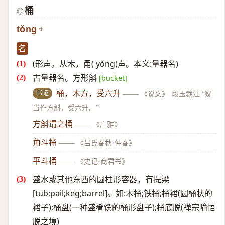
桶
◎
tǒng
名
(形声。从木，甬( yǒng)声。本义:量器名)
古量器名。方形斛
[bucket]
书证
桶，木方，受六升
——
《说文》
段玉裁注:“疑
当作方斛，受六升。”
方斛谓之桶
——
《广雅》
角斗桶
——
《吕氏春秋·仲春》
平斗桶
——
《史记·商君书》
盛水或其他东西的圆柱形容器，有提梁
[tub;pail;keg;barrel]。如:木桶;铁桶;桶裙(圆桶状的
裙子);桶盘(一种盛肴馔的桶形盘子);桶底脱(禅宗喻悟
脱之境)