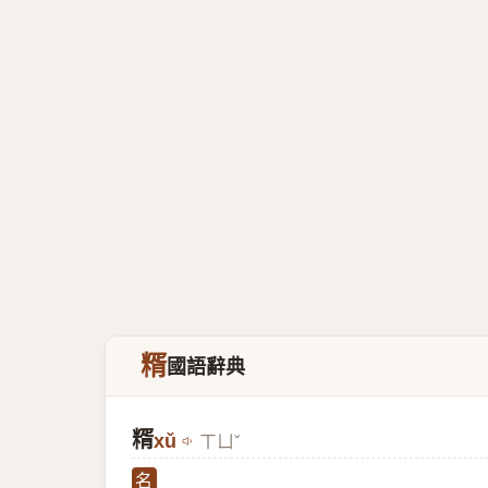
糈
國語辭典
糈
xǔ
ㄒㄩˇ
名