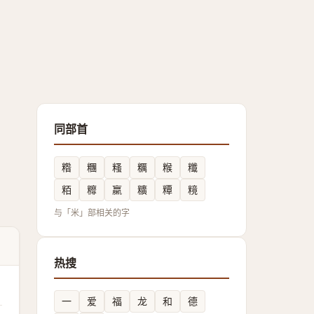
同部首
糌
糰
糔
糲
糇
䊱
粨
䊳
䊨
䊯
䊤
糡
与「米」部相关的字
热搜
一
爱
福
龙
和
德