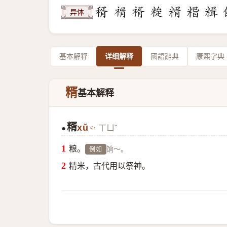
异体
基本解释
详细解释
國語辭典
康熙字典
糈
基本解释
糈
xǔ
ㄒㄩˇ
●
粮。
饷～。
例如
精米，古代用以祭神。