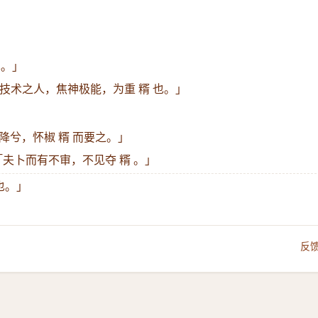
也。」
技术之人，焦神极能，为重 糈 也。」
降兮，怀椒 糈 而要之。」
「夫卜而有不审，不见夺 糈 。」
也。」
反