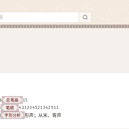
总笔画
6
15
笔顺
8
431234521342511
字形分析
构
形声；从米、胥声