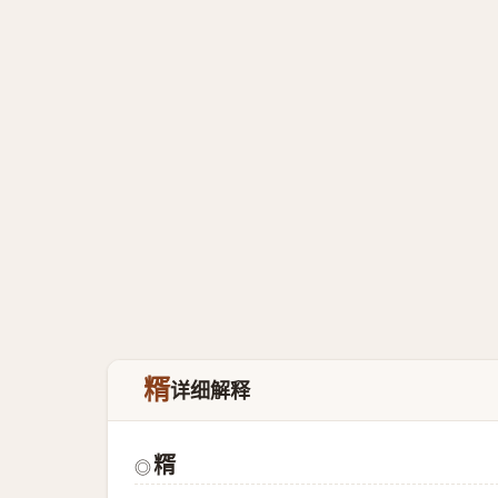
糈
详细解释
糈
◎