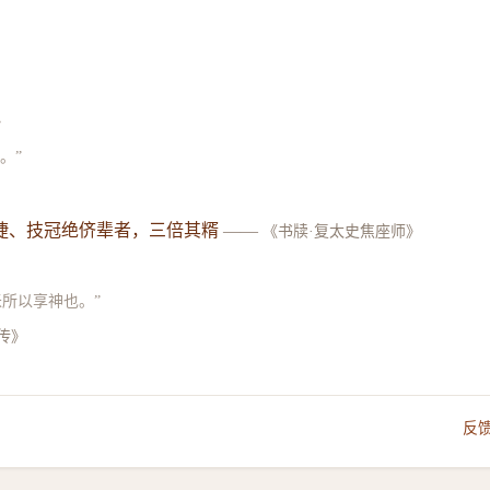
》
。”
捷、技冠绝侪辈者，三倍其糈
——
《书牍·复太史焦座师》
米所以享神也。”
传》
反