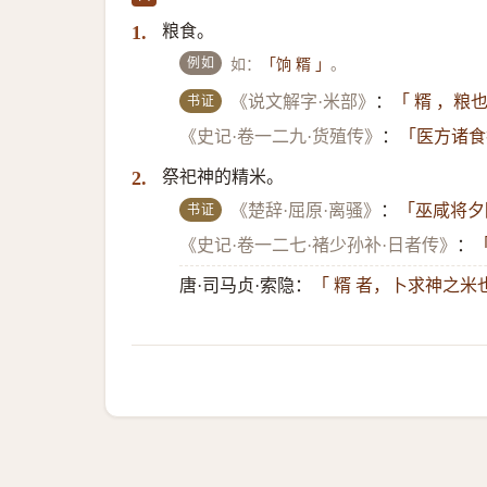
粮食。
1.
例如
如：
。
「饷 糈 」
书证
《说文解字·米部》
：
「 糈 ，粮
《史记·卷一二九·货殖传》
：
「医方诸食
祭祀神的精米。
2.
书证
《楚辞·屈原·离骚》
：
「巫咸将夕
《史记·卷一二七·褚少孙补·日者传》
：
唐·司马贞·索隐：
「 糈 者，卜求神之米