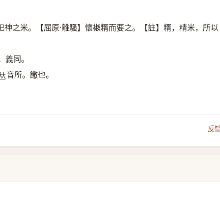
祀神之米。【屈原·離騷】懷椒糈而要之。【註】糈，精米，所以
。義同。
音所。饊也。
𠀤
反