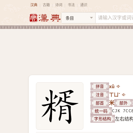
汉典
古籍
诗词
书法
通识
|
|
|
|
拼音
xǔ
注音
ㄒㄩˇ
部首
米
部外
统一码
CJK 7CC
字形结构
左右结