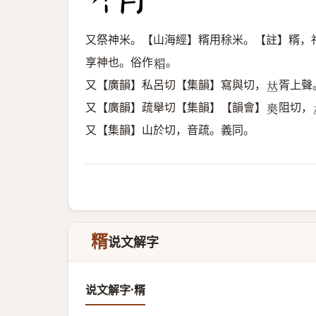
又祭神米。【山海經】糈用稌米。【註】糈，
享神也。俗作
。
𥺸
又【廣韻】私呂切【集韻】寫與切，
胥上聲
𠀤
又【廣韻】疏舉切【集韻】【韻會】
阻切，
𠁊
又【集韻】山於切，音疏。義同。
糈
说文解字
说文解字·糈