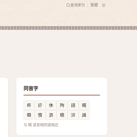
查询索引
繁體
|
同音字
㞰
訏
休
䧁
詡
稰
暊
㥠
滸
䅡
浒
諿
与 糈 读音相同或相近