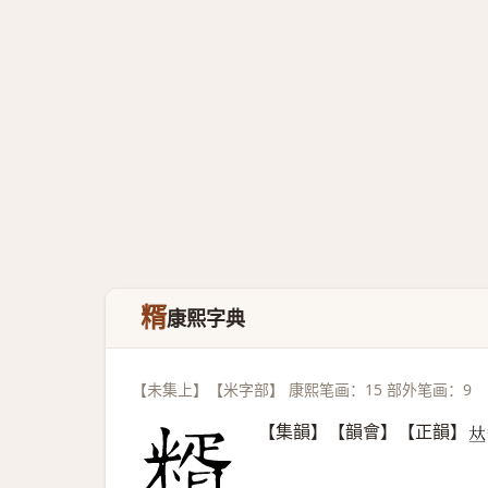
糈
康熙字典
【未集上】【米字部】 康熙笔画：15 部外笔画：9
【集韻】【韻會】【正韻】
𠀤