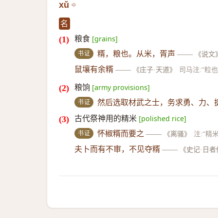
xǔ
名
粮食
[grains]
书证
糈，粮也。从米，胥声
——
《说文
鼠壤有余糈
——
《庄子·天道》
司马注:“粒也
粮饷
[army provisions]
书证
然后选取材武之士，务求勇、力、
古代祭神用的精米
[polished rice]
书证
怀椒糈而要之
——
《离骚》
注:“精
夫卜而有不审，不见夺糈
——
《史记·日者