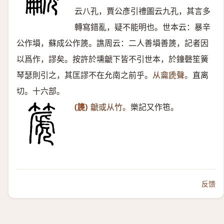
云八孔，賈公彥引禮圖云九孔，其言多
轉寫錯亂，疑不能明也。世本云：暴辛
公作塤，蘇成公作篪。譙周云：二人善塤善篪，記者因
以爲作，謬矣。按許於壎䶵下皆不引世本，於鐘磬笙簧
琴瑟則引之，其匡謬不在允南之前乎。
从龠虒聲。
直离
切。十六部。
(篪)
䶵或从竹。
樂記又作竾。
反馈