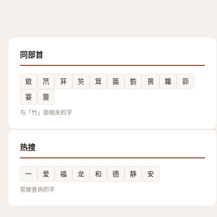
同部首
箃
笊
䈂
䇜
䇯
筁
箌
篑
籮
笷
䈉
篃
与「竹」部相关的字
热搜
一
爱
福
龙
和
德
静
安
常被查询的字