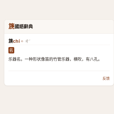
篪
國語辭典
篪
chí
ㄔˊ
名
乐器名。一种形状像笛的竹管乐器，横吹，有八孔。
反馈