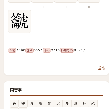
𥬌
𥰽
𪛌
𪛍
𪛔
五笔
trhm
仓颉
hhyn
郑码
mpih
四角号码
88217
反馈
同音字
竾
鍉
遲
坻
䶔
迟
遟
㞴
狋
耛