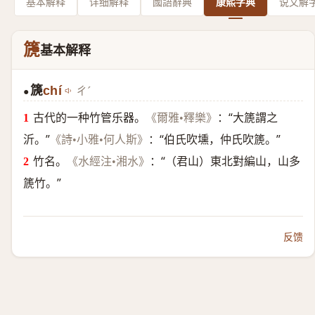
基本解释
详细解释
國語辭典
康熙字典
说文解
篪
基本解释
篪
chí
ㄔˊ
●
古代的一种竹管乐器。
：“大篪謂之
《爾雅•釋樂》
沂。”
：“伯氏吹壎，仲氏吹篪。”
《詩•小雅•何人斯》
竹名。
：“（君山）東北對編山，山多
《水經注•湘水》
篪竹。”
反馈