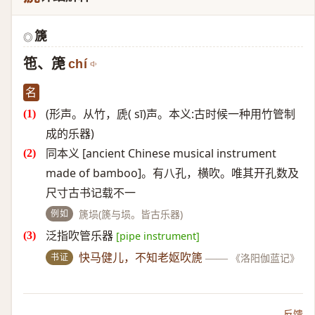
篪
◎
竾、箎
chí
名
(形声。从竹，虒( sī)声。本义:古时候一种用竹管制
成的乐器)
同本义 [ancient Chinese musical instrument
made of bamboo]。有八孔，横吹。唯其开孔数及
尺寸古书记载不一
例如
篪埙(篪与埙。皆古乐器)
泛指吹管乐器
[pipe instrument]
书证
快马健儿，不知老妪吹篪
——
《洛阳伽蓝记》
反馈