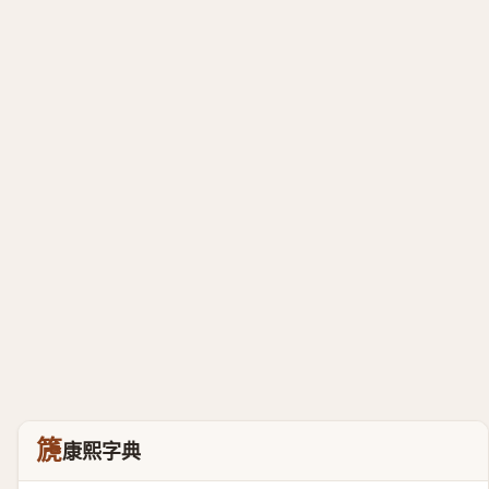
篪
康熙字典