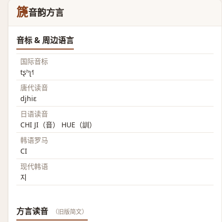
篪
音韵方言
音标 & 周边语言
国际音标
tʂʰʅ˧˥
唐代读音
djhiɛ
日语读音
CHI JI（音） HUE（訓）
韩语罗马
CI
现代韩语
지
方言读音
（旧版简文）