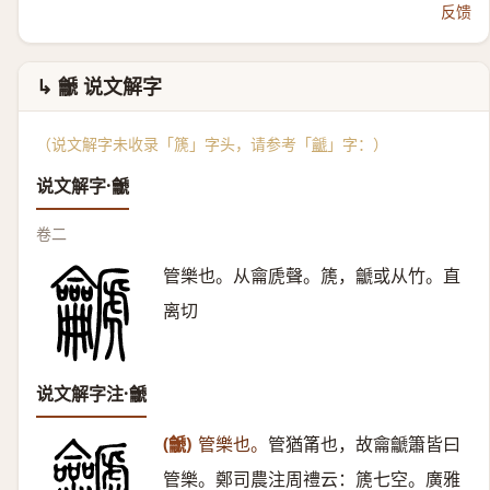
反馈
↳ 䶵 说文解字
（说文解字未收录「篪」字头，请参考「
䶵
」字：）
说文解字·䶵
卷二
管樂也。从龠虒聲。篪，䶵或从竹。直
离切
说文解字注·䶵
(䶵)
管樂也。
管猶筩也，故龠䶵簫皆曰
管樂。鄭司農注周禮云：篪七空。廣雅