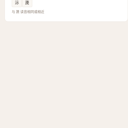
沶
箎
与 篪 读音相同或相近