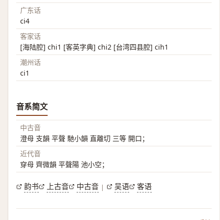
广东话
ci4
客家话
[海陆腔] chi1 [客英字典] chi2 [台湾四县腔] cih1
潮州话
ci1
音系简文
中古音
澄母 支韻 平聲 馳小韻 直離切 三等 開口；
近代音
穿母 齊微韻 平聲陽 池小空；
韵书
上古音
中古音
吴语
客语
|