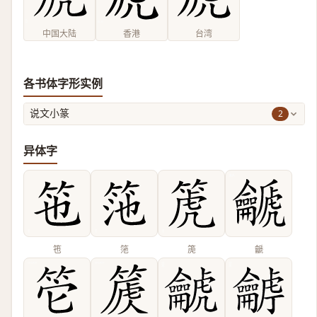
中国大陆
香港
台湾
各书体字形实例
2
说文小篆
异体字
竾
筂
箎
䶵