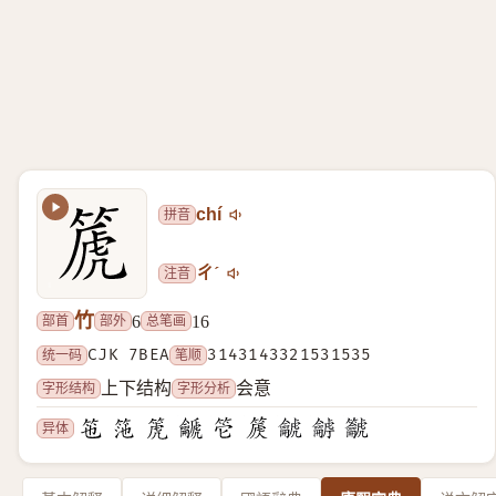
拼音
chí
注音
ㄔˊ
竹
部首
部外
总笔画
6
16
统一码
CJK 7BEA
笔顺
3143143321531535
字形结构
字形分析
上下结构
会意
异体