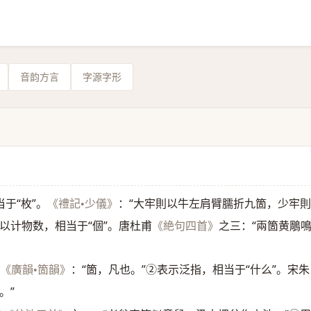
音韵方言
字源字形
于“枚”。
：“大牢則以牛左肩臂臑折九箇，少牢
《禮記•少儀》
以计物数，相当于“個”。唐杜甫
之三：“兩箇黄鵰
《絶句四首》
。
：“箇，凡也。”②表示泛指，相当于“什么”。宋朱
《廣韻•箇韻》
。”