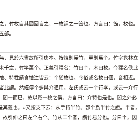
之，竹枚自其圜圍言之，一枚謂之一箇也。方言曰：箇，枚也。
五部。
無，見於六書故所引唐本。按竝則爲竹，單則爲个。竹字象林立
木千章，竹竿萬个。正義引釋名：竹曰个，木曰枚。今釋名佚此
禮、特牲饋食禮注皆云：个猶枚也。今俗或名枚曰個，音相近。
者此讀。然經傳个多與介通用。左氏或云一个行李，或云一介行
，閒一而巳，故以爲一枚之偁。方言曰：介特也是也。閒之外必
是其義也。○又按支下云：从手持半竹。卽个爲半竹之證。半者
，故引伸之曰左个右个。竹从二个者，謂竹易分也。分曰个，因