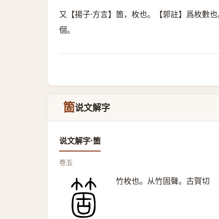
又【揚子·方言】箇，枚也。【郭註】爲枚數也
個。
箇
说文解字
说文解字·箇
卷五
竹枚也。从竹固聲。古賀切