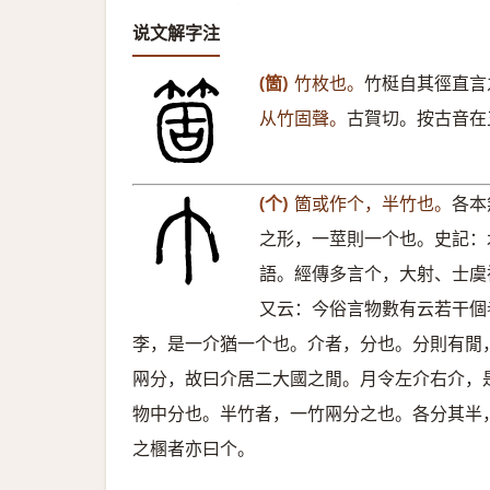
说文解字注
(箇)
竹枚也。
竹梃自其徑直言
从竹固聲。
古賀切。按古音在
(个)
箇或作个，半竹也。
各本
之形，一莖則一个也。史記：
語。經傳多言个，大射、士虞
又云：今俗言物數有云若干個
李，是一介猶一个也。介者，分也。分則有閒
㒳分，故曰介居二大國之閒。月令左介右介，
物中分也。半竹者，一竹㒳分之也。各分其半
之㮯者亦曰个。