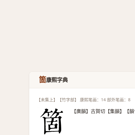
箇
康熙字典
【未集上】【竹字部】 康熙笔画：14 部外笔画：8
【廣韻】古賀切【集韻】【韻