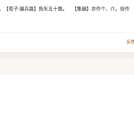
。【荀子·議兵篇】負矢五十箇。 【集韻】亦作个、介。俗作
反