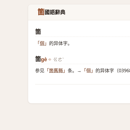
箇
國語辭典
箇
的异体字。
「
個
」
箇
gè
ㄍㄜˋ
参见
条。→
的异体字（03968
「
箇舊縣
」
「個」