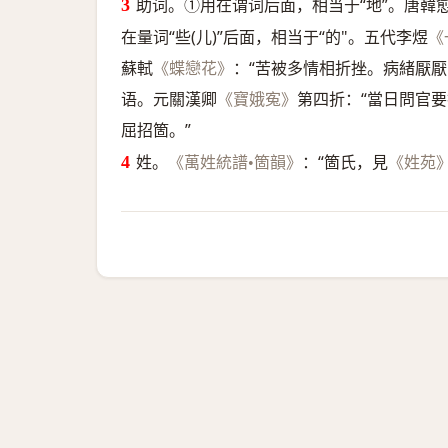
助词。①用在谓词后面，相当于“地”。唐韓
在量词“些(儿)”后面，相当于“的"。五代李煜
《
蘇軾
：“苦被多情相折挫。病緒厭
《蝶戀花》
语。元關漢卿
第四折：“當日問官
《寶娥寃》
屈招箇。”
姓。
：“箇氏，見
《萬姓統譜•箇韻》
《姓苑