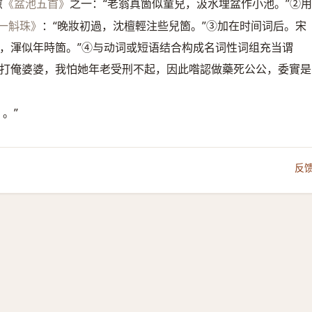
愈
之一：“老翁真箇似童兒，汲水埋盆作小池。”②
《盆池五首》
：“晚妝初過，沈檀輕注些兒箇。”③加在时间词后。宋
一斛珠》
厭，渾似年時箇。”④与动词或短语结合构成名词性词组充当谓
要打俺婆婆，我怕她年老受刑不起，因此喒認做藥死公公，委實是
。”
》
反