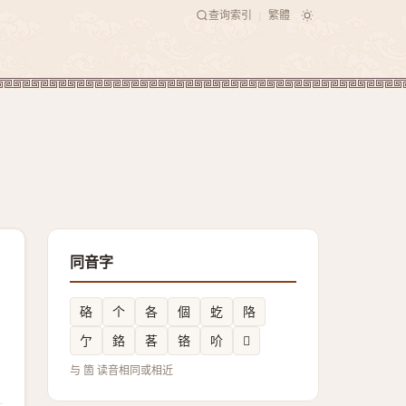
查询索引
繁體
|
同音字
硌
个
各
個
虼
䧄
亇
鉻
茖
铬
吤
𢓜
与 箇 读音相同或相近