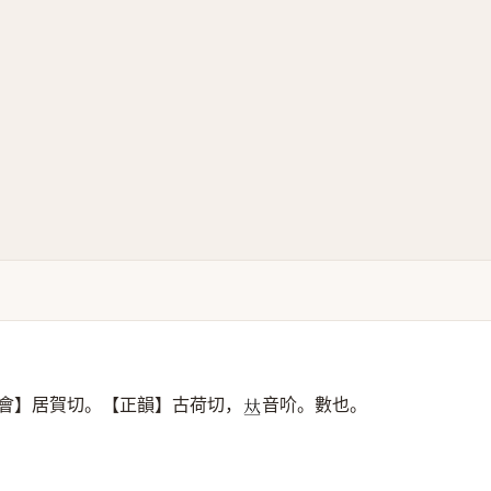
會】居賀切。【正韻】古荷切，
音吤。數也。
𠀤