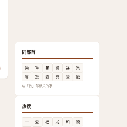
用
同部首
简
䈇
筘
篟
䈉
䈢
馈
篿
簄
䉨
簨
箮
䈈
与「竹」部相关的字
热搜
一
爱
福
龙
和
德