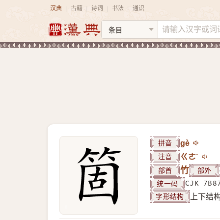
汉典
古籍
诗词
书法
通识
|
|
|
|
拼音
gè
注音
ㄍㄜˋ
部首
竹
部外
统一码
CJK 7B8
字形结构
上下结