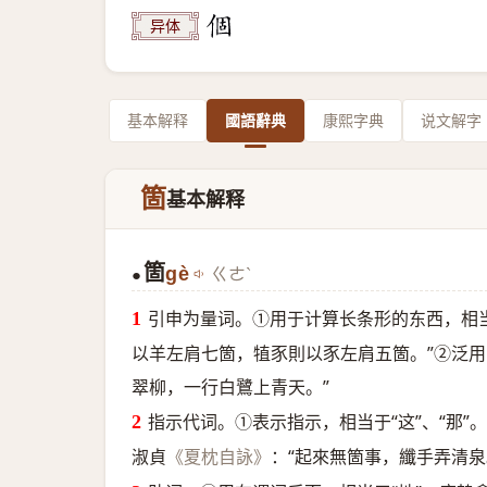
异体
基本解释
國語辭典
康熙字典
说文解字
箇
基本解释
箇
gè
ㄍㄜˋ
●
引申为量词。①用于计算长条形的东西，相当
以羊左肩七箇，犆豕則以豕左肩五箇。”②泛用
翠柳，一行白鷺上青天。”
指示代词。①表示指示，相当于“这”、“那”
淑貞
：“起來無箇事，纖手弄清泉
《夏枕自詠》